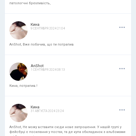
патологчні брехливість,
.
.
.
Кина
9 СЕНТЯБРЯ 2024 21:04
AnShot, Вже побачив, що ти потрапив
.
.
.
AnShot
1 СЕНТЯБРЯ 2024 08:13
Кина, потрапив.!
.
.
.
Кина
31 АВГУСТА 2024 23:24
AnShot, Не можу вставити сюди нове запрошення. У нашій групі у
фейсбуці є посилання у постах, та де купа обкладинок з альбомами