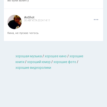
які були залиті у
.
.
.
AnShot
30 АВГУСТА 2024 14:11
Кина, не пускає чогось
хорошая музыкa
/
хорошее кино
/
хорошие
книги
/
хороший юмор
/
хорошие фото
/
хорошие видеоролики