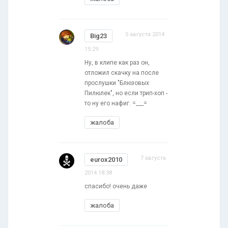
5 августа 2014
Big23
15:29
Ну, в клипе как раз он,
отложил скачку на после
прослушки "Блюзовых
Пилюлек", но если трип-хоп -
то ну его нафиг. =___=
жалоба
7 августа
eurox2010
2014 18:38
спасибо! очень даже
жалоба