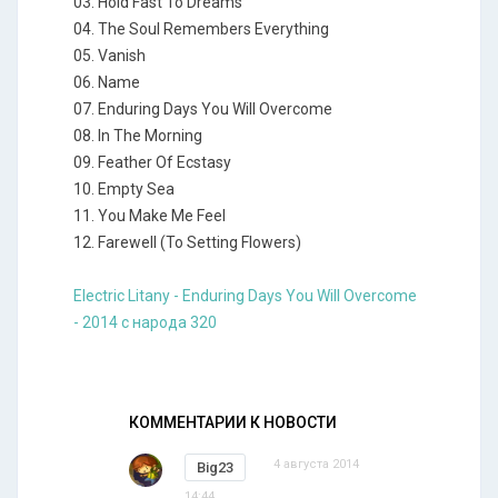
03. Hold Fast To Dreams
04. The Soul Remembers Everything
05. Vanish
06. Name
07. Enduring Days You Will Overcome
08. In The Morning
09. Feather Of Ecstasy
10. Empty Sea
11. You Make Me Feel
12. Farewell (To Setting Flowers)
Electric Litany - Enduring Days You Will Overcome
- 2014 с народа 320
КОММЕНТАРИИ К НОВОСТИ
4 августа 2014
Big23
14:44