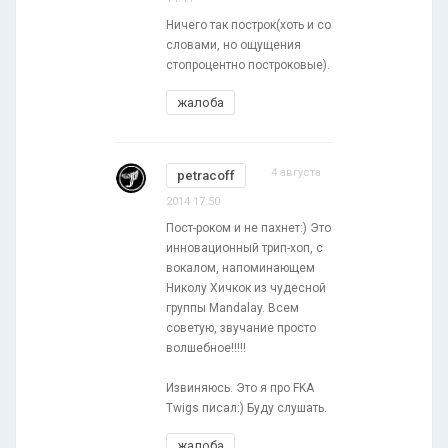
Ничего так построк(хоть и со
словами, но ощущения
стопроцентно построковые).
жалоба
4 августа
petracoff
2014 17:50
Пост-роком и не пахнет:) Это
инновационный трип-хоп, с
вокалом, напоминающем
Николу Хичкок из чудесной
группы Mandalay. Всем
советую, звучание просто
волшебное!!!!!
Извиняюсь. Это я про FKA
Twigs писал:) Буду слушать.
жалоба