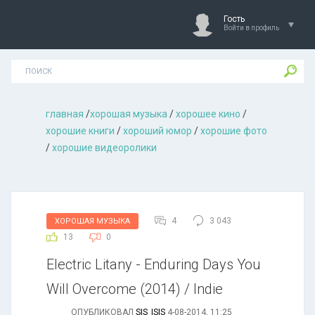
Гость
Войти в профиль
главная
/
хорошая музыкa
/
хорошее кино
/
хорошие книги
/
хороший юмор
/
хорошие фото
/
хорошие видеоролики
4
3 043
ХОРОШАЯ МУЗЫКА
13
0
Electric Litany - Enduring Days You
Will Overcome (2014) / Indie
ОПУБЛИКОВАЛ
SIS_ISIS
4-08-2014, 11:25