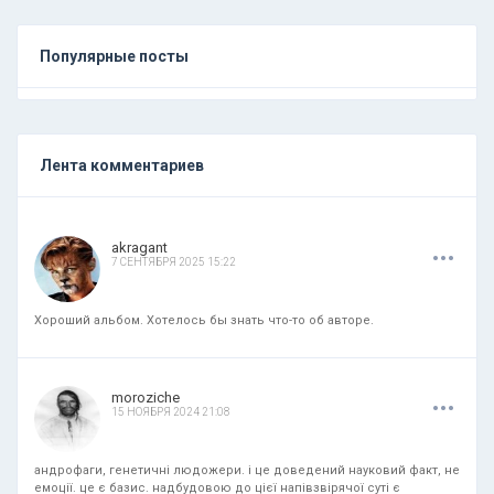
Популярные посты
Лента комментариев
.
.
.
akragant
7 СЕНТЯБРЯ 2025 15:22
Хороший альбом. Хотелось бы знать что-то об авторе.
.
.
.
moroziche
15 НОЯБРЯ 2024 21:08
андрофаги, генетичні людожери. і це доведений науковий факт, не
емоції. це є базис. надбудовою до цієї напівзвірячої суті є