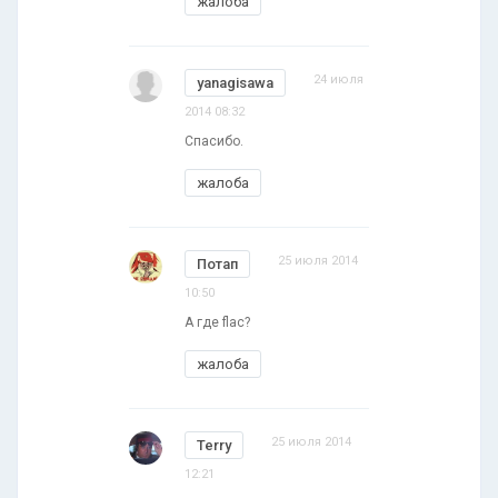
жалоба
24 июля
yanagisawa
2014 08:32
Спасибо.
жалоба
25 июля 2014
Потап
10:50
А где flac?
жалоба
25 июля 2014
Terry
12:21