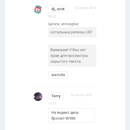
26 июля 2014
dj_scut
08:20
Цитата: atmospher
остальные релизы LNT
Внимание! У Вас нет
прав для просмотра
скрытого текста.
жалоба
26 июля 2014
Terry
10:21
На яндекс диск
бросил ФЛАК
.