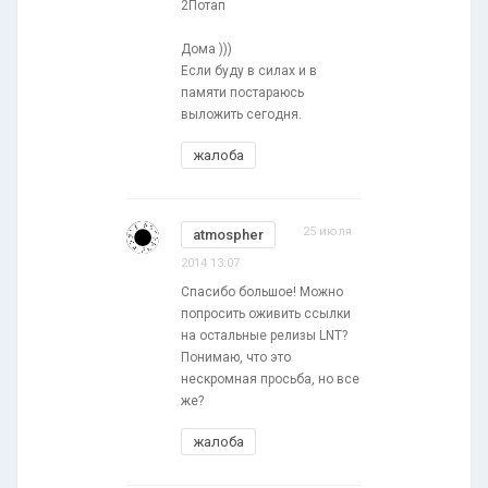
2Потап
Дома )))
Если буду в силах и в
памяти постараюсь
выложить сегодня.
жалоба
25 июля
atmospher
2014 13:07
Спасибо большое! Можно
попросить оживить ссылки
на остальные релизы LNT?
Понимаю, что это
нескромная просьба, но все
же?
жалоба