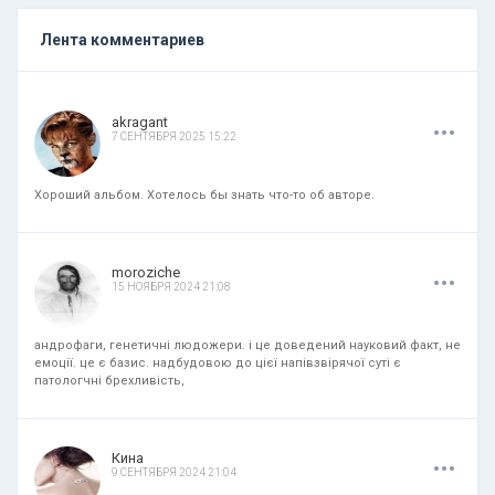
Лента комментариев
.
.
.
akragant
7 СЕНТЯБРЯ 2025 15:22
Хороший альбом. Хотелось бы знать что-то об авторе.
.
.
.
moroziche
15 НОЯБРЯ 2024 21:08
андрофаги, генетичні людожери. і це доведений науковий факт, не
емоції. це є базис. надбудовою до цієї напівзвірячої суті є
патологчні брехливість,
.
.
.
Кина
9 СЕНТЯБРЯ 2024 21:04