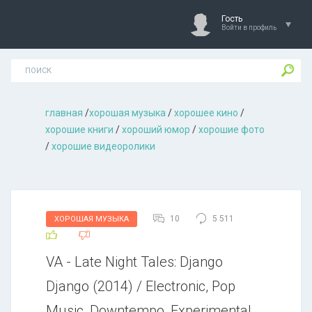
Гость
Войти в профиль
главная
/
хорошая музыкa
/
хорошее кино
/
хорошие книги
/
хороший юмор
/
хорошие фото
/
хорошие видеоролики
10
5 511
ХОРОШАЯ МУЗЫКА
VA - Late Night Tales: Django
Django (2014) / Electronic, Pop
Music, Downtempo, Experimental,