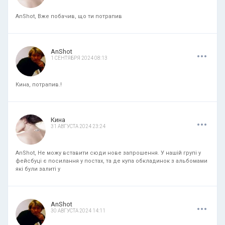
AnShot, Вже побачив, що ти потрапив
.
.
.
AnShot
1 СЕНТЯБРЯ 2024 08:13
Кина, потрапив.!
.
.
.
Кина
31 АВГУСТА 2024 23:24
AnShot, Не можу вставити сюди нове запрошення. У нашій групі у
фейсбуці є посилання у постах, та де купа обкладинок з альбомами
які були залиті у
.
.
.
AnShot
30 АВГУСТА 2024 14:11