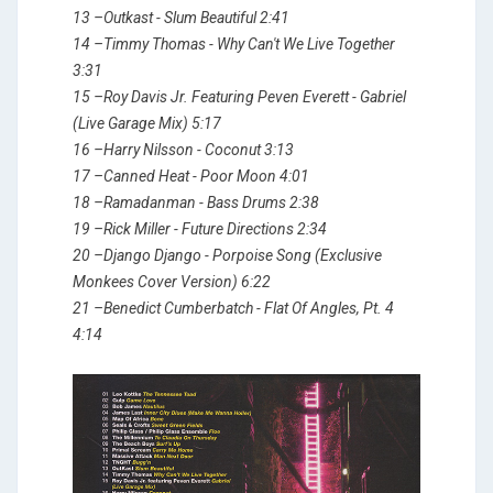
13 –Outkast - Slum Beautiful 2:41
14 –Timmy Thomas - Why Can't We Live Together
3:31
15 –Roy Davis Jr. Featuring Peven Everett - Gabriel
(Live Garage Mix) 5:17
16 –Harry Nilsson - Coconut 3:13
17 –Canned Heat - Poor Moon 4:01
18 –Ramadanman - Bass Drums 2:38
19 –Rick Miller - Future Directions 2:34
20 –Django Django - Porpoise Song (Exclusive
Monkees Cover Version) 6:22
21 –Benedict Cumberbatch - Flat Of Angles, Pt. 4
4:14