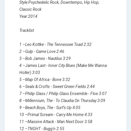
Style:Psychedelic Rock, Downtempo, Hip Hop,
Classic Rock
Year:2014
Tracklist
1 –Leo Kottke - The Tennessee Toad 2:32
2 –Gulp - Game Love 2:46
3 –Bob James - Nautilus 3:29
4 –James Last - Inner City Blues (Make Me Wanna
Holler) 3:03
5 –Map Of Africa - Bone 3:32
6 –Seals & Crofts - Sweet Green Fields 2:44
7 –Philip Glass / Philip Glass Ensemble - Floe 3:07
8 –Millennium, The - To Claudia On Thursday 3:09
9 –Beach Boys, The - Surf's Up 4:05
10 –Primal Scream - Carry Me Home 4:33
11 –Massive Attack - Man Next Door 3:58
12 –TNGHT - Bugg'n 2:55