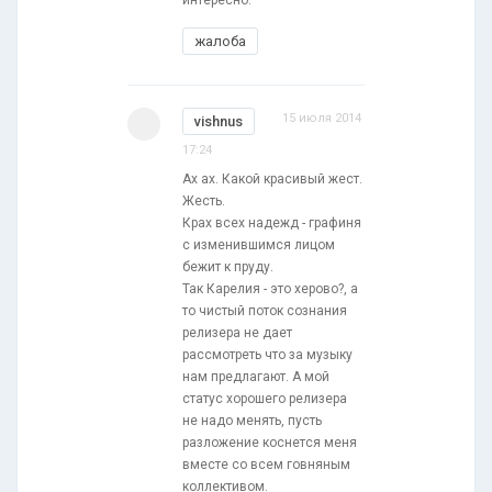
жалоба
15 июля 2014
vishnus
17:24
Ах ах. Какой красивый жест.
Жесть.
Крах всех надежд - графиня
с изменившимся лицом
бежит к пруду.
Так Карелия - это херово?, а
то чистый поток сознания
релизера не дает
рассмотреть что за музыку
нам предлагают. А мой
статус хорошего релизера
не надо менять, пусть
разложение коснется меня
вместе со всем говняным
коллективом.