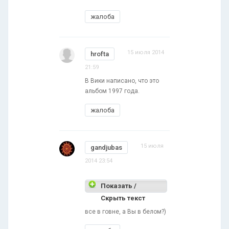
жалоба
15 июля 2014
hrofta
21:59
В Вики написано, что это
альбом 1997 года.
жалоба
15 июля
gandjubas
2014 23:54
Показать /
Скрыть текст
все в говне, а Вы в белом?)