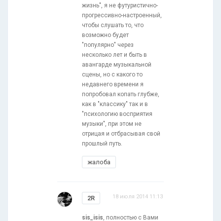
жизнь", я не футуристично-
прогрессивно-настроенный,
чтобы слушать то, что
возможно будет
"популярно" через
несколько лет и быть в
авангарде музыкальной
сцены, но с какого то
недавнего времени я
попробовал копать глубже,
как в "классику" так и в
"психологию восприятия
музыки", при этом не
отрицая и отбрасывая свой
прошлый путь.
жалоба
18 июля 2014 11:13
2R
sis_isis
, полностью с Вами