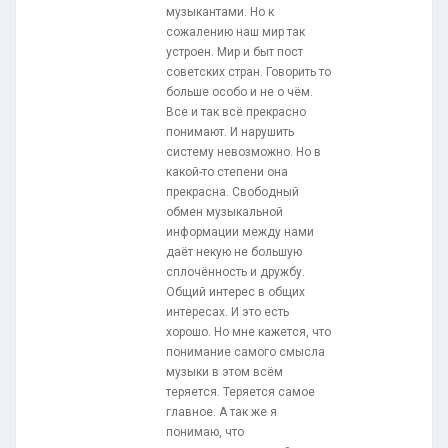
музыкантами. Но к
сожалению наш мир так
устроен. Мир и быт пост
советских стран. Говорить то
больше особо и не о чём.
Все и так всё прекрасно
понимают. И нарушить
систему невозможно. Но в
какой-то степени она
прекрасна. Свободный
обмен музыкальной
информации между нами
даёт некую не большую
сплочённость и дружбу.
Общий интерес в общих
интересах. И это есть
хорошо. Но мне кажется, что
понимание самого смысла
музыки в этом всём
теряется. Теряется самое
главное. А так же я
понимаю, что