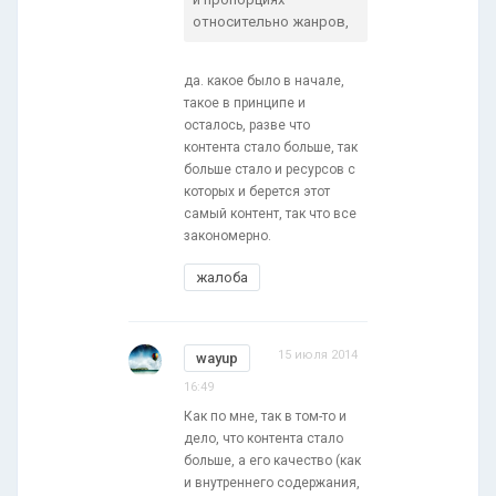
относительно жанров,
да. какое было в начале,
такое в принципе и
осталось, разве что
контента стало больше, так
больше стало и ресурсов с
которых и берется этот
самый контент, так что все
закономерно.
жалоба
15 июля 2014
wayup
16:49
Как по мне, так в том-то и
дело, что контента стало
больше, а его качество (как
и внутреннего содержания,