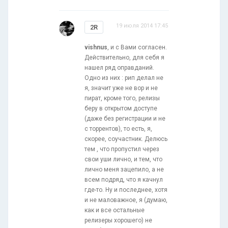
19 июля 2014 17:45
2R
vishnus
, и с Вами согласен.
Действительно, для себя я
нашел ряд оправданий.
Одно из них : рип делал не
я, значит уже не вор и не
пират, кроме того, релизы
беру в открытом доступе
(даже без регистрации и не
с торрентов), то есть, я,
скорее, соучастник. Делюсь
тем , что пропустил через
свои уши лично, и тем, что
лично меня зацепило, а не
всем подряд, что я качнул
где-то. Ну и последнее, хотя
и не маловажное, я (думаю,
как и все остальные
релизеры хорошего) не