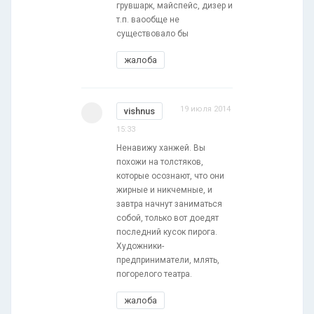
грувшарк, майспейс, дизер и
т.п. ваообще не
существовало бы
жалоба
19 июля 2014
vishnus
15:33
Ненавижу ханжей. Вы
похожи на толстяков,
которые осознают, что они
жирные и никчемные, и
завтра начнут заниматься
собой, только вот доедят
последний кусок пирога.
Художники-
предприниматели, млять,
погорелого театра.
жалоба