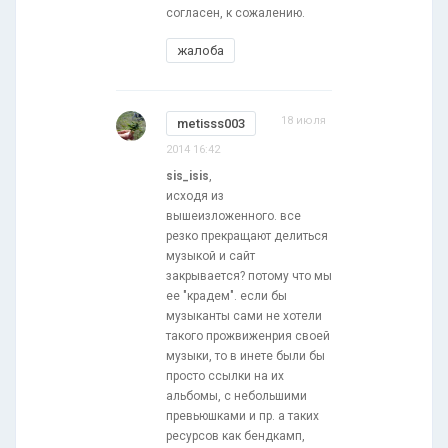
согласен, к сожалению.
жалоба
18 июля
metisss003
2014 16:42
sis_isis
,
исходя из
вышеизложенного. все
резко прекращают делиться
музыкой и сайт
закрывается? потому что мы
ее "крадем". если бы
музыканты сами не хотели
такого прожвиженрия своей
музыки, то в инете были бы
просто ссылки на их
альбомы, с небольшими
превьюшками и пр. а таких
ресурсов как бендкамп,