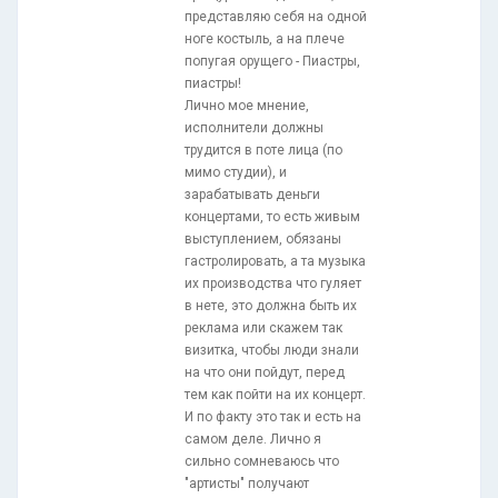
представляю себя на одной
ноге костыль, а на плече
попугая орущего - Пиастры,
пиастры!
Лично мое мнение,
исполнители должны
трудится в поте лица (по
мимо студии), и
зарабатывать деньги
концертами, то есть живым
выступлением, обязаны
гастролировать, а та музыка
их производства что гуляет
в нете, это должна быть их
реклама или скажем так
визитка, чтобы люди знали
на что они пойдут, перед
тем как пойти на их концерт.
И по факту это так и есть на
самом деле. Лично я
сильно сомневаюсь что
"артисты" получают