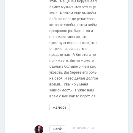
этим. А ещё мы воруем её у
самих музыкантов что ещё
хуже. А потом ещё выдаём
себя за псевдо-релизёров
которые якобы в этом всём
прекрасно разбираются и
понимают многое, что
чувствует исполнитель, что
он хочет рассказать и
предать нам. А Вы этого не
понимаете. Вы не можете
сделать большего, чем как
украсть. Вы берёте его роль
на себя. Я это делал долгое
время… Увы но у меня
зависимость… Нужно нам
всем с ней как то бороться.
жалоба
18 июля 2014
Garik