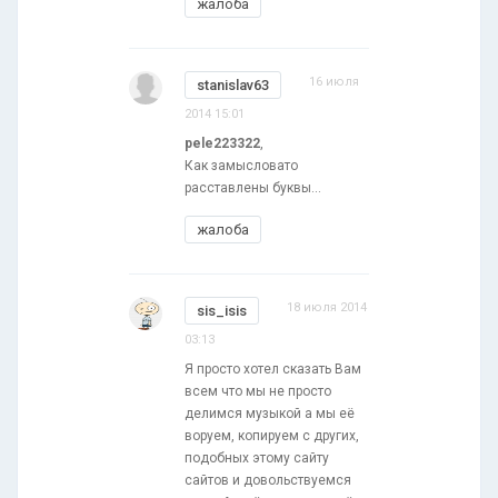
жалоба
16 июля
stanislav63
2014 15:01
pele223322
,
Как замысловато
расставлены буквы...
жалоба
18 июля 2014
sis_isis
03:13
Я просто хотел сказать Вам
всем что мы не просто
делимся музыкой а мы её
воруем, копируем с других,
подобных этому сайту
сайтов и довольствуемся