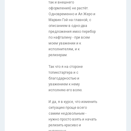
так и внешнего
оформления) не растёт.
Одновременно и Ал Жеро и
Марвин Гэй на главной, с
описанием в одно-два
предложения имхо перебор
по нафталину - при всем
моем уважении и к
исполнителям, и к
релизерам.
Так что я на стороне
топикстартера и с
благодарностью и
уважением к нему
исполняю его волю.
И да, я в курсе, что изменить
ситуацию проще всего
самим недовольным -
нужно просто взять и начать
релизить красиво и
интересно.