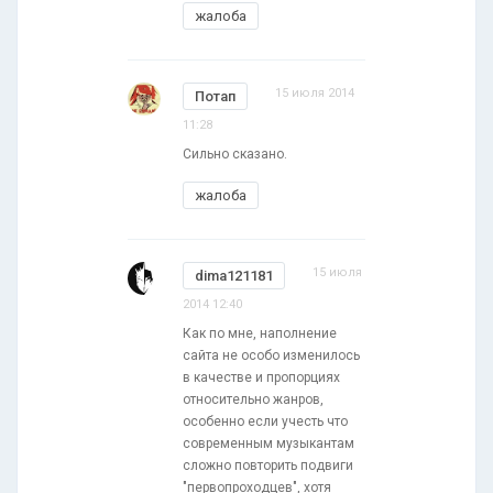
жалоба
15 июля 2014
Потап
11:28
Сильно сказано.
жалоба
15 июля
dima121181
2014 12:40
Как по мне, наполнение
сайта не особо изменилось
в качестве и пропорциях
относительно жанров,
особенно если учесть что
современным музыкантам
сложно повторить подвиги
"первопроходцев", хотя