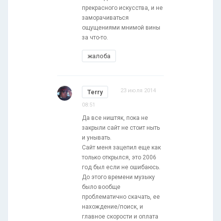
прекрасного искусства, и не
заморачиваться
ощущениями мнимой вины
за что-то.
жалоба
23 июля 2014
Terry
08:51
Да все ништяк, пока не
закрыли сайт не стоит ныть
и унывать.
Сайт меня зацепил еще как
только открылся, это 2006
год был если не ошибаюсь.
До этого времени музыку
было вообще
проблематично скачать, ее
нахождение/поиск, и
главное скорости и оплата