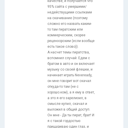
качестве, и получается что
95% сайта с умершими/
недействущими ссылками
на скачивание (поэтому
сложно его назвать каким-
то там пиратским или
коммерческим, скорее
рецензорским (если вообще
есть такое слово)).
А насчет темы пиратства,
вспомнил случай: Едем с
братом в авто и он включает
музыку со своей флешки, и
начинает играть Neveready,
он мне говорит вот скачал
откуда-то там (не с
хорошо.ком), а я ему в ответ,
а это я его зарелизил, в
смысле купил, скачал и
выложил в общий доступ.
Он мне - Да ты пират, брат! И
я с такой гордостью
прищуриваю один глаз, и