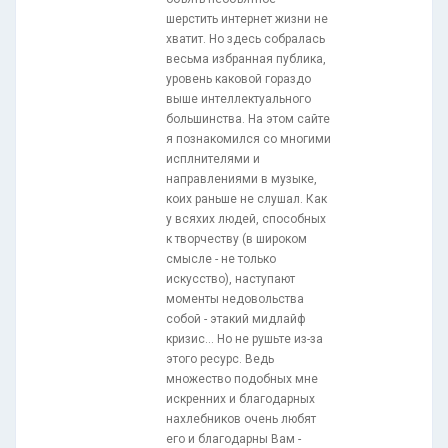
шерстить интернет жизни не
хватит. Но здесь собралась
весьма избранная публика,
уровень каковой гораздо
выше интеллектуального
большинства. На этом сайте
я познакомился со многими
исплнителями и
направлениями в музыке,
коих раньше не слушал. Как
у всяхих людей, способных
к творчеству (в широком
смысле - не только
искусство), наступают
моменты недовольства
собой - этакий мидлайф
кризис... Но не рушьте из-за
этого ресурс. Ведь
множество подобных мне
искренних и благодарных
нахлебников очень любят
его и благодарны Вам -