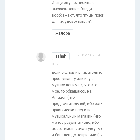
И еще ему приписывают
высказывание: "Люди
воображают, что птицы поют
для их удовольствия".
жалоба
23 июля 2014
sshah
01:23
Если скачав и внимательно
прослушав ту или иную
музыку понимаю, что это
мое, то обращаюсь на
Amazon (что
предпочтительней, ибо есть
практически все) или в
музыкальный магазин (что
менее результативно, ибо
ассортимент зачастую уныл
и банален до неприличия) и