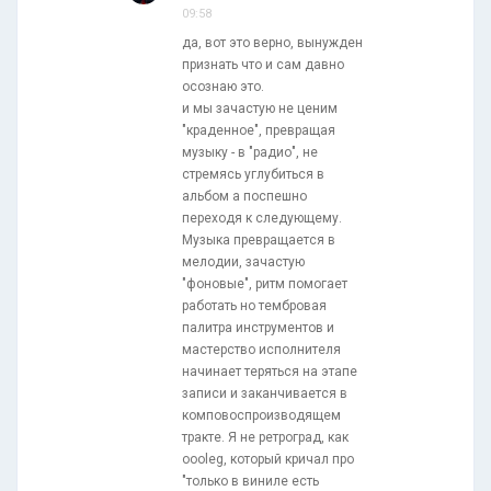
09:58
да, вот это верно, вынужден
признать что и сам давно
осознаю это.
и мы зачастую не ценим
"краденное", превращая
музыку - в "радио", не
стремясь углубиться в
альбом а поспешно
переходя к следующему.
Музыка превращается в
мелодии, зачастую
"фоновые", ритм помогает
работать но тембровая
палитра инструментов и
мастерство исполнителя
начинает теряться на этапе
записи и заканчивается в
комповоспроизводящем
тракте. Я не ретроград, как
oooleg, который кричал про
"только в виниле есть