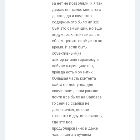
за нет не позволяли, и я так
думаю не только мне этого
делать, да и качество
содержимого было ну 320
CBR это самый шик, но еще
подумаешь стоит ли за этот
объем тратить своё диал-ап
время. И если быть
объективным(и)
альтернативы хорошему и
сейчас в принципе нет,
правда есть моментик
бОльшая часть контента
сайта не доступна для
скачивания, если раньше
почти все было на Сайбере,
то сейчас ссылки не
долговечны, но есть
торренты и другие варианты,
где это все
продублированно и даже
чаще всего в лучшем