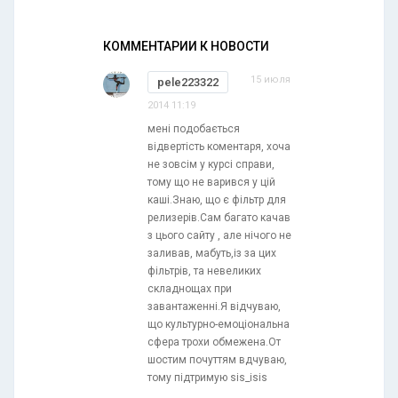
КОММЕНТАРИИ К НОВОСТИ
15 июля
pele223322
2014 11:19
мені подобається
відвертість коментаря, хоча
не зовсім у курсі справи,
тому що не варився у цій
каші.Знаю, що є фільтр для
релизерів.Сам багато качав
з цього сайту , але нічого не
заливав, мабуть,із за цих
фільтрів, та невеликих
складнощах при
завантаженні.Я відчуваю,
що культурно-емоціональна
сфера трохи обмежена.От
шостим почуттям вдчуваю,
тому підтримую sis_isis