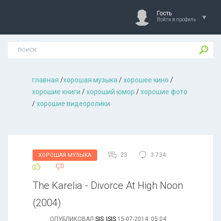
Гость
Войти в профиль
главная
/
хорошая музыкa
/
хорошее кино
/
хорошие книги
/
хороший юмор
/
хорошие фото
/
хорошие видеоролики
23
3 734
ХОРОШАЯ МУЗЫКА
The Karelia - Divorce At High Noon
(2004)
ОПУБЛИКОВАЛ
SIS_ISIS
15-07-2014, 05:04