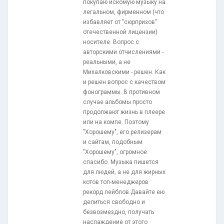
покупаю искомую музыку на
легальном, фирменном (что
избавляет от "сюрпризов"
отечественной лицензии)
носителе. Вопрос с
авторскими отчислениями -
реальными, а не
Михалковскими - решен. Как
и решен вопрос с качеством
фонограммы. В противном
случае альбомы просто
продолжают жизнь в плеере
или на компе. Поэтому
"Хорошему", его релизерам
и сайтам, подобным
"Хорошему", огромное
спасибо. Музыка пишется
для людей, а не для жирных
котов топ-менеджеров
рекорд лейблов.Давайте ею
делиться свободно и
безвозмездно, получать
наслаждение от этого