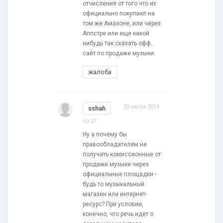
отчисления от того что их
официально покупают на
том же Амазоне, или через
Аппстре или еще какой
нибудь так сказать офф.
сайт по продаже музыки.
жалоба
23 июля 2014
sshah
10:27
Ну а почему бы
правообладателям не
получать комиссионные от
продажи музыки через
официальные площадки -
будь то музыкальный
магазин или интернет-
ресурс? При условии,
конечно, что речь идет о