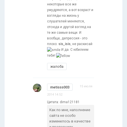
некоторые все же
умудряются, а вот возраст и
взгляды на жизнь у
слушателей меняются,
отсюда и другой взгляд на
те же самые вещи. И
вообще, депрессия - это
плохо.
sis_isis
, не раскисай
И да. С юбилеем
тебя!
жалоба
15 июля
metisss003
2014 14:52
Цитата: dima121181
Как по мне, наполнение
сайта не особо
изменилось в качестве
и пропорциях