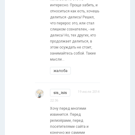
интересно. Проще забить, и
относиться как есть, хочешь
делиться -делись! Решил,
что перерос это, или стал
слишком сознателен, - не
делись! Но, тех других, кто
продолжает делиться, в
этом осуждать не стоит,
занимайтесь собой. Такие
мысли...
жалоба
19 июля 2014
sis_isis
22:36
Хочу перед многими
извинится. Перед
релизёрами, перед
посетителями сайта и
конечно же самими