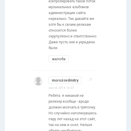
контролировать такой поток
музыкальных альбомов
администрации сайта
нереально. Так давайте же
хотя бы к своим релизам
относится более
скрупулёзно и ответственно.
Даже пусть они и украдены
были.
жалоба
21
morozovdmitry
июля 2014 16:07
Ребята. я никакой не
релизер вообще - вроде
должен молчать в тряпочку.
Но случайно натолкнувшись
пару лет назад на этот сайт,
так на нем и осел. Нельзя
объять необъятное -