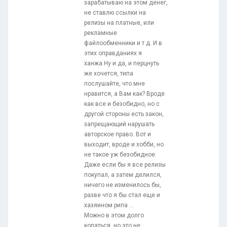
зарабатываю на этом денег,
не ставлю ссылки на
релизы на платные, или
рекламные
файлообменники и т.д. И в
этих оправданиях я
ханжа.Ну и да, и перцнуть
же хочется, типа
послушайте, что мне
нравится, а Вам как? Вроде
как все и безобидно, но с
другой стороны есть закон,
запрещающий нарушать
авторское право. Вот и
выходит, вроде и хобби, но
не такое уж безобидное.
Даже если бы я все релизы
покупал, а затем делился,
ничего не изменилось бы,
разве что я бы стал еще и
хазяином рипа ...
Можно в этом долго
копаться, но это не