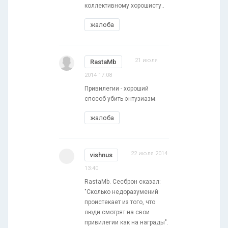
коллективному хорошисту..
жалоба
21 июля
RastaMb
2014 17:08
Привилегии - хороший
способ убить энтузиазм.
жалоба
22 июля 2014
vishnus
13:40
RastaMb. Сесброн сказал:
"Сколько недоразумений
проистекает из того, что
люди смотрят на свои
привилегии как на награды".