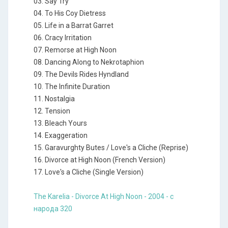
03. Say Try
04. To His Coy Dietress
05. Life in a Barrat Garret
06. Cracy Irritation
07. Remorse at High Noon
08. Dancing Along to Nekrotaphion
09. The Devils Rides Hyndland
10. The Infinite Duration
11. Nostalgia
12. Tension
13. Bleach Yours
14. Exaggeration
15. Garavurghty Butes / Love's a Cliche (Reprise)
16. Divorce at High Noon (French Version)
17. Love's a Cliche (Single Version)
The Karelia - Divorce At High Noon - 2004 - с
народа 320