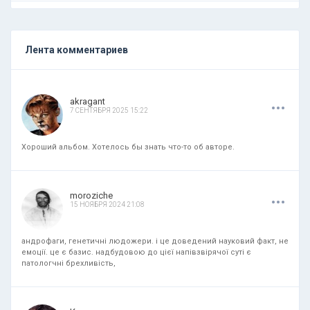
Лента комментариев
.
.
.
akragant
7 СЕНТЯБРЯ 2025 15:22
Хороший альбом. Хотелось бы знать что-то об авторе.
.
.
.
moroziche
15 НОЯБРЯ 2024 21:08
андрофаги, генетичні людожери. і це доведений науковий факт, не
емоції. це є базис. надбудовою до цієї напівзвірячої суті є
патологчні брехливість,