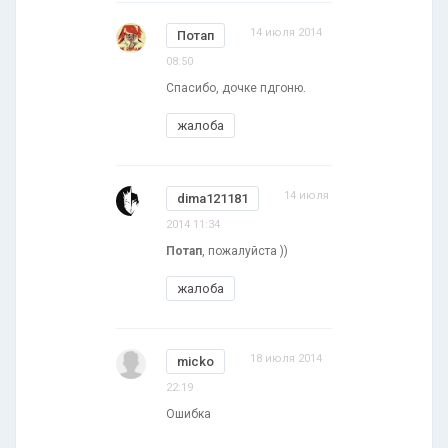
14 июля 2014
Потап
08:50
Спасибо, дочке пдгоню.
жалоба
14 июля
dima121181
2014 11:34
Потап
, пожалуйста ))
жалоба
18 июля 2014
micko
22:19
Ошибка