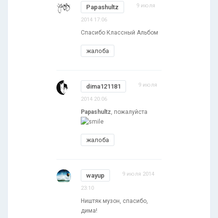
9 июля
Papashultz
2014 17:06
Спасибо Классный Альбом
жалоба
9 июля
dima121181
2014 20:06
Papashultz
, пожалуйста
жалоба
9 июля 2014
wayup
23:10
Ништяк музон, спасибо,
дима!