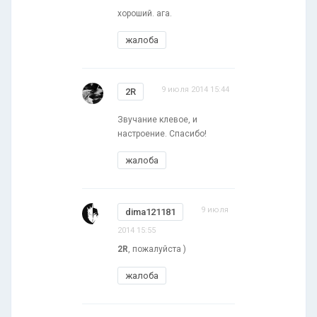
хороший. ага.
жалоба
9 июля 2014 15:44
2R
Звучание клевое, и
настроение. Спасибо!
жалоба
9 июля
dima121181
2014 15:55
2R
, пожалуйста )
жалоба