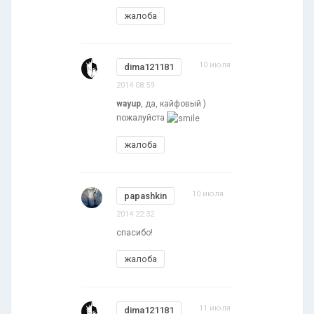
жалоба
10 июля
dima121181
2014 08:59
wayup
, да, кайфовый )
пожалуйста
жалоба
10 июля
papashkin
2014 22:32
спасибо!
жалоба
11 июля
dima121181