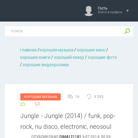
Гость
Войти в профиль
главная
/
хорошая музыкa
/
хорошее кино
/
хорошие книги
/
хороший юмор
/
хорошие фото
/
хорошие видеоролики
16
9 593
ХОРОШАЯ МУЗЫКА
Jungle - Jungle (2014) / funk, pop-
rock, nu disco, electronic, neosoul
ОПУБЛИКОВАЛ
DIMA121181
9-07-2014, 00:09