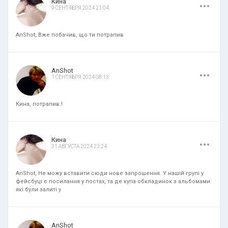
.
.
.
Кина
9 СЕНТЯБРЯ 2024 21:04
AnShot, Вже побачив, що ти потрапив
.
.
.
AnShot
1 СЕНТЯБРЯ 2024 08:13
Кина, потрапив.!
.
.
.
Кина
31 АВГУСТА 2024 23:24
AnShot, Не можу вставити сюди нове запрошення. У нашій групі у
фейсбуці є посилання у постах, та де купа обкладинок з альбомами
які були залиті у
.
.
.
AnShot