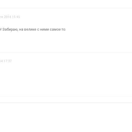
я 2014 15:45
! Забираю, на велике с ними самое то.
4 17:37