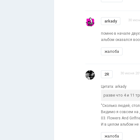
30 июн
arkady
помню в начале двух
альбом оказался воо
жалоба
30 июня 201
2R
Цитата: arkady
разве что 4 и 11 
"Сколько людей, столь
Видимо я совсем на д
03. Flowers And Girlfr
И в целом альбом не п
жалоба