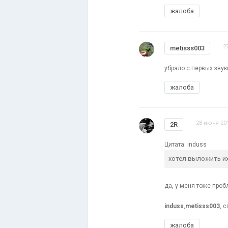
жалоба
2
metisss003
убрало с первых звук
жалоба
28 июня 201
2R
Цитата: induss
хотел выложить их
да, у меня тоже про
induss
,
metisss003
, 
жалоба