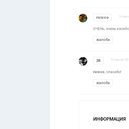
14 июл
ricicco
ОЧЕНЬ, очень xorosho
жалоба
14 июля 201
2R
ricicco
, спасибо!
жалоба
ИНФОРМАЦИЯ