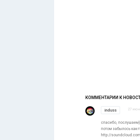
КОММЕНТАРИИ К НОВОС
27 июн
induss
спасибо, послушаем) 
потом забылось как-т
http://soundcloud.co