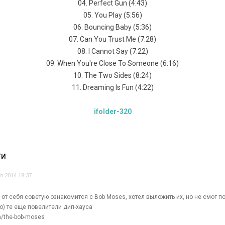
04. Perfect Gun (4:43)
05. You Play (5:56)
06. Bouncing Baby (5:36)
07. Can You Trust Me (7:28)
08. I Cannot Say (7:22)
09. When You're Close To Someone (6:16)
10. The Two Sides (8:24)
11. Dreaming Is Fun (4:22)
ifolder-320
ТИ
я 2014 18:37
от себя советую ознакомится с Bob Moses, хотел выложить их, но не смог п
о) те еще повелители дип-хауса
m/the-bob-moses