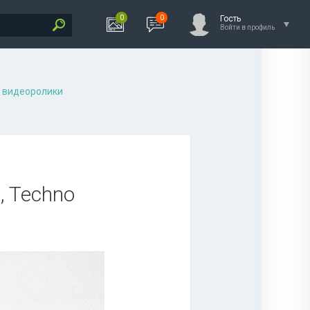
0
0
Гость
Войти в профиль
 видеоролики
, Techno