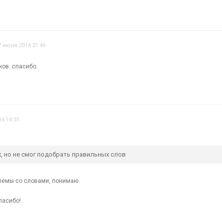
7 июня 2014 21:46
ков. спасибо.
4 14:31
, но не смог подобрать правильных слов
блемы со словами, понимаю.
спасибо!