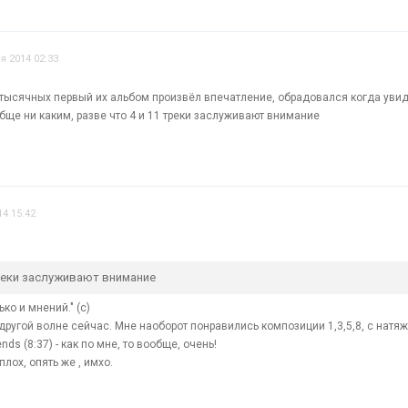
я 2014 02:33
тысячных первый их альбом произвёл впечатление, обрадовался когда увид
бще ни каким, разве что 4 и 11 треки заслуживают внимание
4 15:42
треки заслуживают внимание
ко и мнений." (с)
ругой волне сейчас. Мне наоборот понравились композиции 1,3,5,8, с натяж
iends (8:37) - как по мне, то вообще, очень!
лох, опять же , имхо.