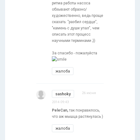
ритма работы насоса
обзывают образно/
художественно, ведь проще
сказать: "разбил сердце",
"камень с души упал", чем
описать этот процесс
научными терминами ;))
За спасибо - пожалуйста
жалоба
26 июня
sashoky
2014 09:43
PeleCan,
так понравилось,
что аж мышца растянулась )
жалоба