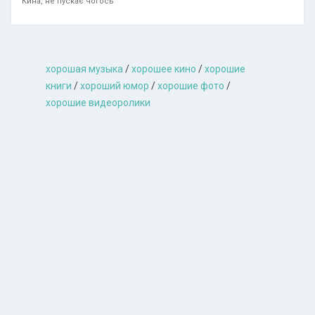
Кина, не пускає чогось
хорошая музыкa
/
хорошее кино
/
хорошие
книги
/
хороший юмор
/
хорошие фото
/
хорошие видеоролики