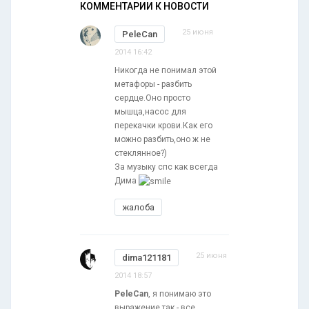
КОММЕНТАРИИ К НОВОСТИ
25 июня
PeleCan
2014 16:42
Никогда не понимал этой
метафоры - разбить
сердце.Оно просто
мышца,насос для
перекачки крови.Как его
можно разбить,оно ж не
стеклянное?)
За музыку спс как всегда
Дима
жалоба
25 июня
dima121181
2014 18:57
PeleCan
, я понимаю это
выражение так - все