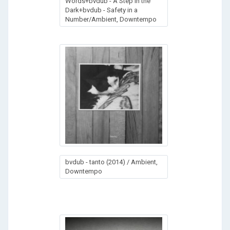
Words+bvdub - A Step in the
Dark+bvdub - Safety in a
Number/Ambient, Downtempo
bvdub - tanto (2014) / Ambient,
Downtempo