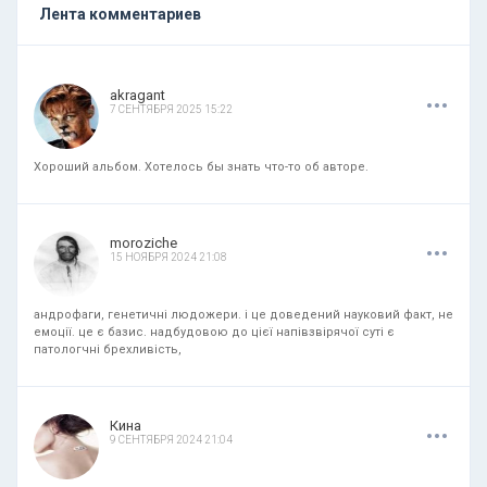
Лента комментариев
.
.
.
akragant
7 СЕНТЯБРЯ 2025 15:22
Хороший альбом. Хотелось бы знать что-то об авторе.
.
.
.
moroziche
15 НОЯБРЯ 2024 21:08
андрофаги, генетичні людожери. і це доведений науковий факт, не
емоції. це є базис. надбудовою до цієї напівзвірячої суті є
патологчні брехливість,
.
.
.
Кина
9 СЕНТЯБРЯ 2024 21:04