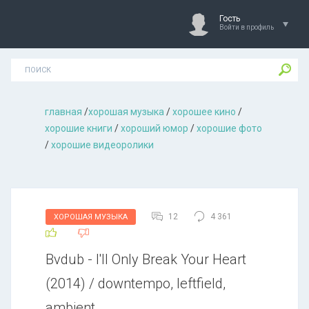
Гость
Войти в профиль
главная
/
хорошая музыкa
/
хорошее кино
/
хорошие книги
/
хороший юмор
/
хорошие фото
/
хорошие видеоролики
12
4 361
ХОРОШАЯ МУЗЫКА
Bvdub - I'll Only Break Your Heart
(2014) / downtempo, leftfield,
ambient