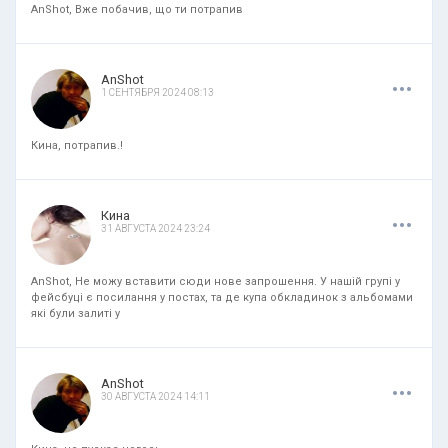
AnShot, Вже побачив, що ти потрапив
.
.
.
AnShot
1 СЕНТЯБРЯ 2024 08:13
Кина, потрапив.!
.
.
.
Кина
31 АВГУСТА 2024 23:24
AnShot, Не можу вставити сюди нове запрошення. У нашій групі у
фейсбуці є посилання у постах, та де купа обкладинок з альбомами
які були залиті у
.
.
.
AnShot
30 АВГУСТА 2024 14:11