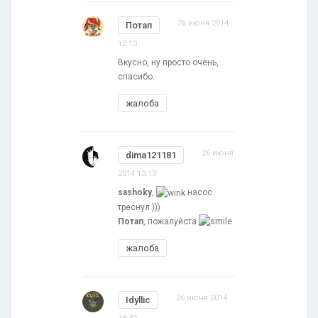
26 июня 2014
Потап
12:13
Вкусно, ну просто очень,
спасибо.
жалоба
26 июня
dima121181
2014 13:13
sashoky
,
насос
треснул )))
Потап
, пожалуйста
жалоба
26 июня 2014
Idyllic