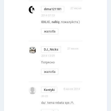
27 июня
dima121181
2014 07:53
IDILIC
,
nalbiy
, пожалуйста )
жалоба
27 июня
DJ_Nicks
2014 13:09
Потрясно
жалоба
8 июля 2014
Kentyki
20:22
da/. tema rebata sps /!\