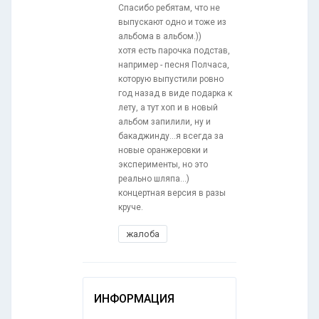
Спасибо ребятам, что не
выпускают одно и тоже из
альбома в альбом.))
хотя есть парочка подстав,
например - песня Полчаса,
которую выпустили ровно
год назад в виде подарка к
лету, а тут хоп и в новый
альбом запилили, ну и
бакаджинду...я всегда за
новые оранжеровки и
эксперименты, но это
реально шляпа...)
концертная версия в разы
круче.
жалоба
ИНФОРМАЦИЯ