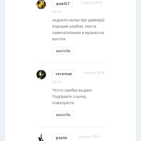
9 июня 2014
quiet57
00:44
надоело нытье про дайвера)
Хороший альбом, текста
замечательные и музыка на
высоте.
жалоба
9 июня 2014
vereman
20:59
Что-то ошибку выдает.
Подправте ссылку,
пожалуйста.
жалоба
9 июня 2014
paziie