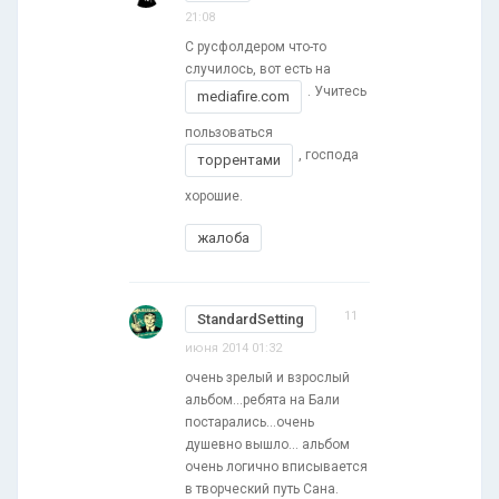
21:08
С русфолдером что-то
случилось, вот есть на
. Учитесь
mediafire.com
пользоваться
, господа
торрентами
хорошие.
жалоба
11
StandardSetting
июня 2014 01:32
очень зрелый и взрослый
альбом...ребята на Бали
постарались...очень
душевно вышло... альбом
очень логично вписывается
в творческий путь Сана.