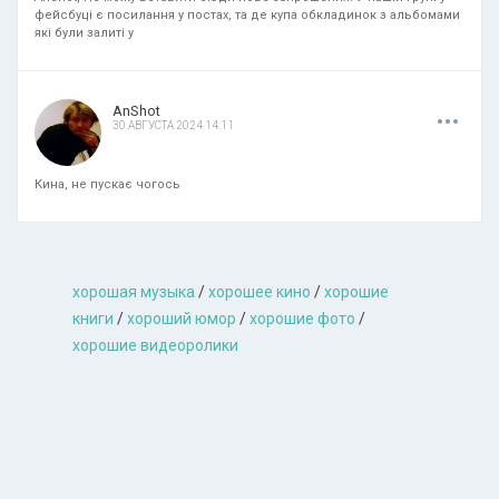
фейсбуці є посилання у постах, та де купа обкладинок з альбомами
які були залиті у
.
.
.
AnShot
30 АВГУСТА 2024 14:11
Кина, не пускає чогось
хорошая музыкa
/
хорошее кино
/
хорошие
книги
/
хороший юмор
/
хорошие фото
/
хорошие видеоролики