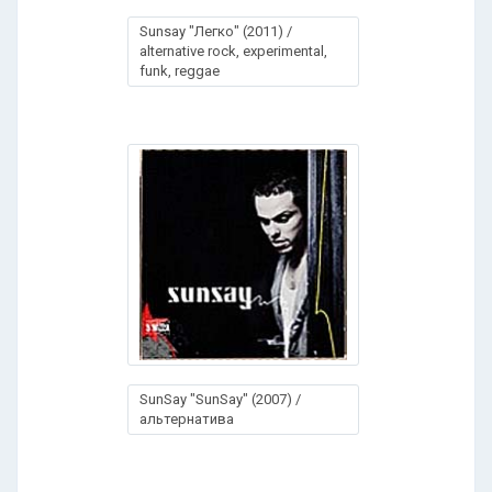
Sunsay "Легко" (2011) /
alternative rock, experimental,
funk, reggae
SunSay "SunSay" (2007) /
альтернатива