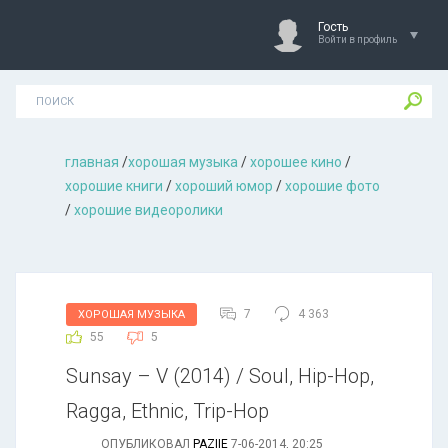
Гость
Войти в профиль
главная
/
хорошая музыкa
/
хорошее кино
/
хорошие книги
/
хороший юмор
/
хорошие фото
/
хорошие видеоролики
7
4 363
ХОРОШАЯ МУЗЫКА
55
5
Sunsay – V (2014) / Soul, Hip-Hop,
Ragga, Ethnic, Trip-Hop
ОПУБЛИКОВАЛ
PAZIIE
7-06-2014, 20:25