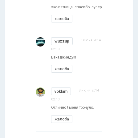
экс-пятница, спасибо! супер
жалоба
8 июня 2014
wuzzup
02:10
Бакаджинду!!!
жалоба
8 июня 2014
voklam
02:13
Отлично ! меня тронуло.
жалоба