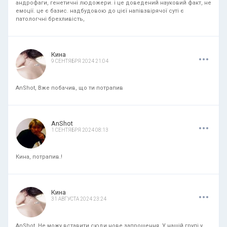
андрофаги, генетичні людожери. і це доведений науковий факт, не
емоції. це є базис. надбудовою до цієї напівзвірячої суті є
патологчні брехливість,
.
.
.
Кина
9 СЕНТЯБРЯ 2024 21:04
AnShot, Вже побачив, що ти потрапив
.
.
.
AnShot
1 СЕНТЯБРЯ 2024 08:13
Кина, потрапив.!
.
.
.
Кина
31 АВГУСТА 2024 23:24
AnShot, Не можу вставити сюди нове запрошення. У нашій групі у