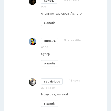
koks47
22:41
очень понравилось. Аригато!
жалоба
3 июня 2014
Dude74
05:30
Супер!
жалоба
14 июля
sebvicious
2015 13:50
Мощно задвигают! )
жалоба