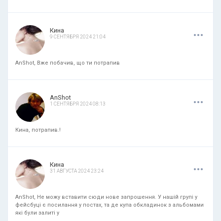
.
.
.
Кина
9 СЕНТЯБРЯ 2024 21:04
AnShot, Вже побачив, що ти потрапив
.
.
.
AnShot
1 СЕНТЯБРЯ 2024 08:13
Кина, потрапив.!
.
.
.
Кина
31 АВГУСТА 2024 23:24
AnShot, Не можу вставити сюди нове запрошення. У нашій групі у
фейсбуці є посилання у постах, та де купа обкладинок з альбомами
які були залиті у