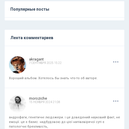
Популярные посты
Лента комментариев
.
.
.
akragant
7 СЕНТЯБРЯ 2025 15:22
Хороший альбом. Хотелось бы знать что-то об авторе.
.
.
.
moroziche
15 НОЯБРЯ 2024 21:08
андрофаги, генетичні людожери. і це доведений науковий факт, не
емоції. це є базис. надбудовою до цієї напівзвірячої суті є
патологчні брехливість,