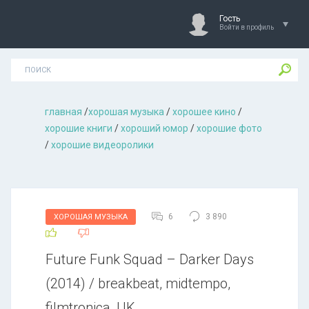
Гость
Войти в профиль
главная
/
хорошая музыкa
/
хорошее кино
/
хорошие книги
/
хороший юмор
/
хорошие фото
/
хорошие видеоролики
6
3 890
ХОРОШАЯ МУЗЫКА
Future Funk Squad – Darker Days
(2014) / breakbeat, midtempo,
filmtronica, UK