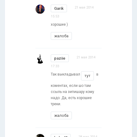
21 мая 2014
Garik
15:53
хорошие )
жалоба
21 мая 2014
paziie
17:33
Так выкладывал
в
тут
коментах, если шо там
ссыль на зипишару кому
надо. Да, есть хорошие
треки.
жалоба
28 мая 2014