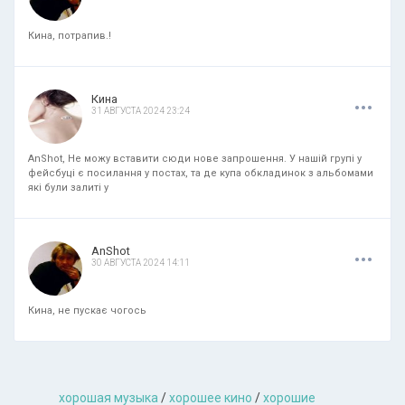
Кина, потрапив.!
.
.
.
Кина
31 АВГУСТА 2024 23:24
AnShot, Не можу вставити сюди нове запрошення. У нашій групі у
фейсбуці є посилання у постах, та де купа обкладинок з альбомами
які були залиті у
.
.
.
AnShot
30 АВГУСТА 2024 14:11
Кина, не пускає чогось
хорошая музыкa
/
хорошее кино
/
хорошие