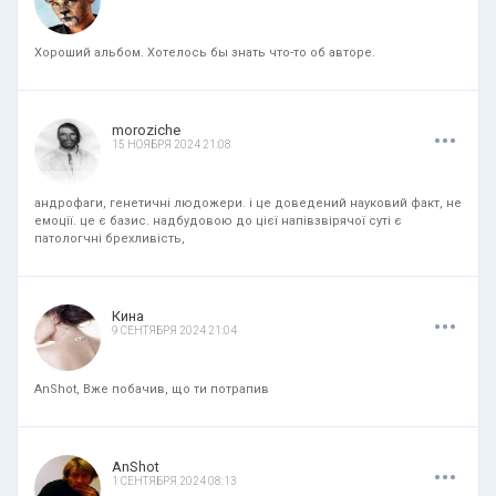
Хороший альбом. Хотелось бы знать что-то об авторе.
.
.
.
moroziche
15 НОЯБРЯ 2024 21:08
андрофаги, генетичні людожери. і це доведений науковий факт, не
емоції. це є базис. надбудовою до цієї напівзвірячої суті є
патологчні брехливість,
.
.
.
Кина
9 СЕНТЯБРЯ 2024 21:04
AnShot, Вже побачив, що ти потрапив
.
.
.
AnShot
1 СЕНТЯБРЯ 2024 08:13