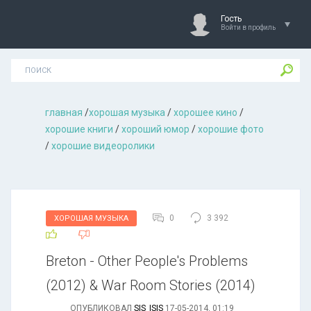
Гость
Войти в профиль
главная
/
хорошая музыкa
/
хорошее кино
/
хорошие книги
/
хороший юмор
/
хорошие фото
/
хорошие видеоролики
0
3 392
ХОРОШАЯ МУЗЫКА
Breton - Other People's Problems
(2012) & War Room Stories (2014)
ОПУБЛИКОВАЛ
SIS_ISIS
17-05-2014, 01:19