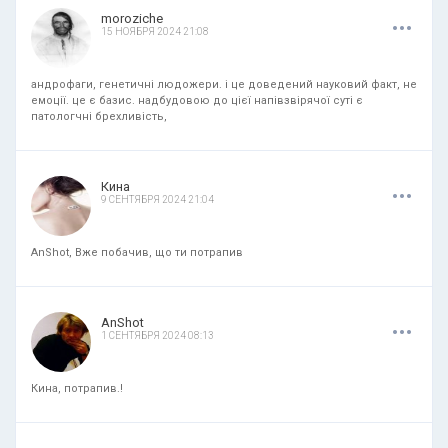
.
.
.
moroziche
15 НОЯБРЯ 2024 21:08
андрофаги, генетичні людожери. і це доведений науковий факт, не
емоції. це є базис. надбудовою до цієї напівзвірячої суті є
патологчні брехливість,
.
.
.
Кина
9 СЕНТЯБРЯ 2024 21:04
AnShot, Вже побачив, що ти потрапив
.
.
.
AnShot
1 СЕНТЯБРЯ 2024 08:13
Кина, потрапив.!