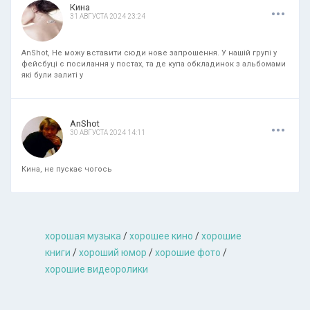
.
.
.
Кина
31 АВГУСТА 2024 23:24
AnShot, Не можу вставити сюди нове запрошення. У нашій групі у
фейсбуці є посилання у постах, та де купа обкладинок з альбомами
які були залиті у
.
.
.
AnShot
30 АВГУСТА 2024 14:11
Кина, не пускає чогось
хорошая музыкa
/
хорошее кино
/
хорошие
книги
/
хороший юмор
/
хорошие фото
/
хорошие видеоролики