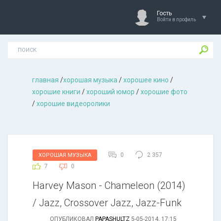
Гость
Войти в профиль
главная
/
хорошая музыкa
/
хорошее кино
/
хорошие книги
/
хороший юмор
/
хорошие фото
/
хорошие видеоролики
0
2 357
ХОРОШАЯ МУЗЫКА
7
0
Harvey Mason - Chameleon (2014)
/ Jazz, Crossover Jazz, Jazz-Funk
ОПУБЛИКОВАЛ
PAPASHULTZ
5-05-2014, 17:15