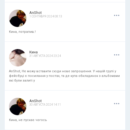
.
.
.
AnShot
1 СЕНТЯБРЯ 2024 08:13
Кина, потрапив.!
.
.
.
Кина
31 АВГУСТА 2024 23:24
AnShot, Не можу вставити сюди нове запрошення. У нашій групі у
фейсбуці є посилання у постах, та де купа обкладинок з альбомами
які були залиті у
.
.
.
AnShot
30 АВГУСТА 2024 14:11
Кина, не пускає чогось