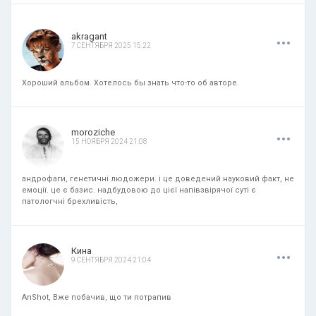
.
.
.
akragant
7 СЕНТЯБРЯ 2025 15:22
Хороший альбом. Хотелось бы знать что-то об авторе.
.
.
.
moroziche
15 НОЯБРЯ 2024 21:08
андрофаги, генетичні людожери. і це доведений науковий факт, не
емоції. це є базис. надбудовою до цієї напівзвірячої суті є
патологчні брехливість,
.
.
.
Кина
9 СЕНТЯБРЯ 2024 21:04
AnShot, Вже побачив, що ти потрапив