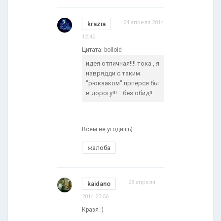
24 апреля 2014
krazia
12:42
Цитата: bolloid
идея отличная!!!! тока , я
наврядди с таким
"рюкзаком" прперся бы
в дорогу!!!... без обид!!
Всем не угодишь)
жалоба
28 апреля
kaidano
2014 23:56
Кразя :)