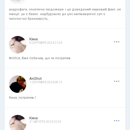
андрофаги, генетичні людожери. і це доведений науковий факт, не
емоції. це є базис. надбудовою до цієї напівзвірячої суті є
патологчні брехливість,
.
.
.
Кина
9 СЕНТЯБРЯ 2024 21:04
AnShot, Вже побачив, що ти потрапив
.
.
.
AnShot
1 СЕНТЯБРЯ 2024 08:13
Кина, потрапив.!
.
.
.
Кина
31 АВГУСТА 2024 23:24