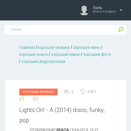
Гость
Войти в профиль
главная
/
хорошая музыкa
/
хорошее кино
/
хорошие книги
/
хороший юмор
/
хорошие фото
/
хорошие видеоролики
9
3 411
ХОРОШАЯ МУЗЫКА
Lights On! - A (2014) disco, funky,
pop
ОПУБЛИКОВАЛ
KRAZIA
19-04-2014, 10:27