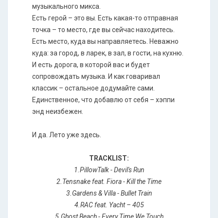
музыкального микса.
Есть герой – это вы. Есть какая-то отправная
точка – то место, где вы сейчас находитесь.
Есть место, куда вы направляетесь. Неважно
куда: за город, в ларек, в зал, в гости, на кухню.
И есть дорога, в которой вас и будет
сопровождать музыка. И как говаривал
классик – остальное додумайте сами.
Единственное, что добавлю от себя – хэппи
энд неизбежен.
И да. Лето уже здесь.
TRACKLIST:
1.PillowTalk - Devil's Run
2.Tensnake feat. Fiora - Kill the Time
3.Gardens & Villa - Bullet Train
4.RAC feat. Yacht – 405
5.Ghost Beach - Every Time We Touch