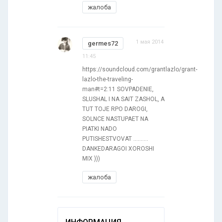
жалоба
1 мая 2014
germes72
11:45
https://soundcloud.com/grantlazlo/grant-
lazlo-the-traveling-
man#t=2:11 SOVPADENIE,
SLUSHAL I NA SAIT ZASHOL, A
TUT TOJE RPO DAROGI,
SOLNCE NASTUPAET NA
PIATKI NADO
PUTISHESTVOVAT ..........
DANKEDARAGOI XOROSHI
MIX )))
жалоба