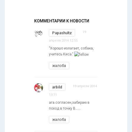
КОММЕНТАРИИ К НОВОСТИ
19
Papashultz
апреля 2014 12:55
"Хорошо излагает, собака,
учитесь Киса."
жалоба
19 апреля 2014
arbild
13:11
ага.согласен,забираю в
поход в точку В......
жалоба