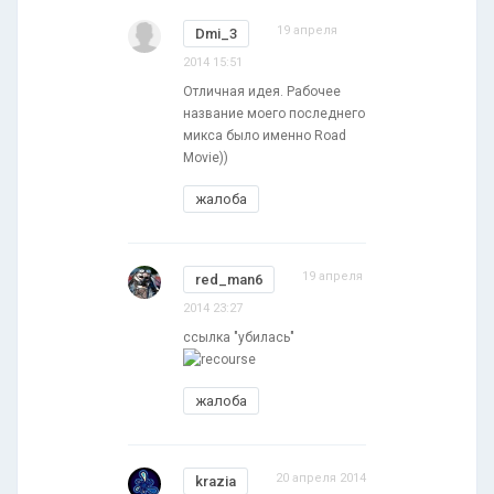
19 апреля
Dmi_3
2014 15:51
Отличная идея. Рабочее
название моего последнего
микса было именно Road
Movie))
жалоба
19 апреля
red_man6
2014 23:27
ссылка "убилась"
жалоба
20 апреля 2014
krazia