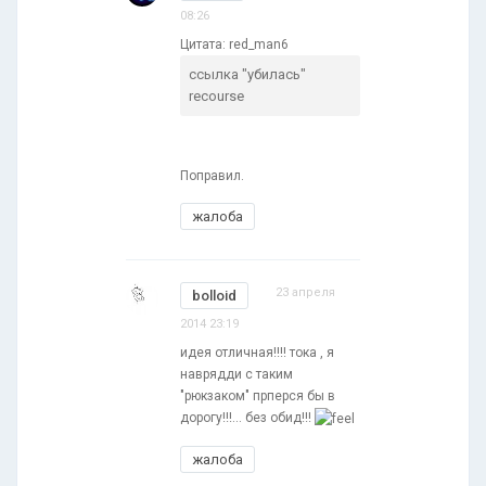
08:26
Цитата: red_man6
ссылка "убилась"
recourse
Поправил.
жалоба
23 апреля
bolloid
2014 23:19
идея отличная!!!! тока , я
наврядди с таким
"рюкзаком" прперся бы в
дорогу!!!... без обид!!!
жалоба