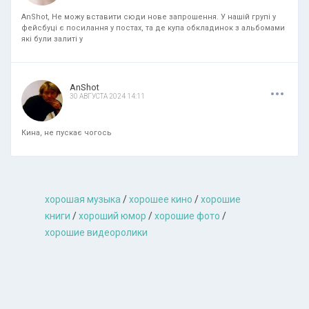
AnShot, Не можу вставити сюди нове запрошення. У нашій групі у
фейсбуці є посилання у постах, та де купа обкладинок з альбомами
які були залиті у
.
.
.
AnShot
30 АВГУСТА 2024 14:11
Кина, не пускає чогось
хорошая музыкa
/
хорошее кино
/
хорошие
книги
/
хороший юмор
/
хорошие фото
/
хорошие видеоролики