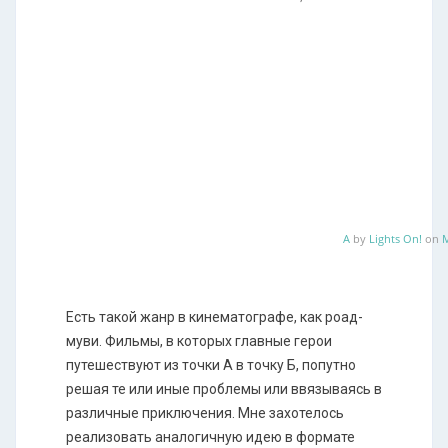
A
by
Lights On!
on
M
Есть такой жанр в кинематографе, как роад-
муви. Фильмы, в которых главные герои
путешествуют из точки А в точку Б, попутно
решая те или иные проблемы или ввязываясь в
различные приключения. Мне захотелось
реализовать аналогичную идею в формате