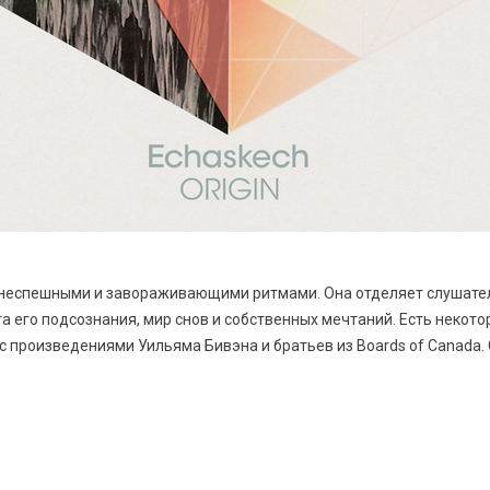
 неспешными и завораживающими ритмами. Она отделяет слушател
та его подсознания, мир снов и собственных мечтаний. Есть неко
с произведениями Уильяма Бивэна и братьев из Boards of Canada.