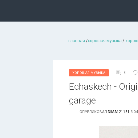
главная
/
хорошая музыкa
/
хорош
8
ХОРОШАЯ МУЗЫКА
Echaskech - Orig
garage
ОПУБЛИКОВАЛ
DIMA121181
3-04