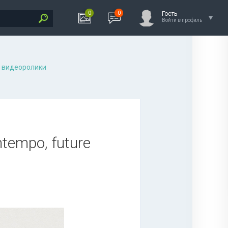
0
0
Гость
Войти в профиль
 видеоролики
ntempo, future