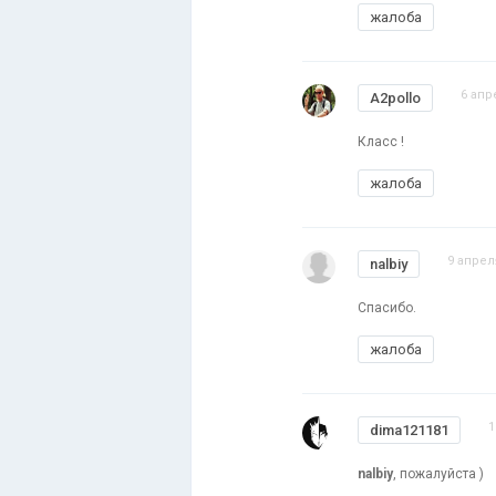
жалоба
6 апр
A2pollo
Класс !
жалоба
9 апрел
nalbiy
Спасибо.
жалоба
1
dima121181
nalbiy
, пожалуйста )