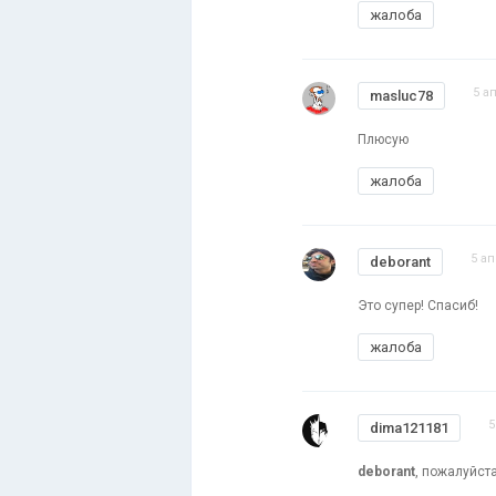
жалоба
5 а
masluc78
Плюсую
жалоба
5 ап
deborant
Это супер! Спасиб!
жалоба
5
dima121181
deborant
, пожалуйста