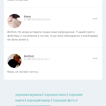
.
.
.
Кина
31 АВГУСТА 2024 23:24
AnShot, Не можу вставити сюди нове запрошення. У нашій групі у
фейсбуці є посилання у постах, та де купа обкладинок з альбомами
які були залиті у
.
.
.
AnShot
30 АВГУСТА 2024 14:11
Кина, не пускає чогось
хорошая музыкa
/
хорошее кино
/
хорошие
книги
/
хороший юмор
/
хорошие фото
/
хорошие видеоролики