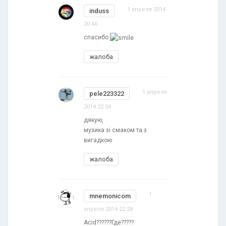
1 апреля 2014
induss
20:46
спасибо
жалоба
1 апреля
pele223322
2014 22:04
дякую,
музика зі смаком та з
вигадкою
жалоба
1
mnemonicom
апреля 2014 22:28
Acid??????Где?????