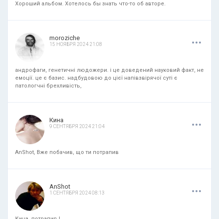
Хороший альбом. Хотелось бы знать что-то об авторе.
.
.
.
moroziche
15 НОЯБРЯ 2024 21:08
андрофаги, генетичні людожери. і це доведений науковий факт, не
емоції. це є базис. надбудовою до цієї напівзвірячої суті є
патологчні брехливість,
.
.
.
Кина
9 СЕНТЯБРЯ 2024 21:04
AnShot, Вже побачив, що ти потрапив
.
.
.
AnShot
1 СЕНТЯБРЯ 2024 08:13
Кина, потрапив.!