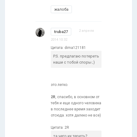
жалоба
2 апреля
truba27
2014 10:32
Цитата: dima121181
P.S. предлагаю потереть
наши с тобой споры ;)
это легко.
2R
, спасибо, в основном от
тебя и еще одного человека
в последнее время заходит
отсюда. хотя далеко не все)
Цитата: 2R
та чего их тереть?