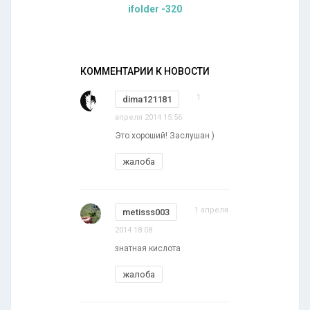
ifolder -320
КОММЕНТАРИИ К НОВОСТИ
1
dima121181
апреля 2014 15:56
Это хороший! Заслушан )
жалоба
1 апреля
metisss003
2014 18:08
знатная кислота
жалоба