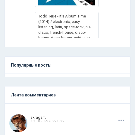
Todd Terje - It's Album Time
(2014) / electronic, easy-
listening, latin, space-rock, nu-
disco, french-house, disco-
house, deep-house, acid-jazz,
lounge
Популярные посты
Лента комментариев
.
.
.
akragant
7 СЕНТЯБРЯ 2025 15:22