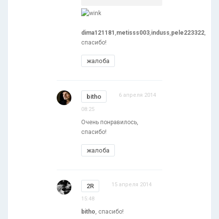
dima121181
,
metisss003
,
induss
,
pele223322
,
спасибо!
жалоба
6 апреля 2014
bitho
08:25
Очень понравилось,
спасибо!
жалоба
15 апреля 2014
2R
15:48
bitho
, спасибо!