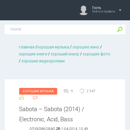
Гость
Войти в профиль
главная
/
хорошая музыкa
/
хорошее кино
/
хорошие книги
/
хороший юмор
/
хорошие фото
/
хорошие видеоролики
9
2 547
ХОРОШАЯ МУЗЫКА
Sabota – Sabota (2014) /
Electronic, Acid, Bass
ОПУБЛИКОВАЛ
2R
1-04-2014, 15:49