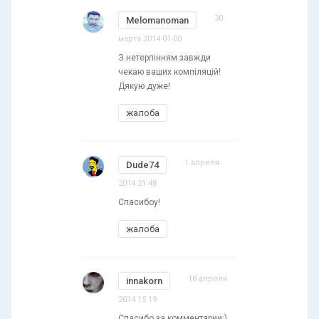
30
Melomanoman
марта 2014 01:00
З нетерпінням завжди
чекаю ваших компіляцій!
Дякую дуже!
жалоба
1 апреля
Dude74
2014 21:48
Спасибоу!
жалоба
18 апреля
innakorn
2014 15:19
Спасибо за комментарии:)