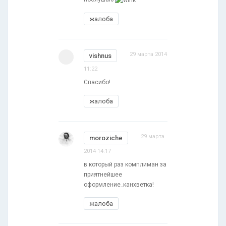
жалоба
29 марта 2014
vishnus
11:22
Спасибо!
жалоба
29 марта
moroziche
2014 14:17
в который раз комплиман за
приятнейшее
оформление_канхветка!
жалоба