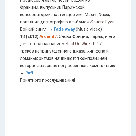
Продюсер и автор песен, родом из
Франции, выпускник Парижской
консерватории, настоящее имя Maxim Nucci,
пополнил дискографию альбомом
Square Eyes
.
Бойкий сингл →
Fade Away
(Music Video)
13.
(2013)
Around7
.
Снова Фрнция, Париж, и это
дебют под названием
Soul On Wire LP
. 17
треков непринужденного джаза, хип-хопа и
ломаных ритмов начинаются композицией,
которая завершает эту весеннюю компиляцию
→
Ruff
Приятного прослушивания!