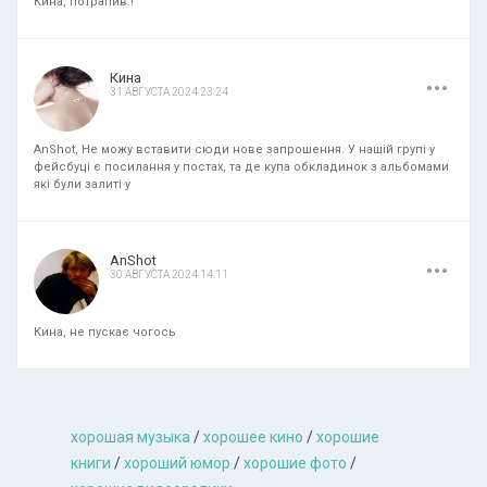
Кина, потрапив.!
.
.
.
Кина
31 АВГУСТА 2024 23:24
AnShot, Не можу вставити сюди нове запрошення. У нашій групі у
фейсбуці є посилання у постах, та де купа обкладинок з альбомами
які були залиті у
.
.
.
AnShot
30 АВГУСТА 2024 14:11
Кина, не пускає чогось
хорошая музыкa
/
хорошее кино
/
хорошие
книги
/
хороший юмор
/
хорошие фото
/