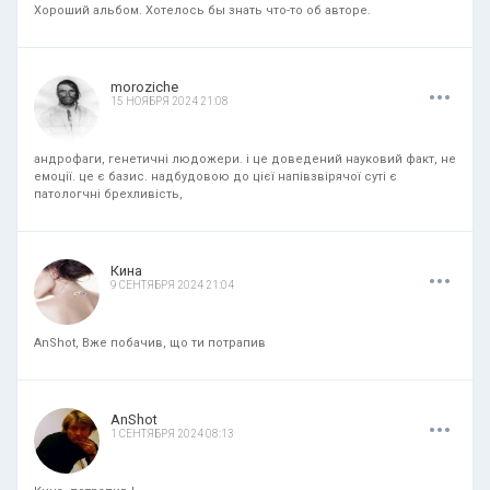
Хороший альбом. Хотелось бы знать что-то об авторе.
.
.
.
moroziche
15 НОЯБРЯ 2024 21:08
андрофаги, генетичні людожери. і це доведений науковий факт, не
емоції. це є базис. надбудовою до цієї напівзвірячої суті є
патологчні брехливість,
.
.
.
Кина
9 СЕНТЯБРЯ 2024 21:04
AnShot, Вже побачив, що ти потрапив
.
.
.
AnShot
1 СЕНТЯБРЯ 2024 08:13