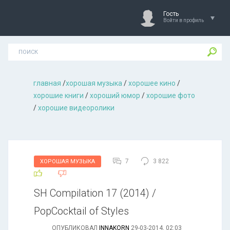
Гость
Войти в профиль
главная
/
хорошая музыкa
/
хорошее кино
/
хорошие книги
/
хороший юмор
/
хорошие фото
/
хорошие видеоролики
7
3 822
ХОРОШАЯ МУЗЫКА
SH Compilation 17 (2014) /
PopCocktail of Styles
ОПУБЛИКОВАЛ
INNAKORN
29-03-2014, 02:03