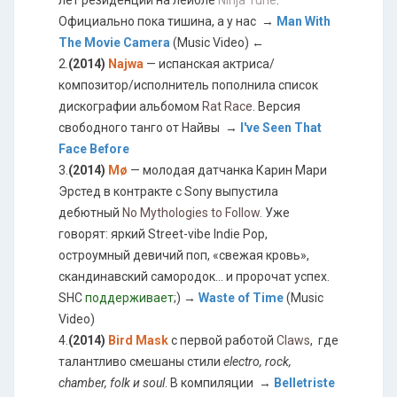
лет резиденции на лейбле
Ninja Tune
.
Официально пока тишина, а у нас →
Man With
The Movie Camera
(Music Video) ←
2.
(2014)
Najwa
— испанская актриса/
композитор/исполнитель пополнила список
дискографии альбомом
Rat Race
. Версия
свободного танго от Найвы →
I've Seen That
Face Before
3.
(2014)
Mø
— молодая датчанка Карин Мари
Эрстед в контракте с Sony выпустила
дебютный
No Mythologies to Follow.
Уже
говорят: яркий Street-vibe Indie Pop,
остроумный девичий поп, «свежая кровь»,
скандинавский самородок... и пророчат успех.
SHC
поддерживает
;) →
Waste of Time
(Music
Video)
4.
(2014)
Bird Mask
с первой работой
Claws
, где
талантливо смешаны стили
electro, rock,
chamber, folk и soul
. В компиляции →
Belletriste