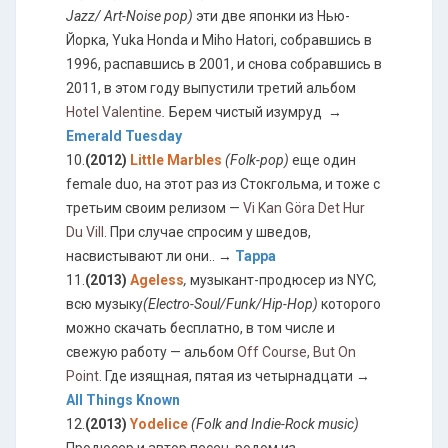
Jazz/ Art-Noise pop)
эти две японки из Нью-
Йорка, Yuka Honda и Miho Hatori, собравшись в
1996, распавшись в 2001, и снова собравшись в
2011, в этом году выпустили третий альбом
Hotel Valentine
.
Берем чистый изумруд →
Emerald Tuesday
10.
(2012)
Little Marbles
(Folk-pop)
еще один
female duo, на этот раз из Стокгольма, и тоже с
третьим своим релизом —
Vi Kan Göra Det Hur
Du Vill
. При случае спросим у шведов,
насвистывают ли они.. →
Tappa
11.
(2013)
Ageless
,
музыкант-продюсер
из
NYC
,
всю
музыку
(Electro-Soul/Funk/Hip-Hop)
которого
можно скачать бесплатно, в том числе и
свежую работу — альбом
Off Course, But On
Point
. Где изящная, пятая из четырнадцати →
All Things Known
12.
(2013)
Yodelice
(Folk and Indie-Rock music)