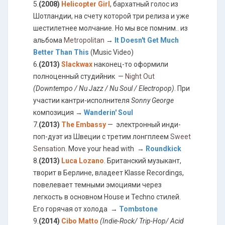
5.
(2008)
Helicopter Girl
, бархатный голос из
Шотландии, на счету которой три релиза и уже
шестилетнее молчание. Но мы все помним.. из
альбома
Metropolitan
→
It Doesn't Get Much
Better Than This
(Music Video)
6.
(2013)
Slackwax
наконец-то оформили
полноценный студийник —
Night Out
(Downtempo / Nu Jazz / Nu Soul / Electropop)
. При
участии кантри-исполнителя
Sonny George
композиция →
Wanderin' Soul
7.
(2013)
The Embassy
— электронный инди-
поп-дуэт из Швеции с третим лонгплеем
Sweet
Sensation
. Move your head with →
Roundkick
8.
(2013)
Luca Lozano
. Британский музыкант,
творит в Берлине, владеет Klasse Recordings,
повелевает темными эмоциями через
легкость в основном House и Techno стилей.
Его горячая от холода →
Tombstone
9.
(2014)
Cibo Matto
(Indie-Rock/ Trip-Hop/ Acid