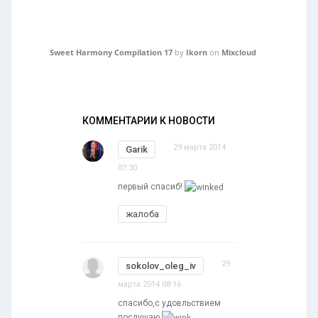
Sweet Harmony Compilation 17
by
Ikorn
on
Mixcloud
КОММЕНТАРИИ К НОВОСТИ
29 марта 2014
Garik
07:30
первый спасиб!
жалоба
29
sokolov_oleg_iv
марта 2014 08:16
спасибо,с удовльствием
послушаю