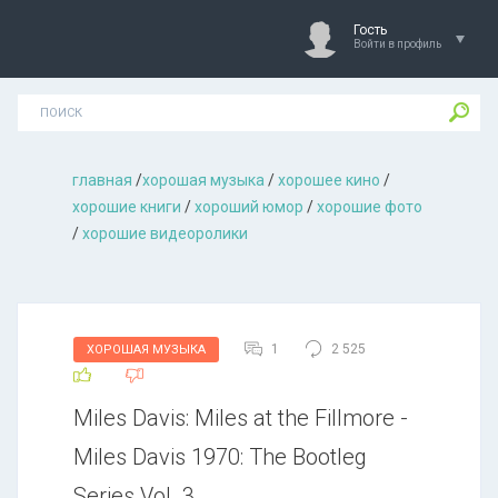
Гость
Войти в профиль
главная
/
хорошая музыкa
/
хорошее кино
/
хорошие книги
/
хороший юмор
/
хорошие фото
/
хорошие видеоролики
1
2 525
ХОРОШАЯ МУЗЫКА
Miles Davis: Miles at the Fillmore -
Miles Davis 1970: The Bootleg
Series Vol. 3