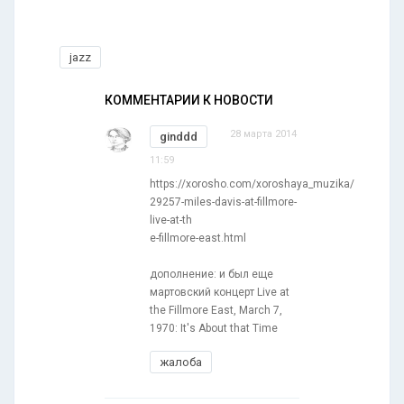
jazz
КОММЕНТАРИИ К НОВОСТИ
28 марта 2014
ginddd
11:59
https://xorosho.com/xoroshaya_muzika/
29257-miles-davis-at-fillmore-
live-at-th
e-fillmore-east.html
дополнение: и был еще
мартовский концерт Live at
the Fillmore East, March 7,
1970: It's About that Time
жалоба