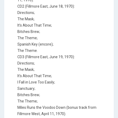
11, 1970).
CD2 (Fillmore East, June 18, 1970):
Directions;
The Mask;
It's About That Time;
Bitches Brew;
The Theme;
Spanish Key (encore);
The Theme.
CD3 (Fillmore East, June 19, 1970):
Directions;
The Mask;
It's About That Time;
I Fall in Love Too Easily;
Sanctuary;
Bitches Brew;
The Theme;
Miles Runs the Voodoo Down (bonus track from
Fillmore West, April 11, 1970).