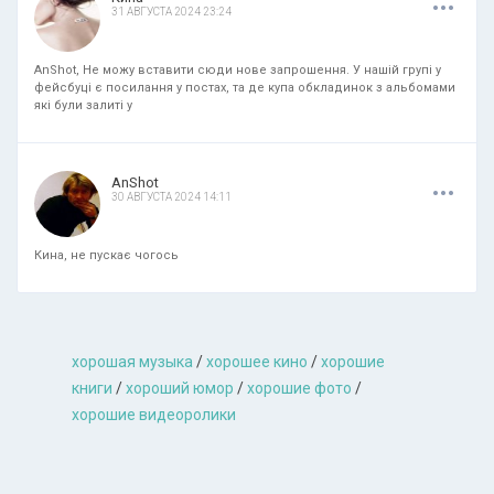
31 АВГУСТА 2024 23:24
AnShot, Не можу вставити сюди нове запрошення. У нашій групі у
фейсбуці є посилання у постах, та де купа обкладинок з альбомами
які були залиті у
.
.
.
AnShot
30 АВГУСТА 2024 14:11
Кина, не пускає чогось
хорошая музыкa
/
хорошее кино
/
хорошие
книги
/
хороший юмор
/
хорошие фото
/
хорошие видеоролики