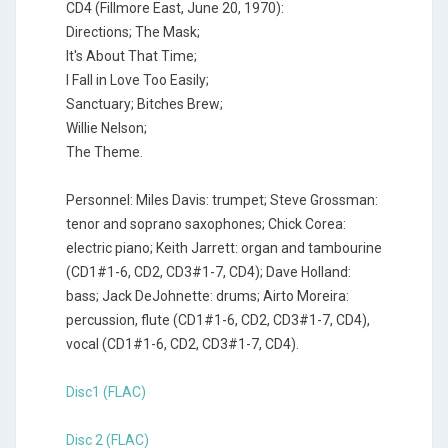
CD4 (Fillmore East, June 20, 1970):
Directions; The Mask;
It's About That Time;
I Fall in Love Too Easily;
Sanctuary; Bitches Brew;
Willie Nelson;
The Theme.
Personnel: Miles Davis: trumpet; Steve Grossman:
tenor and soprano saxophones; Chick Corea:
electric piano; Keith Jarrett: organ and tambourine
(CD1#1-6, CD2, CD3#1-7, CD4); Dave Holland:
bass; Jack DeJohnette: drums; Airto Moreira:
percussion, flute (CD1#1-6, CD2, CD3#1-7, CD4),
vocal (CD1#1-6, CD2, CD3#1-7, CD4).
Disc1 (FLAC)
Disc 2 (FLAC)