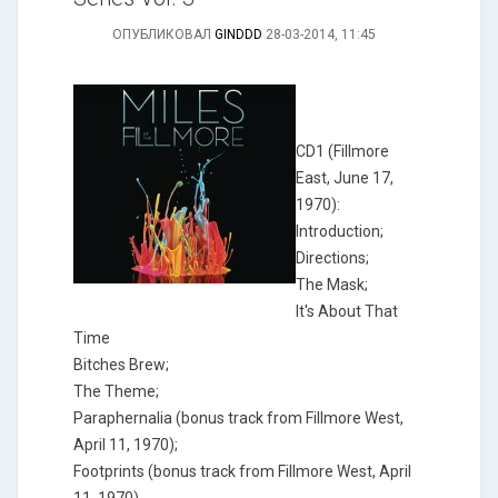
ОПУБЛИКОВАЛ
GINDDD
28-03-2014, 11:45
CD1 (Fillmore
East, June 17,
1970):
Introduction;
Directions;
The Mask;
It's About That
Time
Bitches Brew;
The Theme;
Paraphernalia (bonus track from Fillmore West,
April 11, 1970);
Footprints (bonus track from Fillmore West, April