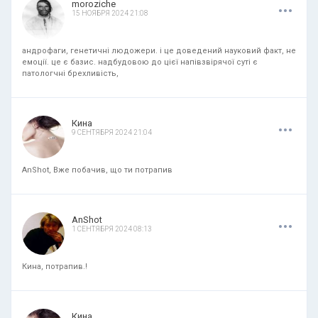
.
.
.
moroziche
15 НОЯБРЯ 2024 21:08
андрофаги, генетичні людожери. і це доведений науковий факт, не
емоції. це є базис. надбудовою до цієї напівзвірячої суті є
патологчні брехливість,
.
.
.
Кина
9 СЕНТЯБРЯ 2024 21:04
AnShot, Вже побачив, що ти потрапив
.
.
.
AnShot
1 СЕНТЯБРЯ 2024 08:13
Кина, потрапив.!
.
.
.
Кина