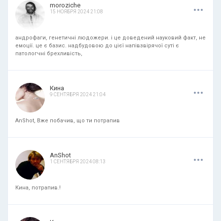
.
.
.
moroziche
15 НОЯБРЯ 2024 21:08
андрофаги, генетичні людожери. і це доведений науковий факт, не
емоції. це є базис. надбудовою до цієї напівзвірячої суті є
патологчні брехливість,
.
.
.
Кина
9 СЕНТЯБРЯ 2024 21:04
AnShot, Вже побачив, що ти потрапив
.
.
.
AnShot
1 СЕНТЯБРЯ 2024 08:13
Кина, потрапив.!