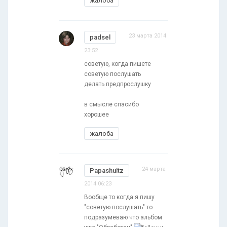
жалоба
23 марта 2014
padsel
23:52
советую, когда пишете
советую послушать
делать предпрослушку
в смысле спасибо
хорошее
жалоба
24 марта
Papashultz
2014 06:23
Вообще то когда я пишу
"советую послушать" то
подразумеваю что альбом