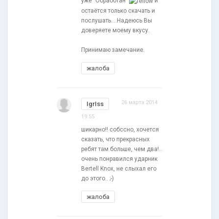
уже "Обработан"
и
остаётся только скачать и
послушать....Надеюсь Вы
доверяете моему вкусу.
Принимаю замечание.
жалоба
26 марта 2014
IgrIss
19:55
шикарно!! собссно, хочется
сказать, что прекрасных
ребят там больше, чем два!..
очень понравился ударник
Bertell Knox, не слыхал его
до этого.. ;-)
жалоба