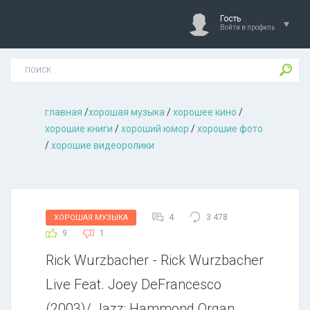
Гость
Войти в профиль
главная
/
хорошая музыкa
/
хорошее кино
/
хорошие книги
/
хороший юмор
/
хорошие фото
/
хорошие видеоролики
4
3 478
ХОРОШАЯ МУЗЫКА
9
1
Rick Wurzbacher - Rick Wurzbacher
Live Feat. Joey DeFrancesco
(2003)/ Jazz: Hammond Organ