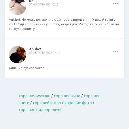
.
.
.
Кина
31 АВГУСТА 2024 23:24
AnShot, Не можу вставити сюди нове запрошення. У нашій групі у
фейсбуці є посилання у постах, та де купа обкладинок з альбомами
які були залиті у
.
.
.
AnShot
30 АВГУСТА 2024 14:11
Кина, не пускає чогось
хорошая музыкa
/
хорошее кино
/
хорошие
книги
/
хороший юмор
/
хорошие фото
/
хорошие видеоролики