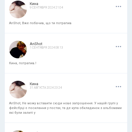
.
.
.
Кина
9 СЕНТЯБРЯ 2024 21:04
AnShot, Вже побачив, що ти потрапив
.
.
.
AnShot
1 СЕНТЯБРЯ 2024 08:13
Кина, потрапив.!
.
.
.
Кина
31 АВГУСТА 2024 23:24
AnShot, Не можу вставити сюди нове запрошення. У нашій групі у
фейсбуці є посилання у постах, та де купа обкладинок з альбомами
які були залиті у