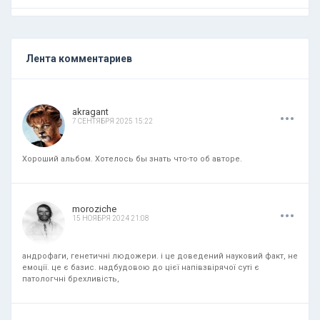
Лента комментариев
.
.
.
akragant
7 СЕНТЯБРЯ 2025 15:22
Хороший альбом. Хотелось бы знать что-то об авторе.
.
.
.
moroziche
15 НОЯБРЯ 2024 21:08
андрофаги, генетичні людожери. і це доведений науковий факт, не
емоції. це є базис. надбудовою до цієї напівзвірячої суті є
патологчні брехливість,