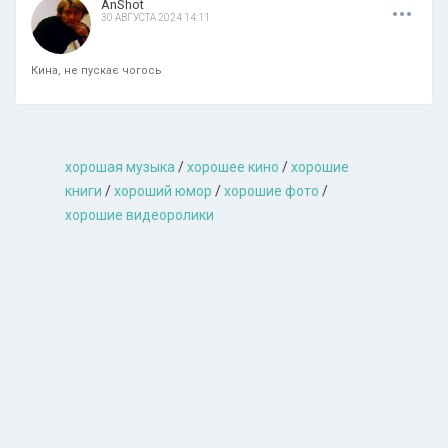
.
.
.
AnShot
30 АВГУСТА 2024 14:11
Кина, не пускає чогось
хорошая музыкa
/
хорошее кино
/
хорошие
книги
/
хороший юмор
/
хорошие фото
/
хорошие видеоролики