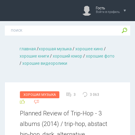
Гость
Войти в профиль
главная
/
хорошая музыкa
/
хорошее кино
/
хорошие книги
/
хороший юмор
/
хорошие фото
/
хорошие видеоролики
3
3 063
ХОРОШАЯ МУЗЫКА
Planned Review of Trip-Hop - 3
albums (2014) / trip-hop, abstact
hip-hop, dark, alternative