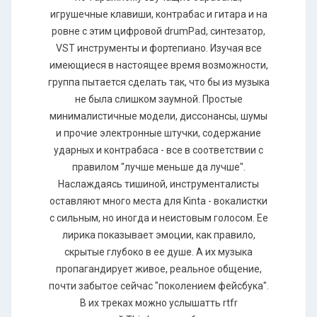
игрушечные клавиши, контрабас и гитара и на
ровне с этим цифровой drumPad, синтезатор,
VST инструменты и фортепиано. Изучая все
имеющиеся в настоящее время возможности,
группа пытается сделать так, что бы из музыка
не была слишком заумной. Простые
минималистичные модели, диссонансы, шумы
и прочие электронные штучки, содержание
ударных и контрабаса - все в соответствии с
правилом "лучше меньше да лучше".
Наслаждаясь тишиной, инструменталисты
оставляют много места для Kinta - вокалистки
с сильным, но иногда и неистовым голосом. Ее
лирика показывает эмоции, как правило,
скрытые глубоко в ее душе. А их музыка
пропагандирует живое, реальное общение,
почти забытое сейчас "поколением фейсбука".
В их треках можно услышатть rtfr