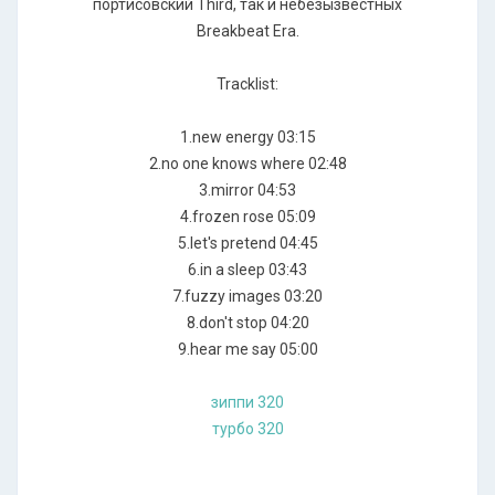
портисовский Third, так и небезызвестных
Breakbeat Era.
Tracklist:
1.new energy 03:15
2.no one knows where 02:48
3.mirror 04:53
4.frozen rose 05:09
5.let's pretend 04:45
6.in a sleep 03:43
7.fuzzy images 03:20
8.don't stop 04:20
9.hear me say 05:00
зиппи 320
турбо 320