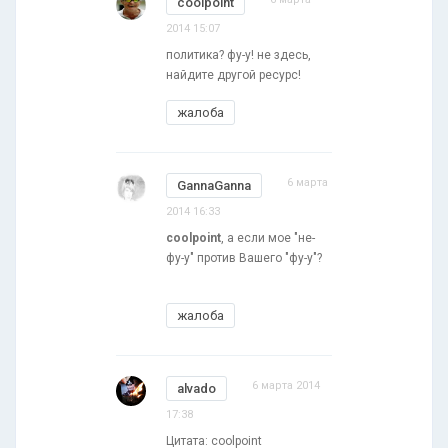
coolpoint
2014 15:07
политика? фу-у! не здесь,
найдите другой ресурс!
жалоба
6 марта
GannaGanna
2014 16:33
coolpoint
, а если мое "не-
фу-у" против Вашего "фу-у"?
жалоба
6 марта 2014
alvado
17:38
Цитата: coolpoint