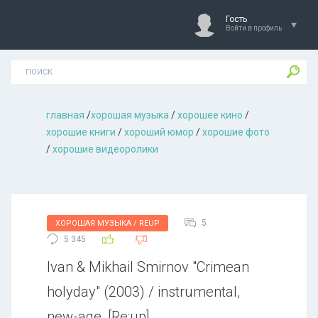
Гость
Войти в профиль
главная
/
хорошая музыкa
/
хорошее кино
/
хорошие книги
/
хороший юмор
/
хорошие фото
/
хорошие видеоролики
5
ХОРОШАЯ МУЗЫКА / REUP
5 345
Ivan & Mikhail Smirnov "Crimean
holyday" (2003) / instrumental,
new-age, [Re:up]