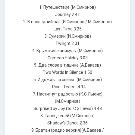
1. Путешествие (М.Смирнов)
Journey 2.41
2. В последний раз (И.Смирнов / М.Смирнов)
Last Time 3.25
3. Сумерки (И.Смирнов)
Twilight 2.31
4. Крымские каникулы (М.Смирнов)
Crimean Holiday 3.03
5. Два слова в тишине (А.Бакаев)
Two Words In Silence 1.50
6. И дождь... и слезы...(М.Смирнов)
...Rain...Tears... 4.14
7. Настигнут радостью (К.С.Льюис)
(М.Смирнов)
Surprised by Joy (to. C.S.Lewis) 4.48
8. Танец теней (М.Соколов)
Shadow's Dance 2.36
9. Братан (радио версия)(А.Бакаев /