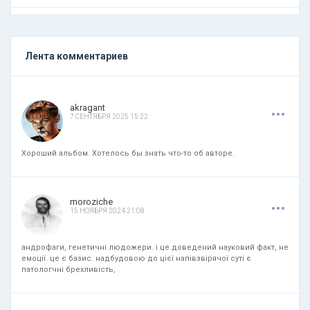
Лента комментариев
.
.
.
akragant
7 СЕНТЯБРЯ 2025 15:22
Хороший альбом. Хотелось бы знать что-то об авторе.
.
.
.
moroziche
15 НОЯБРЯ 2024 21:08
андрофаги, генетичні людожери. і це доведений науковий факт, не
емоції. це є базис. надбудовою до цієї напівзвірячої суті є
патологчні брехливість,