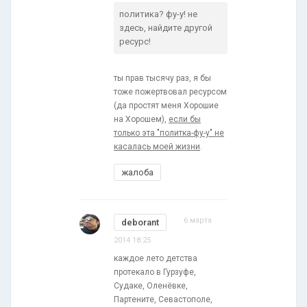
политика? фу-у! не
здесь, найдите другой
ресурс!
ты прав тысячу раз, я бы
тоже пожертвовал ресурсом
(да простят меня Хорошие
на Хорошем),
если бы
только эта "политка-фу-у" не
касалась моей жизни
.
жалоба
6 марта
deborant
2014 18:25
каждое лето детства
протекало в Гурзуфе,
Судаке, Оленёвке,
Партените, Севастополе,