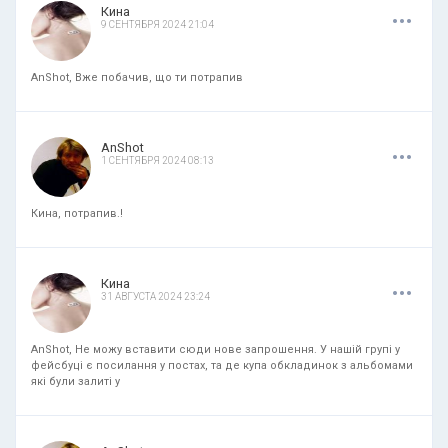
.
.
.
Кина
9 СЕНТЯБРЯ 2024 21:04
AnShot, Вже побачив, що ти потрапив
.
.
.
AnShot
1 СЕНТЯБРЯ 2024 08:13
Кина, потрапив.!
.
.
.
Кина
31 АВГУСТА 2024 23:24
AnShot, Не можу вставити сюди нове запрошення. У нашій групі у
фейсбуці є посилання у постах, та де купа обкладинок з альбомами
які були залиті у