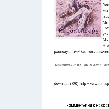
Воп
мы 
вым
Мы 
Тот
уби
Мы 
Что
равнодушными! Всё только начин
Misanthropy
by
Eric Tchaikovsky
on
Mix
download (320): http://www.sends
КОММЕНТАРИИ К НОВОС