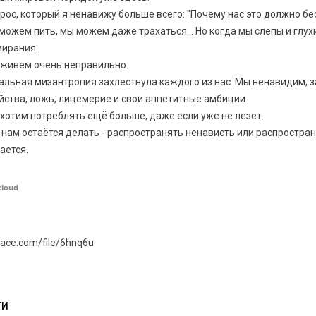
рос, который я ненавижу больше всего: "Почему нас это должно б
можем пить, мы можем даже трахаться... Но когда мы слепы и глух
ирания.
живем очень неправильно.
альная мизантропия захлестнула каждого из нас. Мы ненавидим, 
йства, ложь, лицемерие и свои аппетитные амбиции.
хотим потреблять ещё больше, даже если уже не лезет.
 нам остаётся делать - распространять ненависть или распростран
ается.
cloud
pace.com/file/6hnq6u
ТИ