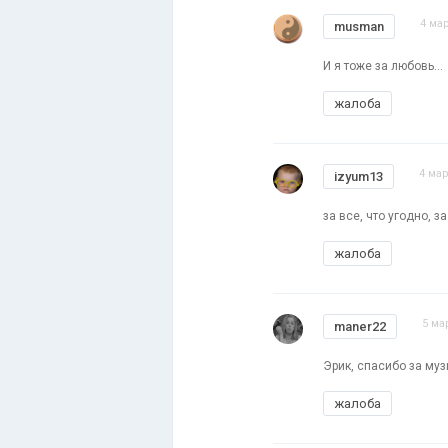
4 мар
musman
И я тоже за любовь...
жалоба
4 мар
izyum13
за все, что угодно, з
жалоба
5 ма
maner22
Эрик, спасибо за муз
жалоба