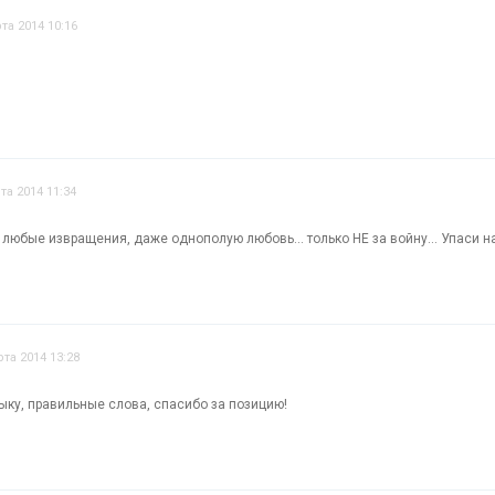
та 2014 10:16
та 2014 11:34
а любые извращения, даже однополую любовь... только НЕ за войну... Упаси на
рта 2014 13:28
ыку, правильные слова, спасибо за позицию!