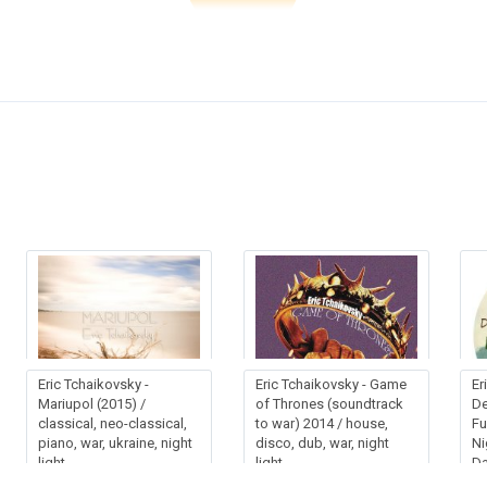
Eric Tchaikovsky -
Eric Tchaikovsky - Game
Er
Mariupol (2015) /
of Thrones (soundtrack
De
classical, neo-classical,
to war) 2014 / house,
Fu
piano, war, ukraine, night
disco, dub, war, night
Ni
light
light
D