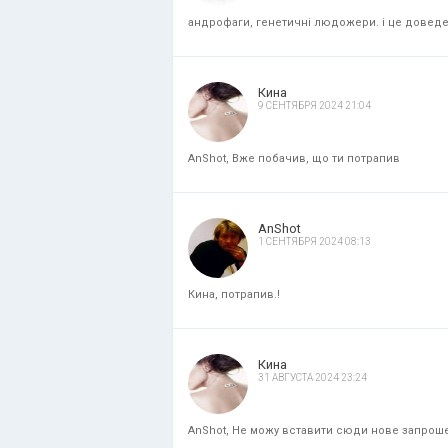
андрофаги, генетичні людожери. і це доведени
Кина
9 СЕНТЯБРЯ 2024 21:04
AnShot, Вже побачив, що ти потрапив
AnShot
1 СЕНТЯБРЯ 2024 08:13
Кина, потрапив.!
Кина
31 АВГУСТА 2024 23:24
AnShot, Не можу вставити сюди нове запрошенн