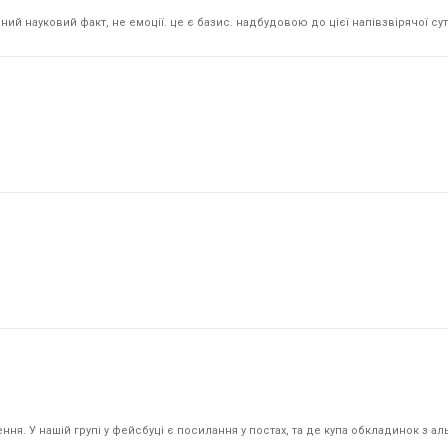
й науковий факт, не емоції. це є базис. надбудовою до цієї напівзвірячої суті
я. У нашій групі у фейсбуці є посилання у постах, та де купа обкладинок з аль