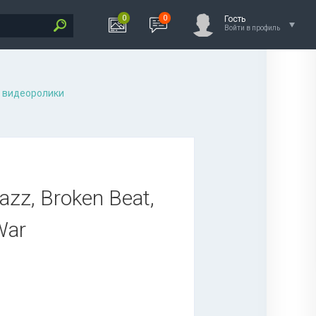
0
0
Гость
Войти в профиль
 видеоролики
azz, Broken Beat,
War