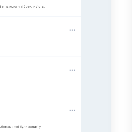
 є патологчні брехливість,
.
.
.
.
.
.
.
.
.
бомами які були залиті у