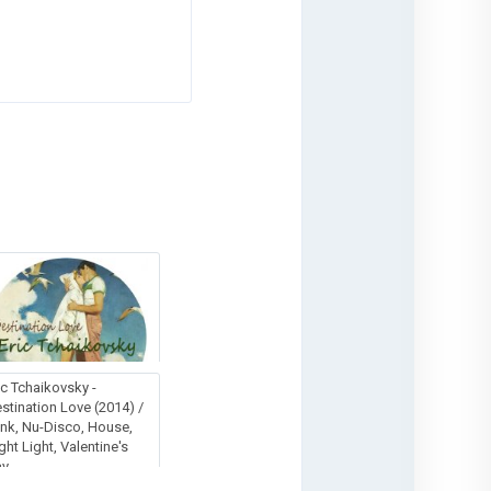
ic Tchaikovsky -
stination Love (2014) /
nk, Nu-Disco, House,
ght Light, Valentine's
ay