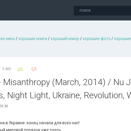
ее кино
/
хорошие книги
/
хороший юмор
/
хорошие фото
/
хорошие
3 485
- Misanthropy (March, 2014) / Nu J
, Night Light, Ukraine, Revolution, 
20:36
на в Украине: конец начала для всех нас!
ый мировой порядок уже здесь.