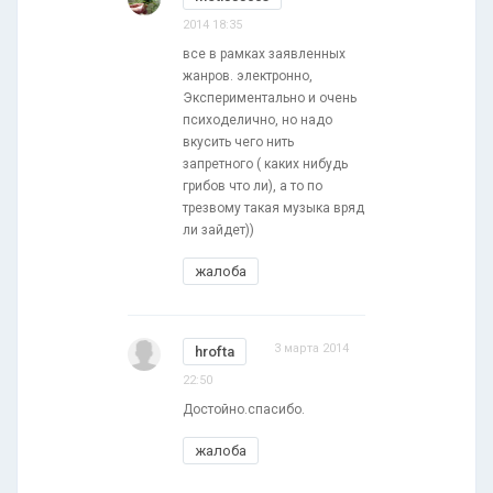
2014 18:35
все в рамках заявленных
жанров. электронно,
Экспериментально и очень
психоделично, но надо
вкусить чего нить
запретного ( каких нибудь
грибов что ли), а то по
трезвому такая музыка вряд
ли зайдет))
жалоба
3 марта 2014
hrofta
22:50
Достойно.спасибо.
жалоба