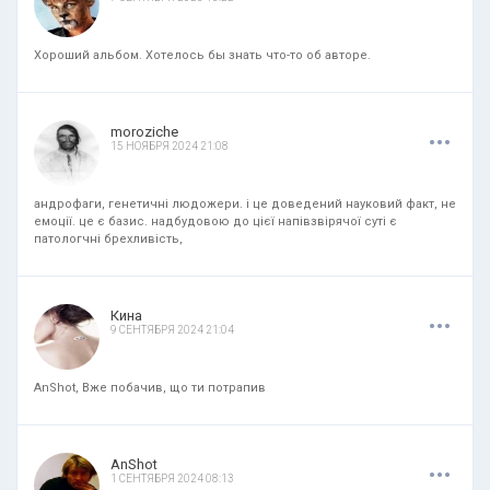
Хороший альбом. Хотелось бы знать что-то об авторе.
.
.
.
moroziche
15 НОЯБРЯ 2024 21:08
андрофаги, генетичні людожери. і це доведений науковий факт, не
емоції. це є базис. надбудовою до цієї напівзвірячої суті є
патологчні брехливість,
.
.
.
Кина
9 СЕНТЯБРЯ 2024 21:04
AnShot, Вже побачив, що ти потрапив
.
.
.
AnShot
1 СЕНТЯБРЯ 2024 08:13