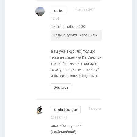
4 марта 2014
sebe
12:54
Цитата: metisss003
надо вкусить чего нить
а ты уже вкусил))) только
пока не заметил) Ка-Спел он
такой..."не дышите когда я
вхожу, я-наркотический яд".
и бывает весьма бэд трип...
жалоба
5 марта
dmitrijpolgar
2014 01:49
спасибо.. лучший
(любимейший)