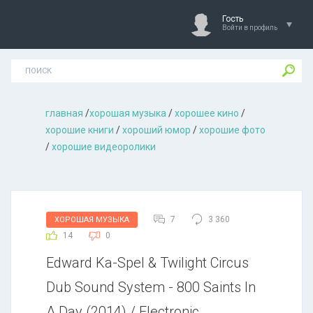
Гость
Войти в профиль
главная
/
хорошая музыкa
/
хорошее кино
/
хорошие книги
/
хороший юмор
/
хорошие фото
/
хорошие видеоролики
7
3 360
ХОРОШАЯ МУЗЫКА
14
0
Edward Ka-Spel & Twilight Circus
Dub Sound System - 800 Saints In
A Day (2014) / Electronic,