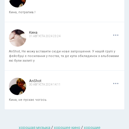
Кина, потрапив.!
.
.
.
Кина
31 АВГУСТА 2024 23:24
AnShot, Не можу вставити сюди нове запрошення. У нашій групі у
фейсбуці є посилання у постах, та де купа обкладинок з альбомами
які були залиті у
.
.
.
AnShot
30 АВГУСТА 2024 14:11
Кина, не пускає чогось
хорошая музыкa
/
хорошее кино
/
хорошие