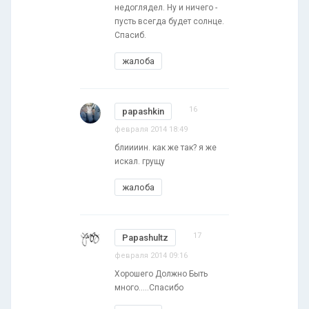
недоглядел. Ну и ничего -
пусть всегда будет солнце.
Спасиб.
жалоба
16
papashkin
февраля 2014 18:49
блиииин. как же так? я же
искал. грущу
жалоба
17
Papashultz
февраля 2014 09:16
Хорошего Должно Быть
много.....Спасибо