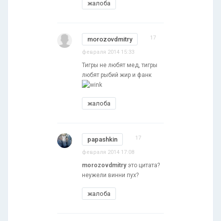
жалоба
17
morozovdmitry
февраля 2014 15:33
Тигры не любят мед, тигры
любят рыбий жир и фанк
жалоба
17
papashkin
февраля 2014 17:08
morozovdmitry
это цитата?
неужели винни пух?
жалоба