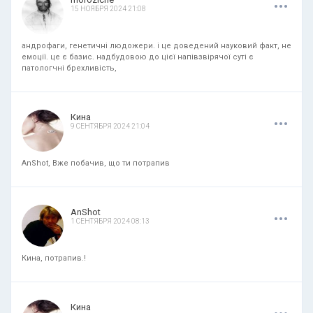
15 НОЯБРЯ 2024 21:08
андрофаги, генетичні людожери. і це доведений науковий факт, не
емоції. це є базис. надбудовою до цієї напівзвірячої суті є
патологчні брехливість,
.
.
.
Кина
9 СЕНТЯБРЯ 2024 21:04
AnShot, Вже побачив, що ти потрапив
.
.
.
AnShot
1 СЕНТЯБРЯ 2024 08:13
Кина, потрапив.!
.
.
.
Кина