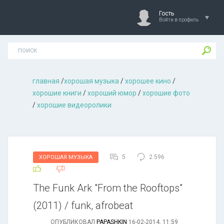
Гость
Войти в профиль
главная
/
хорошая музыкa
/
хорошее кино
/
хорошие книги
/
хороший юмор
/
хорошие фото
/
хорошие видеоролики
5
2 596
ХОРОШАЯ МУЗЫКА
The Funk Ark "From the Rooftops"
(2011) / funk, afrobeat
ОПУБЛИКОВАЛ
PAPASHKIN
16-02-2014, 11:59