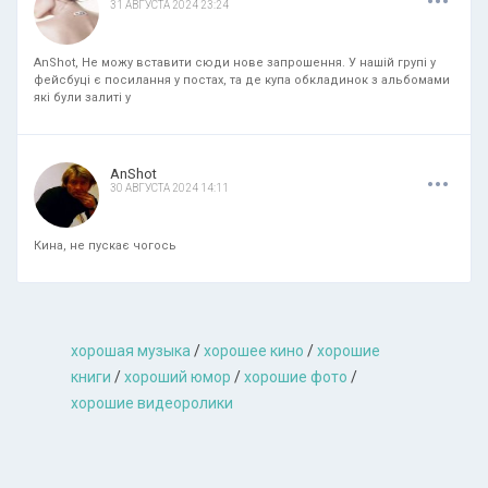
31 АВГУСТА 2024 23:24
AnShot, Не можу вставити сюди нове запрошення. У нашій групі у
фейсбуці є посилання у постах, та де купа обкладинок з альбомами
які були залиті у
.
.
.
AnShot
30 АВГУСТА 2024 14:11
Кина, не пускає чогось
хорошая музыкa
/
хорошее кино
/
хорошие
книги
/
хороший юмор
/
хорошие фото
/
хорошие видеоролики