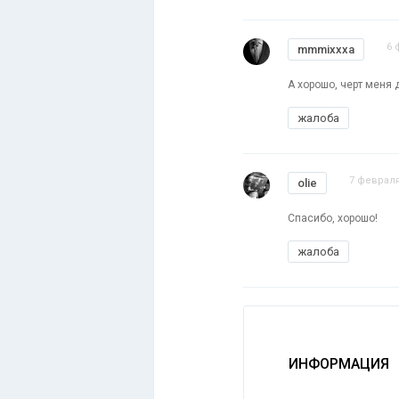
6 
mmmixxxa
А хорошо, черт меня д
жалоба
7 февраля
olie
Спасибо, хорошо!
жалоба
ИНФОРМАЦИЯ