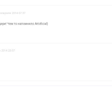
февраля 2014 07:37
ери! Чем то напомнило Artoficial)
 2014 23:07