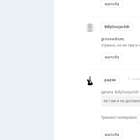
жалоба
BillyGorjachih
groovedrum
,
странно, но ее там и 
жалоба
31 янва
paziie
Цитата: BillyGorjachih
ее там и не должно
Треклист копировал
жалоба