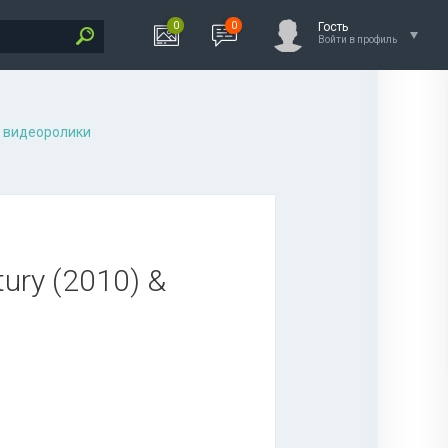
0
0
Гость
Войти в профиль
 видеоролики
tury (2010) &