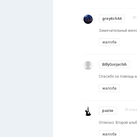
30
greyitch44
Замечательный мело
жалоба
BillyGorjachih
Спасибо за помощь 
жалоба
30 янва
paziie
Отлично. Второй аль
жалоба