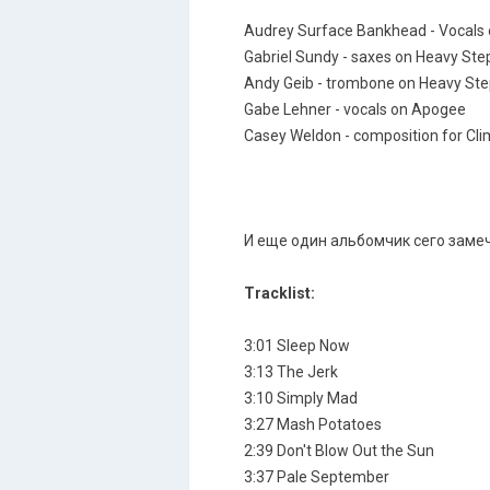
Audrey Surface Bankhead - Vocals 
Gabriel Sundy - saxes on Heavy Ste
Andy Geib - trombone on Heavy Step
Gabe Lehner - vocals on Apogee
Casey Weldon - composition for Cl
И еще один альбомчик сего заме
Tracklist:
3:01 Sleep Now
3:13 The Jerk
3:10 Simply Mad
3:27 Mash Potatoes
2:39 Don't Blow Out the Sun
3:37 Pale September