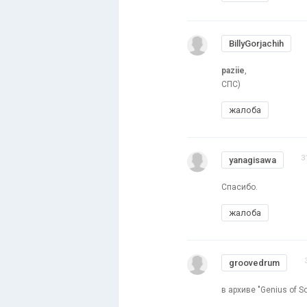
BillyGorjachih
paziie
,
СПС)
жалоба
3
yanagisawa
Спасибо.
жалоба
groovedrum
в архиве "Genius of So