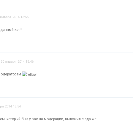
 января 2014 13:55
дичный кач!!
30 января 2014 15:46
модераторам
ря 2014 18:54
бом, который был у вас на модерации, выложил сюда же.