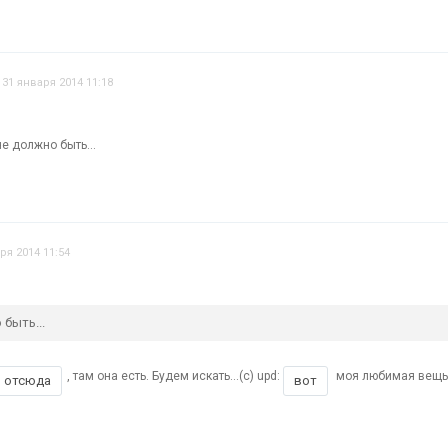
31 января 2014 11:18
не должно быть...
ря 2014 11:54
 быть...
, там она есть. Будем искать...(с) upd:
моя любимая вещь 
отсюда
вот