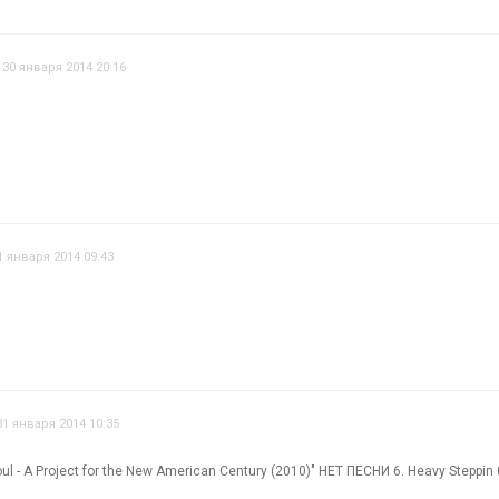
30 января 2014 20:16
1 января 2014 09:43
31 января 2014 10:35
ul - A Project for the New American Century (2010)" НЕТ ПЕСНИ 6. Heavy Steppin