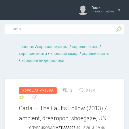
Гость
Войти в профиль
главная
/
хорошая музыкa
/
хорошее кино
/
хорошие книги
/
хороший юмор
/
хорошие фото
/
хорошие видеоролики
2
3 104
ХОРОШАЯ МУЗЫКА
Carta — The Faults Follow (2013) /
ambient, dreampop, shoegaze, US
ОПУБЛИКОВАЛ
METISSS003
30-12-2013, 19:46