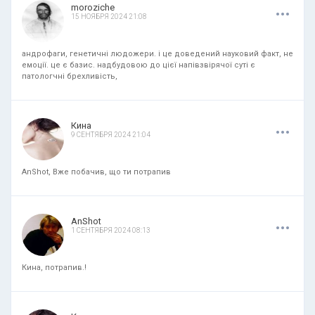
.
.
.
moroziche
15 НОЯБРЯ 2024 21:08
андрофаги, генетичні людожери. і це доведений науковий факт, не
емоції. це є базис. надбудовою до цієї напівзвірячої суті є
патологчні брехливість,
.
.
.
Кина
9 СЕНТЯБРЯ 2024 21:04
AnShot, Вже побачив, що ти потрапив
.
.
.
AnShot
1 СЕНТЯБРЯ 2024 08:13
Кина, потрапив.!