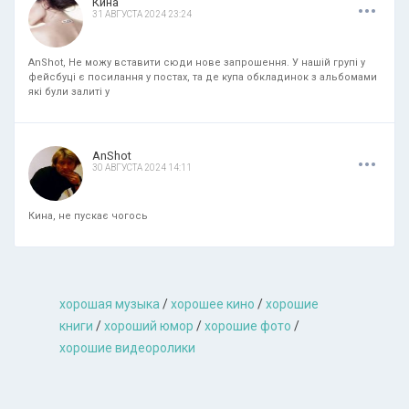
.
.
.
Кина
31 АВГУСТА 2024 23:24
AnShot, Не можу вставити сюди нове запрошення. У нашій групі у
фейсбуці є посилання у постах, та де купа обкладинок з альбомами
які були залиті у
.
.
.
AnShot
30 АВГУСТА 2024 14:11
Кина, не пускає чогось
хорошая музыкa
/
хорошее кино
/
хорошие
книги
/
хороший юмор
/
хорошие фото
/
хорошие видеоролики