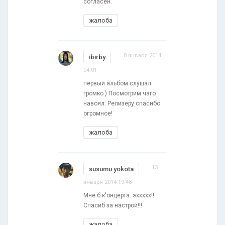
согласен.
жалоба
8 января 2014
ibirby
04:01
первый альбом слушал
громко ) Посмотрим чаго
навоял. Релизеру спасибо
огромное!
жалоба
13
susumu yokota
января 2014 19:48
Мне б к'онцерта. эххххх!!
Спасиб за настрой!!!
жалоба