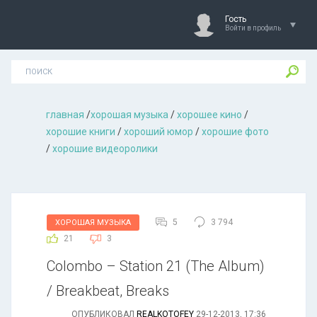
Гость
Войти в профиль
главная
/
хорошая музыкa
/
хорошее кино
/
хорошие книги
/
хороший юмор
/
хорошие фото
/
хорошие видеоролики
5
3 794
ХОРОШАЯ МУЗЫКА
21
3
Colombo – Station 21 (The Album)
/ Breakbeat, Breaks
ОПУБЛИКОВАЛ
REALKOTOFEY
29-12-2013, 17:36