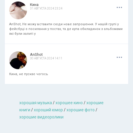
.
.
.
Кина
31 АВГУСТА 2024 23:24
AnShot, Не можу вставити сюди нове запрошення. У нашій групі у
фейсбуці є посилання у постах, та де купа обкладинок з альбомами
які були залиті у
.
.
.
AnShot
30 АВГУСТА 2024 14:11
Кина, не пускає чогось
хорошая музыкa
/
хорошее кино
/
хорошие
книги
/
хороший юмор
/
хорошие фото
/
хорошие видеоролики