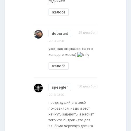
рудниках!
жалоба
29 декабря
deborant
2013 23:34
уххх, как оторвался на его
концерте жоска)
жалоба
30 декабря
speegler
2013 23:02
предыдущий его альб
понравился, надо и этот
качнуть заценить. а насчет
того что 21 трек - это для
альбома чересчур дофига -