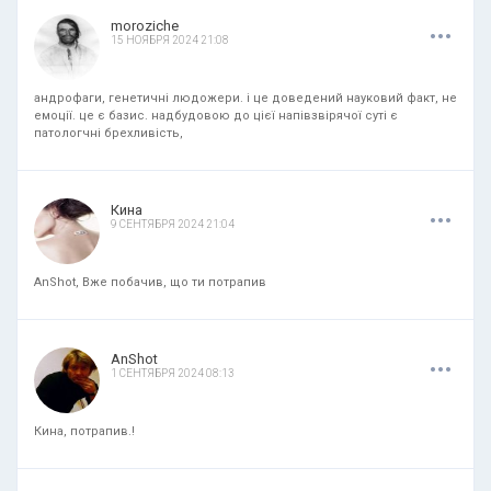
.
.
.
moroziche
15 НОЯБРЯ 2024 21:08
андрофаги, генетичні людожери. і це доведений науковий факт, не
емоції. це є базис. надбудовою до цієї напівзвірячої суті є
патологчні брехливість,
.
.
.
Кина
9 СЕНТЯБРЯ 2024 21:04
AnShot, Вже побачив, що ти потрапив
.
.
.
AnShot
1 СЕНТЯБРЯ 2024 08:13
Кина, потрапив.!