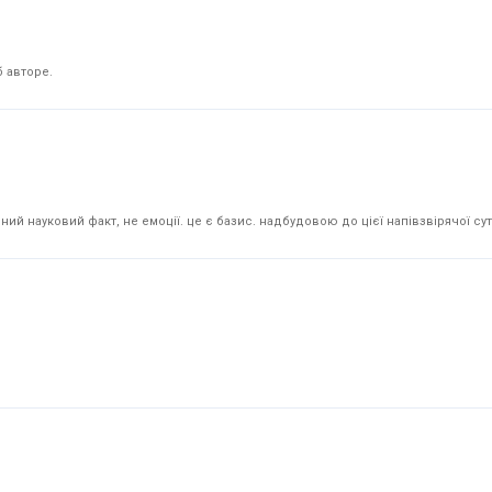
 авторе.
й науковий факт, не емоції. це є базис. надбудовою до цієї напівзвірячої суті