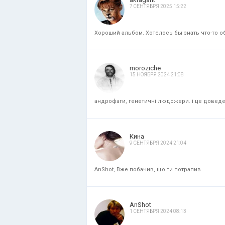
7 СЕНТЯБРЯ 2025 15:22
Хороший альбом. Хотелось бы знать что-то об
moroziche
15 НОЯБРЯ 2024 21:08
андрофаги, генетичні людожери. і це доведени
Кина
9 СЕНТЯБРЯ 2024 21:04
AnShot, Вже побачив, що ти потрапив
AnShot
1 СЕНТЯБРЯ 2024 08:13