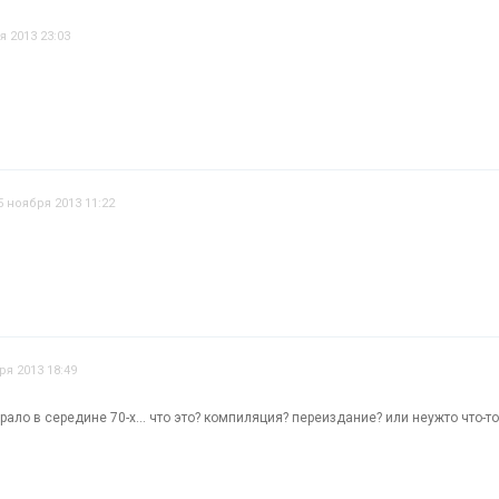
я 2013 23:03
5 ноября 2013 11:22
ря 2013 18:49
грало в середине 70-х... что это? компиляция? переиздание? или неужто что-т