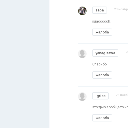
23 ноябр
saba
классссс!!!
жалоба
2
yanagisawa
Спасибо.
жалоба
26 нояб
IgrIss
это трио вообще-то и
жалоба