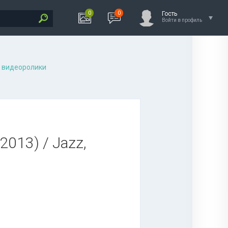
0
0
Гость
Войти в профиль
 видеоролики
2013) / Jazz,