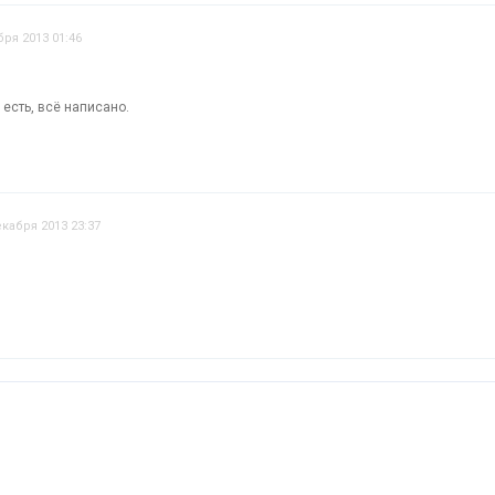
бря 2013 01:46
есть, всё написано.
екабря 2013 23:37