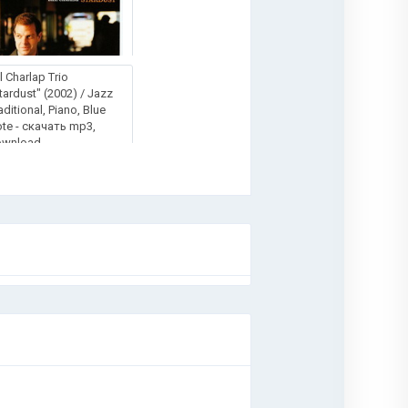
ll Charlap Trio
tardust" (2002) / Jazz
aditional, Piano, Blue
te - скачать mp3,
ownload
.
.
.