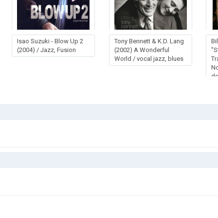
Isao Suzuki - Blow Up 2
Tony Bennett & K.D. Lang
Bi
(2004) / Jazz, Fusion
(2002) A Wonderful
"S
World / vocal jazz, blues
Tr
No
d