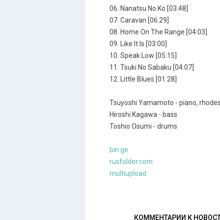
06. Nanatsu No Ko [03:48]
07. Caravan [06:29]
08. Home On The Range [04:03]
09. Like It Is [03:00]
10. Speak Low [05:15]
11. Tsuki No Sabaku [04:07]
12. Little Blues [01:28]
Tsuyoshi Yamamoto - piano, rhode
Hiroshi Kagawa - bass
Toshio Osumi - drums
bin.ge
rusfolder.com
multiupload
КОММЕНТАРИИ К НОВОС