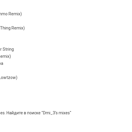
ohmo Remix)
 Thing Remix)
r String
Remix)
ba
n Lowtzow)
es. Найдите в поиске "Dmi_3's mixes"