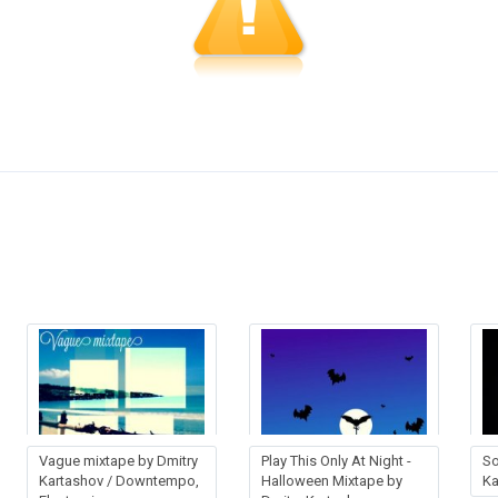
Vague mixtape by Dmitry
Play This Only At Night -
So
Kartashov / Downtempo,
Halloween Mixtape by
Ka