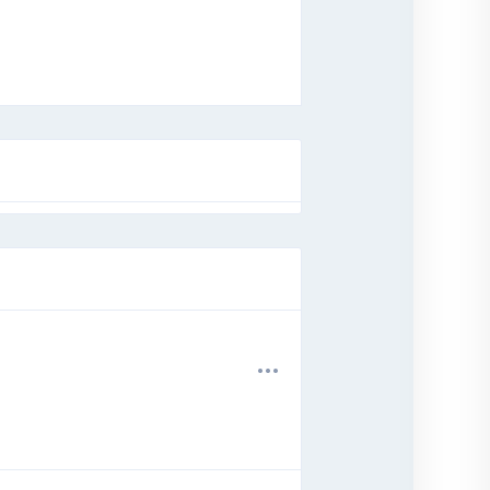
.
.
.