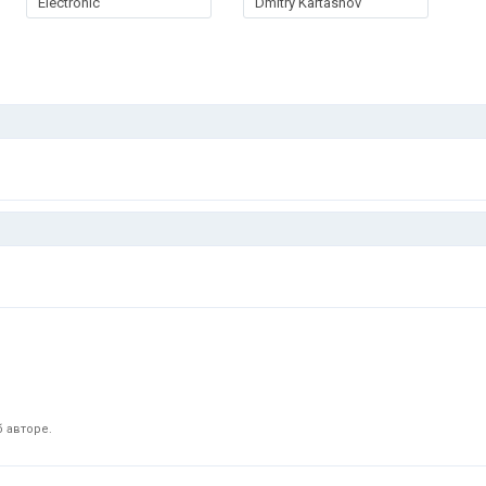
Electronic
Dmitry Kartashov
 авторе.