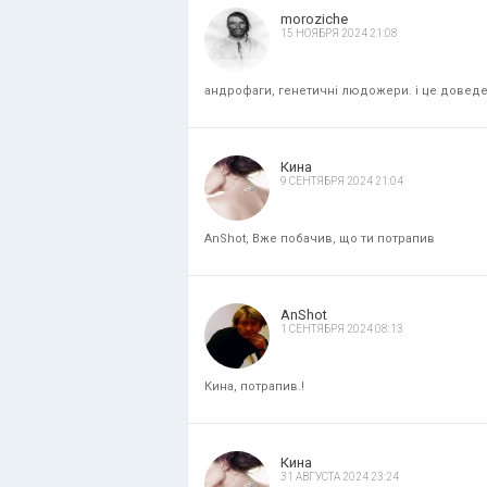
moroziche
15 НОЯБРЯ 2024 21:08
андрофаги, генетичні людожери. і це доведени
Кина
9 СЕНТЯБРЯ 2024 21:04
AnShot, Вже побачив, що ти потрапив
AnShot
1 СЕНТЯБРЯ 2024 08:13
Кина, потрапив.!
Кина
31 АВГУСТА 2024 23:24