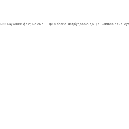
й науковий факт, не емоції. це є базис. надбудовою до цієї напівзвірячої суті