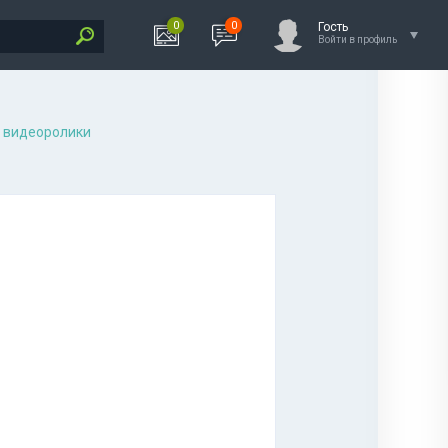
0
0
Гость
Войти в профиль
 видеоролики