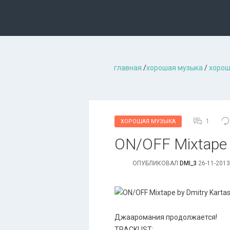
главная
/
хорошая музыкa
/
хорош
1
ХОРОШАЯ МУЗЫКА
ON/OFF Mixtape 
ОПУБЛИКОВАЛ
DMI_3
26-11-2013
Джааромания продолжается!
TRACKLIST: