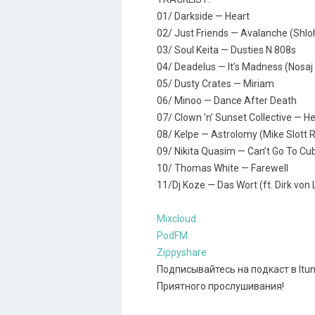
01/ Darkside — Heart
02/ Just Friends — Avalanche (Shl
03/ Soul Keita — Dusties N 808s
04/ Deadelus — It’s Madness (Nosaj
05/ Dusty Crates — Miriam
06/ Minoo — Dance After Death
07/ Clown ’n’ Sunset Collective — He
08/ Kelpe — Astrolomy (Mike Slott 
09/ Nikita Quasim — Can’t Go To Cu
10/ Thomas White — Farewell
11/Dj Koze — Das Wort (ft. Dirk vo
Mixcloud
PodFM
Zippyshare
Подписывайтесь на подкаст в Itun
Приятного прослушивания!