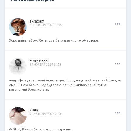
.
.
.
akragant
7 СЕНТЯБРЯ 2025 15:22
Хороший альбом. Хотелось бы знать что-то об авторе.
.
.
.
moroziche
15 НОЯБРЯ 2024 21:08
андрофаги, генетичні людожери. і це доведений науковий факт, не
емоції. це є базис. надбудовою до цієї напівзвірячої суті є
патологчні брехливість,
.
.
.
Кина
9 СЕНТЯБРЯ 2024 21:04
AnShot, Вже побачив, що ти потрапив