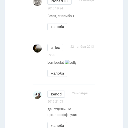
21 ноября
PionerOFF
2013 19:24
Смак, спасибо +!
жалоба
22 ноября 2013
a_lex
09:02
bomboclat
жалоба
24 ноября
zencd
2013 21:03
да, отдельные ...
протассофф рулит
жалоба