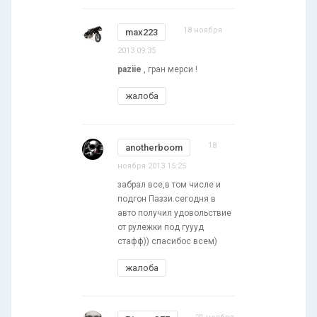
18 ноября
max223
2013 09:35
paziie
, гран мерси !
жалоба
18
anotherboom
ноября 2013 15:25
забрал все,в том числе и
подгон Паззи.сегодня в
авто получил удовольствие
от рулежки под гуууд
стафф)) спасибос всем)
жалоба