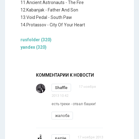
11.Ancient Astronauts - The Fire
12.Kabanjak - Father And Son
13.Void Pedal - South Paw
14.Protassov - City Of Your Heart
rusfolder (320)
yandex (320)
КОММЕНТАРИИ К НОВОСТИ
17 ноября
Shaffle
2013 10:42
есть треки - отвал башки!
жалоба
17 ноября 2013
paziie