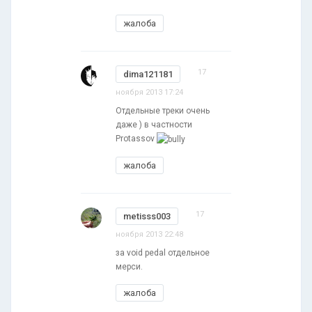
жалоба
17
dima121181
ноября 2013 17:24
Отдельные треки очень
даже ) в частности
Protassov
жалоба
17
metisss003
ноября 2013 22:48
за void pedal отдельное
мерси.
жалоба