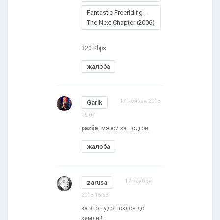
Fantastic Freeriding -
The Next Chapter (2006)
320 Kbps
жалоба
17 ноября 2013
Garik
15:07
paziie
, мэрси за подгон!
жалоба
17 ноября
zarusa
2013 15:53
за это чудо поклон до
земли!!!