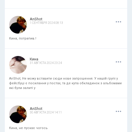
.
.
.
AnShot
1 СЕНТЯБРЯ 2024 08:13
Кина, потрапив.!
.
.
.
Кина
31 АВГУСТА 2024 23:24
AnShot, Не можу вставити сюди нове запрошення. У нашій групі у
фейсбуці є посилання у постах, та де купа обкладинок з альбомами
які були залиті у
.
.
.
AnShot
30 АВГУСТА 2024 14:11
Кина, не пускає чогось