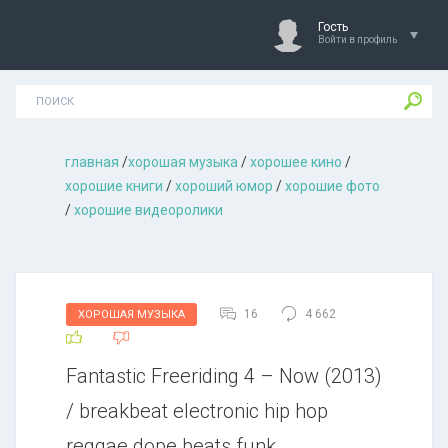
Гость
Войти в профиль
главная
/
хорошая музыкa
/
хорошее кино
/
хорошие книги
/
хороший юмор
/
хорошие фото
/
хорошие видеоролики
16
4 662
ХОРОШАЯ МУЗЫКА
Fantastic Freeriding 4 – Now (2013)
/ breakbeat electronic hip hop
reggae dope beats funk