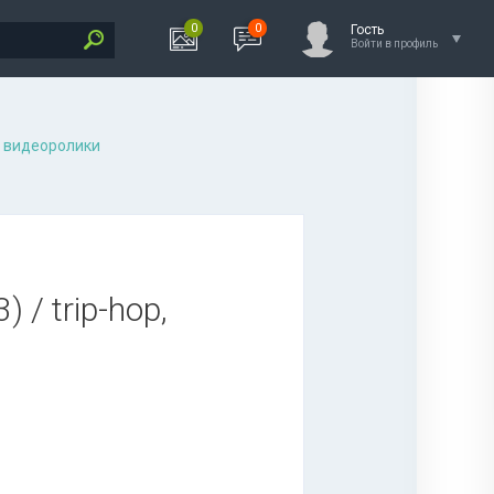
0
0
Гость
Войти в профиль
 видеоролики
 / trip-hop,