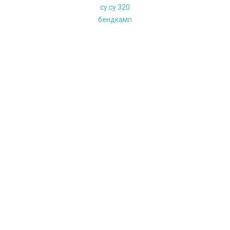
cу.су 320
бендкамп