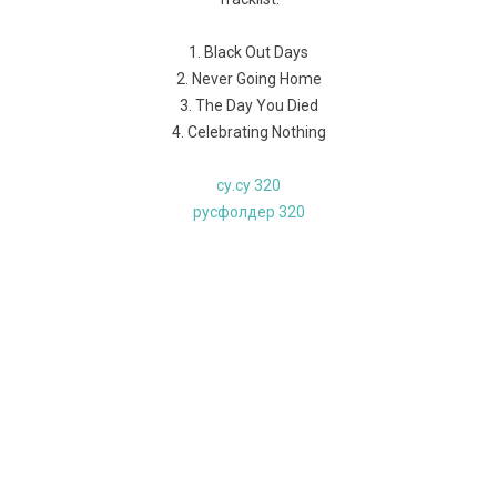
1. Black Out Days
2. Never Going Home
3. The Day You Died
4. Celebrating Nothing
су.су 320
русфолдер 320