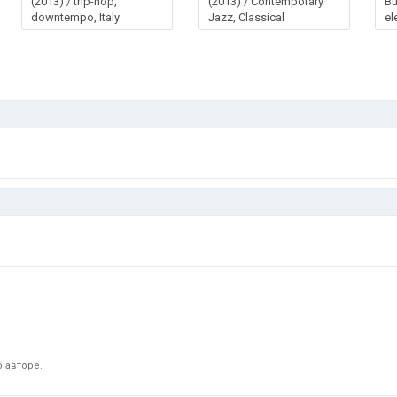
(2013) / trip-hop,
(2013) / Contemporary
Bu
downtempo, Italy
Jazz, Classical
el
 авторе.