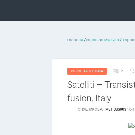
главная
/
хорошая музыкa
/
хорош
2
ХОРОШАЯ МУЗЫКА
Satelliti – Transi
fusion, Italy
ОПУБЛИКОВАЛ
METISSS003
10-1