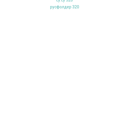
cу.су 320
русфолдер 320