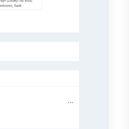
sy» (2008)/ nu soul,
ectronic, funk
.
.
.