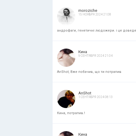
moroziche
15 НОЯБРЯ 2024 21:08
андрофаги, генетичні людожери. і це доведени
Кина
9 СЕНТЯБРЯ 2024 21:04
AnShot, Вже побачив, що ти потрапив
AnShot
1 СЕНТЯБРЯ 2024 08:13
Кина, потрапив.!
Кина