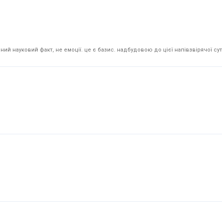
й науковий факт, не емоції. це є базис. надбудовою до цієї напівзвірячої суті