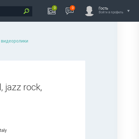
0
0
Гость
Войти в профиль
 видеоролики
, jazz rock,