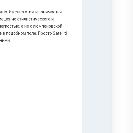
одно. Именно этим и занимается
 смешение стилистического и
легкостью, а не с люмпеновской
 подобном поле. Просто Satelliti
 ними.