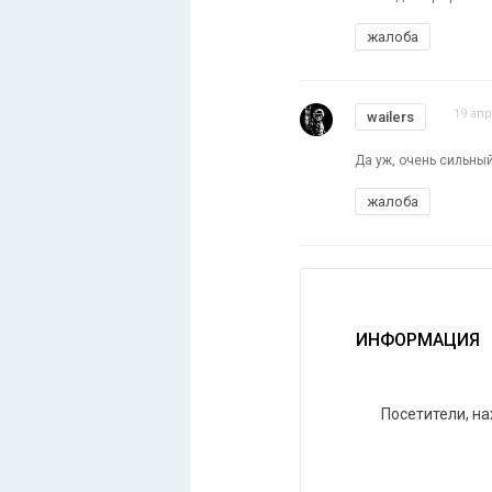
жалоба
19 апр
wailers
Да уж, очень сильны
жалоба
ИНФОРМАЦИЯ
Посетители, н