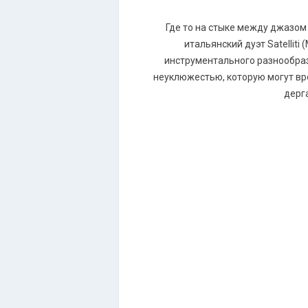
Где то на стыке между джазом 
итальянский дуэт Satelliti
инструментального разнообрази
неуклюжестью, которую могут вре
дерга