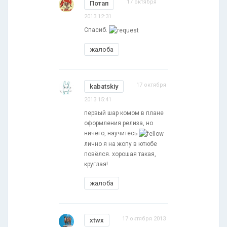
17 октября
Потап
2013 12:31
Спасиб.
жалоба
17 октября
kabatskiy
2013 15:41
первый шар комом в плане
оформления релиза, но
ничего, научитесь
лично я на жопу в ютюбе
повёлся. хорошая такая,
круглая!
жалоба
17 октября 2013
xtwx