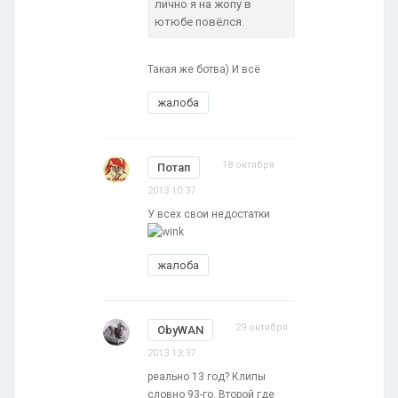
лично я на жопу в
ютюбе повёлся.
Такая же ботва) И всё
жалоба
18 октября
Потап
2013 10:37
У всех свои недостатки
жалоба
29 октября
ObyWAN
2013 13:37
реально 13 год? Клипы
словно 93-го. Второй где