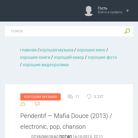
Гость
Войти в профиль
главная
/
хорошая музыкa
/
хорошее кино
/
хорошие книги
/
хороший юмор
/
хорошие фото
/
хорошие видеоролики
11
5 237
ХОРОШАЯ МУЗЫКА
Pendentif — Mafia Douce (2013) /
electronic, pop, chanson
ОПУБЛИКОВАЛ
ПОТАП
16-10-2013, 22:11