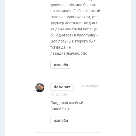
девушка поёт мне больше
понравился. Люблю нежный
голос на францусском, от
фармер досталось видна.т
хз даже качать ли вот ещё
бы один трек в прослушку и
шоб получше второго был
тогда да. Гм...
лааадна))качаю, спс
жалоба
15 ноября
deborant
2013 22:30
Писдатый альбом!
Спасибон)
жалоба