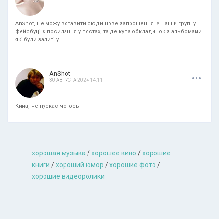
AnShot, Не можу вставити сюди нове запрошення. У нашій групі у
фейсбуці є посилання у постах, та де купа обкладинок з альбомами
які були залиті у
.
.
.
AnShot
30 АВГУСТА 2024 14:11
Кина, не пускає чогось
хорошая музыкa
/
хорошее кино
/
хорошие
книги
/
хороший юмор
/
хорошие фото
/
хорошие видеоролики