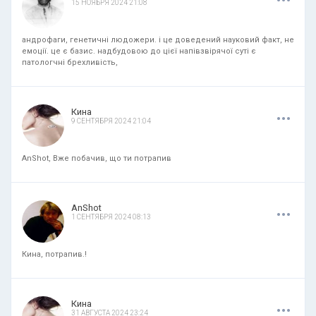
15 НОЯБРЯ 2024 21:08
андрофаги, генетичні людожери. і це доведений науковий факт, не
емоції. це є базис. надбудовою до цієї напівзвірячої суті є
патологчні брехливість,
.
.
.
Кина
9 СЕНТЯБРЯ 2024 21:04
AnShot, Вже побачив, що ти потрапив
.
.
.
AnShot
1 СЕНТЯБРЯ 2024 08:13
Кина, потрапив.!
.
.
.
Кина
31 АВГУСТА 2024 23:24