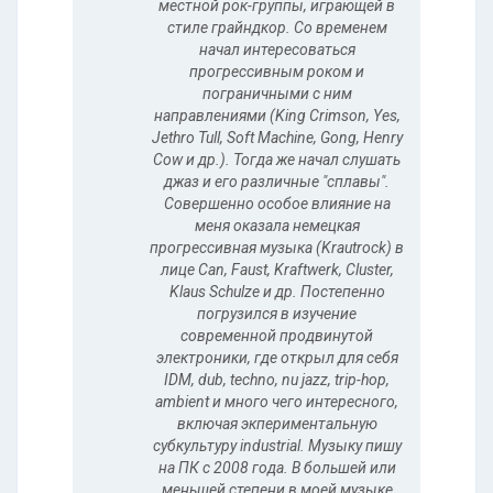
местной рок-группы, играющей в
стиле грайндкор. Со временем
начал интересоваться
прогрессивным роком и
пограничными с ним
направлениями (King Crimson, Yes,
Jethro Tull, Soft Machine, Gong, Henry
Cow и др.). Тогда же начал слушать
джаз и его различные "сплавы".
Совершенно особое влияние на
меня оказала немецкая
прогрессивная музыка (Krautrock) в
лице Can, Faust, Kraftwerk, Cluster,
Klaus Schulze и др. Постепенно
погрузился в изучение
современной продвинутой
электроники, где открыл для себя
IDM, dub, techno, nu jazz, trip-hop,
ambient и много чего интересного,
включая экпериментальную
субкультуру industrial. Музыку пишу
на ПК с 2008 года. В большей или
меньшей степени в моей музыке