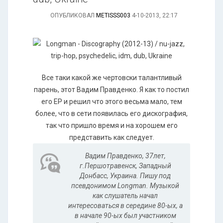
ОПУБЛИКОВАЛ
METISSS003
4-10-2013, 22:17
Вcе таки какой же чертовски талантливый
парень, этот Вадим Правденко. Я как то постил
его ЕР и решил что этого весьма мало, тем
более, что в сети появилась его дискография,
так что пришло время и на хорошем его
представить как следует.
Вадим Правденко, 37лет,
г.Першотравенск, Западный
Донбасс, Украина. Пишу под
псевдонимом Longman. Музыкой
как слушатель начал
интересоваться в середине 80-ых, а
в начале 90-ых был участником