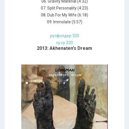
06. Gravity Material (4:32)
07. Split Personality (4:23)
08. Dub For My Wife (6:18)
09. Immolate (5:57)
русфолдер 320
су.су 320
2013: Akhenaten's Dream