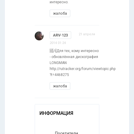
интересно.
жалоба
21 апреля
ARV-123
2014 01:24
[i][/i]Для тех, кому интересно
- обновлённая дискография
LONGMAN
http://rutracker.org/forum/viewtopic.php
?t=4468275
жалоба
ИНФОРМАЦИЯ
Посетители,