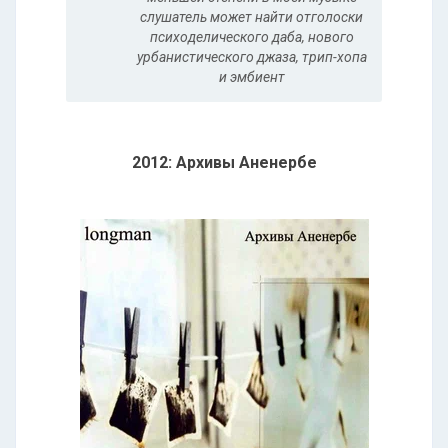
слушатель может найти отголоски
психоделического даба, нового
урбанистического джаза, трип-хопа
и эмбиент
2012: Архивы Аненербе