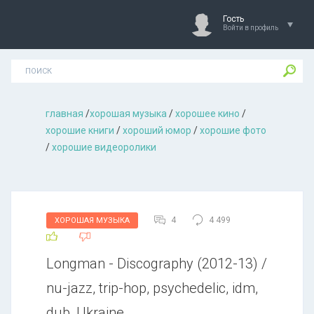
Гость
Войти в профиль
главная
/
хорошая музыкa
/
хорошее кино
/
хорошие книги
/
хороший юмор
/
хорошие фото
/
хорошие видеоролики
4
4 499
ХОРОШАЯ МУЗЫКА
Longman - Discography (2012-13) /
nu-jazz, trip-hop, psychedelic, idm,
dub, Ukraine