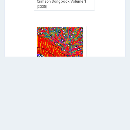
Crimson Songbook Volume 1
[2005]
Mushroom with Eddie Gale
"Joint Happening" (2007) /jazz