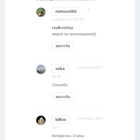
5
metisss003
октября 2013 00:06
realkotofey
,
мерси за просвещение))
жалоба
5 октября 2013
sebe
00:35
Спасибо.
жалоба
5 октября 2013
killtox
10:17
Интересно. Очень