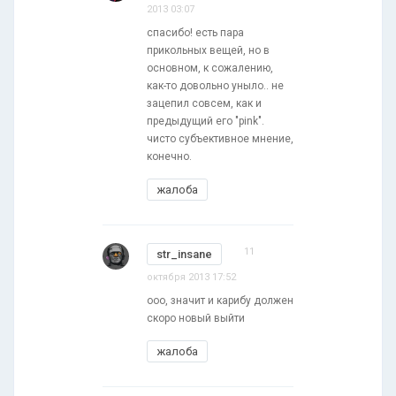
2013 03:07
спасибо! есть пара
прикольных вещей, но в
основном, к сожалению,
как-то довольно уныло.. не
зацепил совсем, как и
предыдущий его "pink".
чисто субъективное мнение,
конечно.
жалоба
11
str_insane
октября 2013 17:52
ооо, значит и карибу должен
скоро новый выйти
жалоба