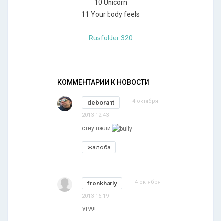
10 Unicorn
11 Your body feels
Rusfolder 320
КОММЕНТАРИИ К НОВОСТИ
4 октября
deborant
2013 12:43
стну пжлй
жалоба
4 октября
frenkharly
2013 16:19
УРА!!