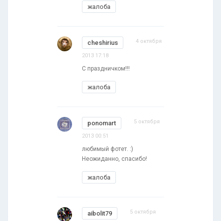
жалоба
4 октября
cheshirius
2013 17:18
C праздничком!!!
жалоба
5 октября
ponomart
2013 00:51
любимый фотет. :)
Неожиданно, спасибо!
жалоба
5 октября
aibolit79