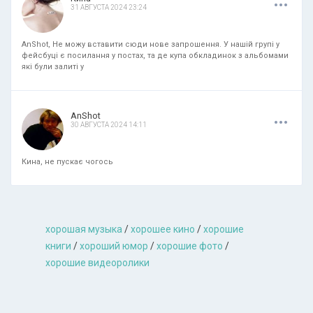
31 АВГУСТА 2024 23:24
AnShot, Не можу вставити сюди нове запрошення. У нашій групі у
фейсбуці є посилання у постах, та де купа обкладинок з альбомами
які були залиті у
.
.
.
AnShot
30 АВГУСТА 2024 14:11
Кина, не пускає чогось
хорошая музыкa
/
хорошее кино
/
хорошие
книги
/
хороший юмор
/
хорошие фото
/
хорошие видеоролики