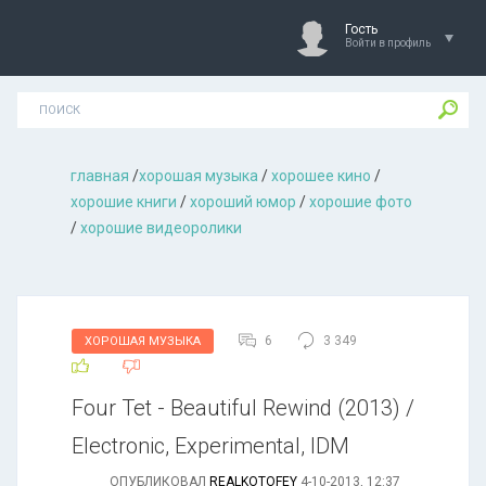
Гость
Войти в профиль
главная
/
хорошая музыкa
/
хорошее кино
/
хорошие книги
/
хороший юмор
/
хорошие фото
/
хорошие видеоролики
6
3 349
ХОРОШАЯ МУЗЫКА
Four Tet - Beautiful Rewind (2013) /
Electronic, Experimental, IDM
ОПУБЛИКОВАЛ
REALKOTOFEY
4-10-2013, 12:37