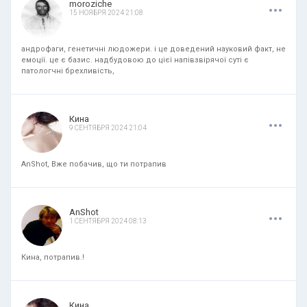
.
.
.
moroziche
15 НОЯБРЯ 2024 21:08
андрофаги, генетичні людожери. і це доведений науковий факт, не
емоції. це є базис. надбудовою до цієї напівзвірячої суті є
патологчні брехливість,
.
.
.
Кина
9 СЕНТЯБРЯ 2024 21:04
AnShot, Вже побачив, що ти потрапив
.
.
.
AnShot
1 СЕНТЯБРЯ 2024 08:13
Кина, потрапив.!
.
.
.
Кина