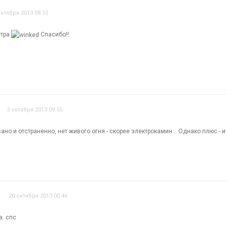
октября 2013 08:53
утра
Спасибо!!
3 октября 2013 09:55
но и отстраненно, нет живого огня - скорее электрокамин... Однако плюс - 
20 октября 2013 00:46
. спс