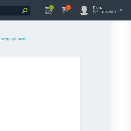
0
0
Гость
Войти в профиль
 видеоролики