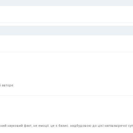
 авторе.
й науковий факт, не емоції. це є базис. надбудовою до цієї напівзвірячої суті