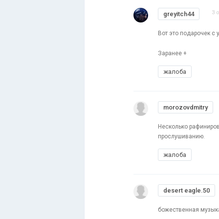
3 
greyitch44
Вот это подарочек с 
Заранее +
жалоба
morozovdmitry
Несколько рафинирова
прослушиванию.
жалоба
desert eagle.50
божественная музыка