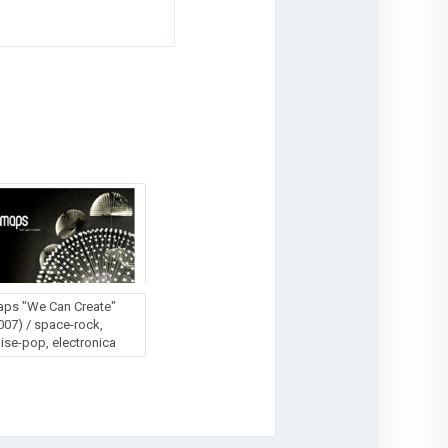
ps "We Can Create"
007) / space-rock,
ise-pop, electronica