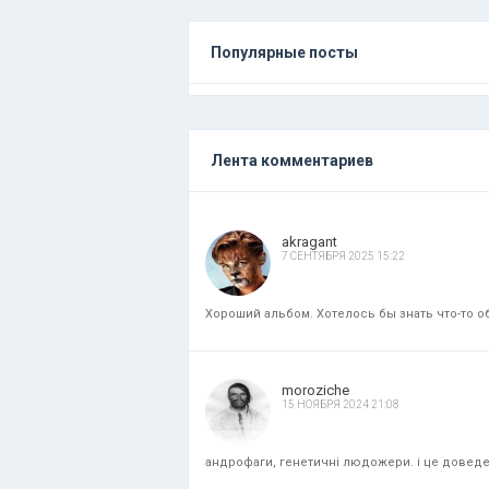
Популярные посты
Лента комментариев
akragant
7 СЕНТЯБРЯ 2025 15:22
Хороший альбом. Хотелось бы знать что-то об
moroziche
15 НОЯБРЯ 2024 21:08
андрофаги, генетичні людожери. і це доведени