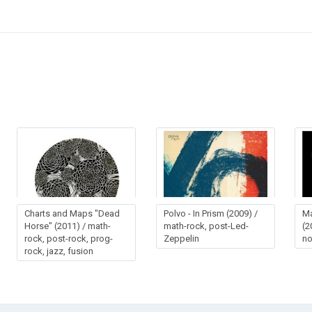
Charts and Maps "Dead
Polvo - In Prism (2009) /
Ma
Horse" (2011) / math-
math-rock, post-Led-
(2
rock, post-rock, prog-
Zeppelin
no
rock, jazz, fusion