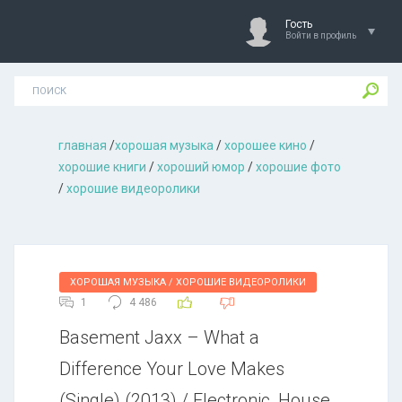
Гость
Войти в профиль
главная
/
хорошая музыкa
/
хорошее кино
/
хорошие книги
/
хороший юмор
/
хорошие фото
/
хорошие видеоролики
ХОРОШАЯ МУЗЫКА / ХОРОШИЕ ВИДЕОРОЛИКИ
1
4 486
Basement Jaxx – What a
Difference Your Love Makes
(Single) (2013) / Electronic, House,