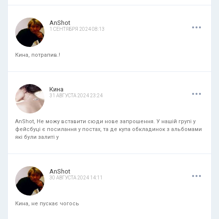
.
.
.
AnShot
1 СЕНТЯБРЯ 2024 08:13
Кина, потрапив.!
.
.
.
Кина
31 АВГУСТА 2024 23:24
AnShot, Не можу вставити сюди нове запрошення. У нашій групі у
фейсбуці є посилання у постах, та де купа обкладинок з альбомами
які були залиті у
.
.
.
AnShot
30 АВГУСТА 2024 14:11
Кина, не пускає чогось