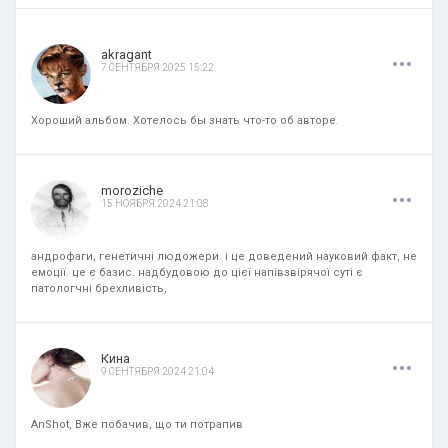
.
.
.
akragant
7 СЕНТЯБРЯ 2025 15:22
Хороший альбом. Хотелось бы знать что-то об авторе.
.
.
.
moroziche
15 НОЯБРЯ 2024 21:08
андрофаги, генетичні людожери. і це доведений науковий факт, не
емоції. це є базис. надбудовою до цієї напівзвірячої суті є
патологчні брехливість,
.
.
.
Кина
9 СЕНТЯБРЯ 2024 21:04
AnShot, Вже побачив, що ти потрапив