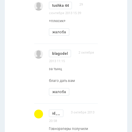
29
tushka 44
сентября 2013 15:39
+плюсик+
жалоба
2 октября
blagodel
2013 11:15
за тынц
благо дать вам
жалоба
3 октября 2013
id__
20:58
Говнорэперы получили