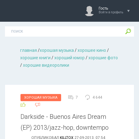
Гость
Войти в профиль
главная
/
хорошая музыкa
/
хорошее кино
/
хорошие книги
/
хороший юмор
/
хорошие фото
/
хорошие видеоролики
7
4 644
ХОРОШАЯ МУЗЫКА
Darkside - Buenos Aires Dream
(EP) 2013/jazz-hop, downtempo
ОПУБЛИКОВАЛ
KILLTOX
27-09-2013, 07:54