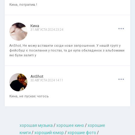
Кина, потрапив.!
.
.
.
Кина
31 АВГУСТА 2024 23:24
AnShot, Не можу вставити сюди нове запрошення. У нашій групі у
фейсбуці є посилання у постах, та де купа обкладинок з альбомами
які були залиті у
.
.
.
AnShot
30 АВГУСТА 2024 14:11
Кина, не пускає чогось
хорошая музыкa
/
хорошее кино
/
хорошие
книги
/
хороший юмор
/
хорошие фото
/