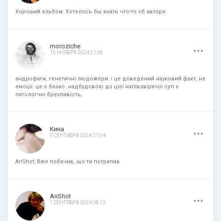
Хороший альбом. Хотелось бы знать что-то об авторе.
.
.
.
moroziche
15 НОЯБРЯ 2024 21:08
андрофаги, генетичні людожери. і це доведений науковий факт, не
емоції. це є базис. надбудовою до цієї напівзвірячої суті є
патологчні брехливість,
.
.
.
Кина
9 СЕНТЯБРЯ 2024 21:04
AnShot, Вже побачив, що ти потрапив
.
.
.
AnShot
1 СЕНТЯБРЯ 2024 08:13