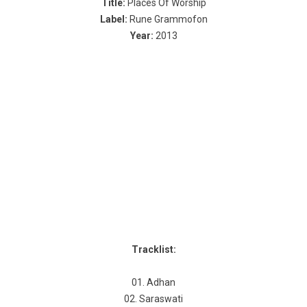
Title:
Places Of Worship
Label:
Rune Grammofon
Year:
2013
Tracklist:
01. Adhan
02. Saraswati