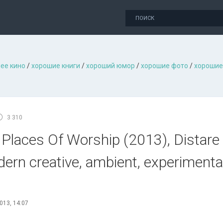
ее кино
/
хорошие книги
/
хороший юмор
/
хорошие фото
/
хорошие
3 310
Places Of Worship (2013), Distare S
odern creative, ambient, experimen
013, 14:07