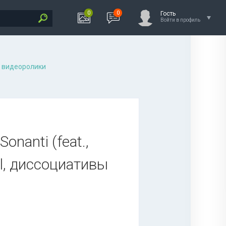
0
0
Гость
Войти в профиль
 видеоролики
onanti (feat.,
tal, диссоциативы