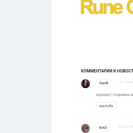
КОММЕНТАРИИ К НОВОС
20 сентя
Garik
карошие ) подливка 
жалоба
20 сентяб
liv63