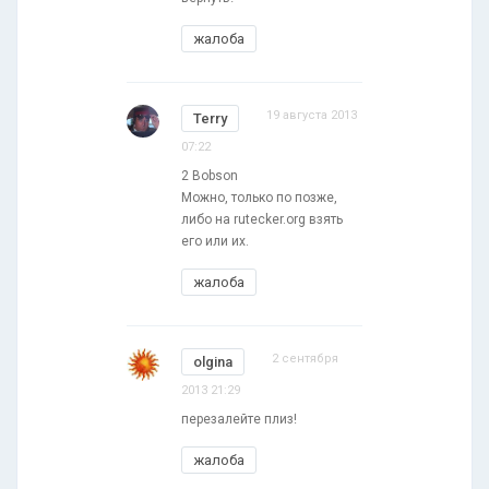
жалоба
19 августа 2013
Terry
07:22
2 Bobson
Можно, только по позже,
либо на rutecker.org взять
его или их.
жалоба
2 сентября
olgina
2013 21:29
перезалейте плиз!
жалоба