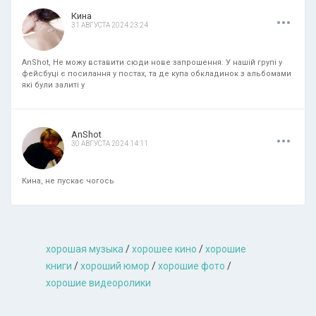
.
.
.
Кина
31 АВГУСТА 2024 23:24
AnShot, Не можу вставити сюди нове запрошення. У нашій групі у
фейсбуці є посилання у постах, та де купа обкладинок з альбомами
які були залиті у
.
.
.
AnShot
30 АВГУСТА 2024 14:11
Кина, не пускає чогось
хорошая музыкa
/
хорошее кино
/
хорошие
книги
/
хороший юмор
/
хорошие фото
/
хорошие видеоролики