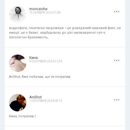
.
.
.
moroziche
15 НОЯБРЯ 2024 21:08
андрофаги, генетичні людожери. і це доведений науковий факт, не
емоції. це є базис. надбудовою до цієї напівзвірячої суті є
патологчні брехливість,
.
.
.
Кина
9 СЕНТЯБРЯ 2024 21:04
AnShot, Вже побачив, що ти потрапив
.
.
.
AnShot
1 СЕНТЯБРЯ 2024 08:13
Кина, потрапив.!