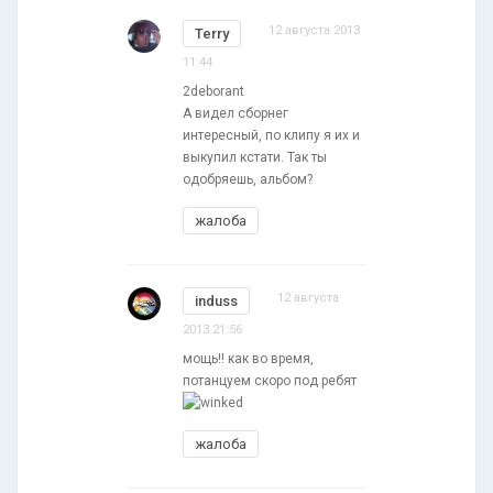
12 августа 2013
Terry
11:44
2deborant
А видел сборнег
интересный, по клипу я их и
выкупил кстати. Так ты
одобряешь, альбом?
жалоба
12 августа
induss
2013 21:56
мощь!! как во время,
потанцуем скоро под ребят
жалоба