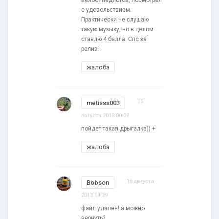
велосипедистов, посмотрел
с удовольствием.
Практически не слушаю
такую музыку, но в целом
ставлю 4 балла. Спс за
релиз!
жалоба
15
metisss003
августа 2013 00:02
пойдет такая дрыгалка)) +
жалоба
16 августа
Bobson
2013 14:39
файл удален! а можно
вернуть?