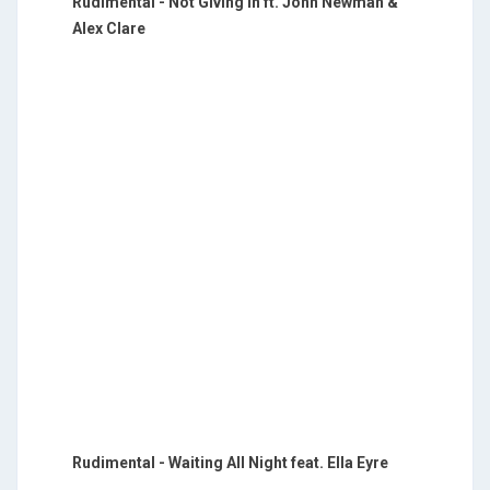
Rudimental - Not Giving In ft. John Newman &
Alex Clare
Rudimental - Waiting All Night feat. Ella Eyre