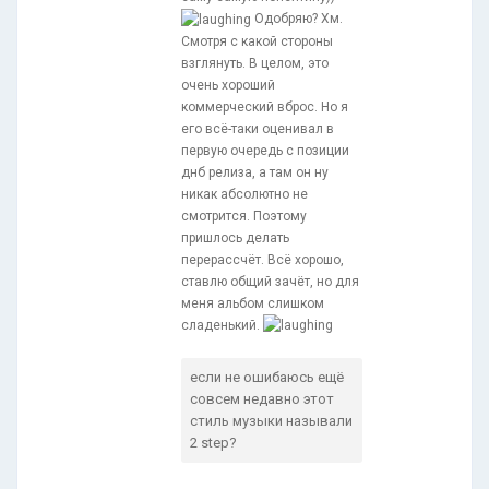
Одобряю? Хм.
Смотря с какой стороны
взглянуть. В целом, это
очень хороший
коммерческий вброс. Но я
его всё-таки оценивал в
первую очередь с позиции
днб релиза, а там он ну
никак абсолютно не
смотрится. Поэтому
пришлось делать
перерассчёт. Всё хорошо,
ставлю общий зачёт, но для
меня альбом слишком
сладенький.
если не ошибаюсь ещё
совсем недавно этот
стиль музыки называли
2 step?