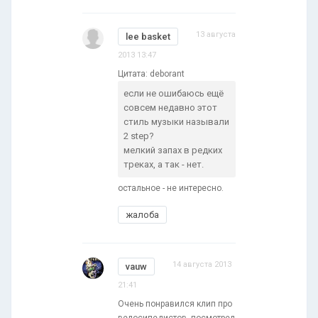
13 августа
lee basket
2013 13:47
Цитата: deborant
если не ошибаюсь ещё
совсем недавно этот
стиль музыки называли
2 step?
мелкий запах в редких
треках, а так - нет.
остальное - не интересно.
жалоба
14 августа 2013
vauw
21:41
Очень понравился клип про