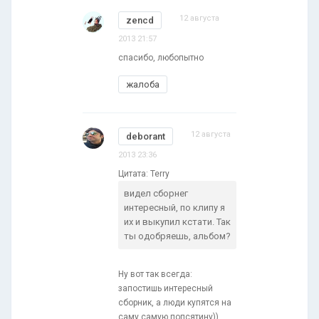
12 августа
zencd
2013 21:57
спасибо, любопытно
жалоба
12 августа
deborant
2013 23:36
Цитата: Terry
видел сборнег
интересный, по клипу я
их и выкупил кстати. Так
ты одобряешь, альбом?
Ну вот так всегда:
запостишь интересный
сборник, а люди купятся на
саму самую попсятину))