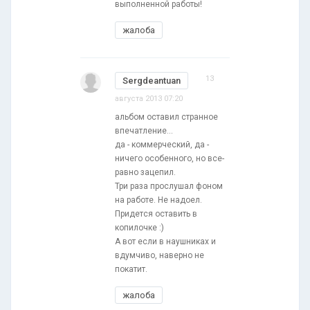
выполненной работы!
жалоба
13
Sergdeantuan
августа 2013 07:20
альбом оставил странное
впечатление...
да - коммерческий, да -
ничего особенного, но все-
равно зацепил.
Три раза прослушал фоном
на работе. Не надоел.
Придется оставить в
копилочке :)
А вот если в наушниках и
вдумчиво, наверно не
покатит.
жалоба