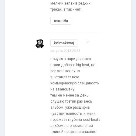
мелкий запах в редких
треках, а так - нет.
жалоба
12
kolmakovaj
августа 2013 23:55
почуял в паре дорожек
нотки доброго big beat, но
pop-soul конечно
выставляет всю
коммерческую слащавость
на авансцену.
тем не менее за день
слушаю третий раз весь
альбом, уже расширив
чувствительность, и меня
поражает глубина soul-beats
альбома в определении
единой профессионально