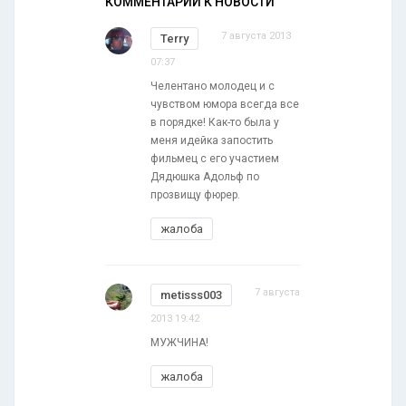
КОММЕНТАРИИ К НОВОСТИ
7 августа 2013
Terry
07:37
Челентано молодец и с
чувством юмора всегда все
в порядке! Как-то была у
меня идейка запостить
фильмец с его участием
Дядюшка Адольф по
прозвищу фюрер.
жалоба
7 августа
metisss003
2013 19:42
МУЖЧИНА!
жалоба