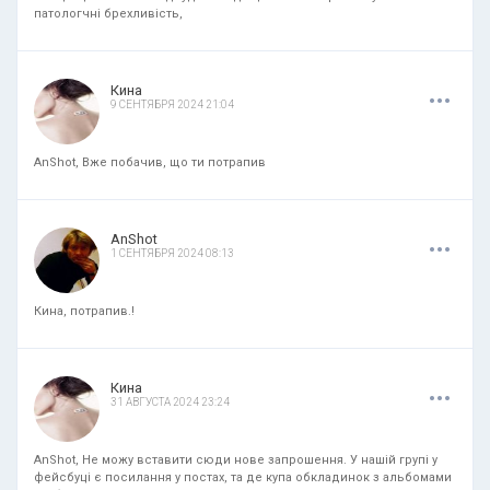
патологчні брехливість,
.
.
.
Кина
9 СЕНТЯБРЯ 2024 21:04
AnShot, Вже побачив, що ти потрапив
.
.
.
AnShot
1 СЕНТЯБРЯ 2024 08:13
Кина, потрапив.!
.
.
.
Кина
31 АВГУСТА 2024 23:24
AnShot, Не можу вставити сюди нове запрошення. У нашій групі у
фейсбуці є посилання у постах, та де купа обкладинок з альбомами