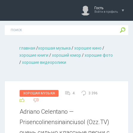
Гость
Войти в профиль
главная
/
хорошая музыкa
/
хорошее кино
/
хорошие книги
/
хороший юмор
/
хорошие фото
/
хорошие видеоролики
4
3 396
ХОРОШАЯ МУЗЫКА
Adriano Celentano —
Prisencolinensinainciusol (Ozz.TV)
очень сильно классные песни с