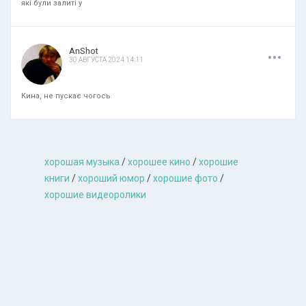
які були залиті у
.
.
.
AnShot
30 АВГУСТА 2024 14:11
Кина, не пускає чогось
хорошая музыкa
/
хорошее кино
/
хорошие
книги
/
хороший юмор
/
хорошие фото
/
хорошие видеоролики