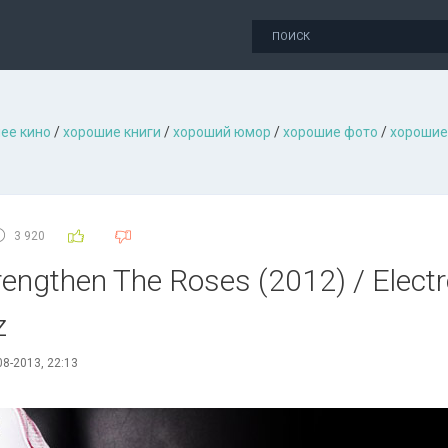
ее кино
/
хорошие книги
/
хороший юмор
/
хорошие фото
/
хорошие
3 920
engthen The Roses (2012) / Electro
z
08-2013, 22:13