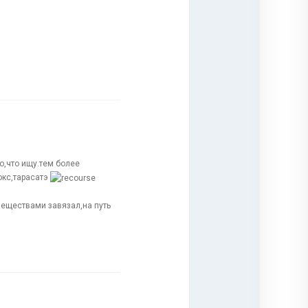
о,что ищу.тем более
окс,тарасатэ
веществами завязал,на путь