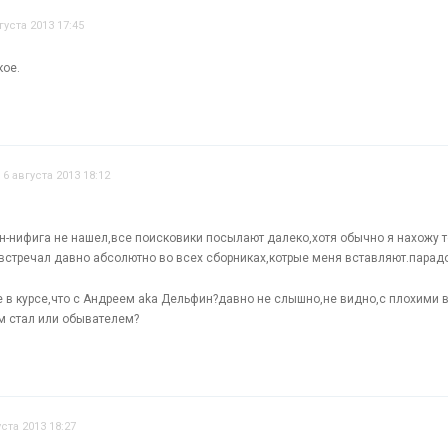
густа 2013 17:45
кое.
6 августа 2013 18:12
ен-нифига не нашел,все поисковики посылают далеко,хотя обычно я нахожу т
 встречал давно абсолютно во всех сборниках,котрые меня вставляют.парад
е в курсе,что с Андреем aka Дельфин?давно не слышно,не видно,с плохими 
м стал или обывателем?
уста 2013 18:27