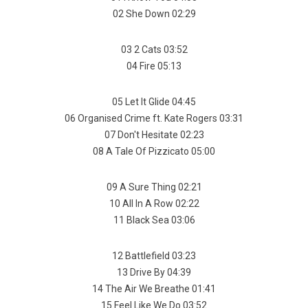
02 She Down 02:29
03 2 Cats 03:52
04 Fire 05:13
05 Let It Glide 04:45
06 Organised Crime ft. Kate Rogers 03:31
07 Don't Hesitate 02:23
08 A Tale Of Pizzicato 05:00
09 A Sure Thing 02:21
10 All In A Row 02:22
11 Black Sea 03:06
12 Battlefield 03:23
13 Drive By 04:39
14 The Air We Breathe 01:41
15 Feel Like We Do 03:52