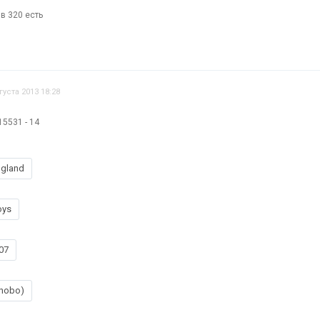
 в 320 есть
густа 2013 18:28
515531 - 14
ngland
oys
07
onobo)