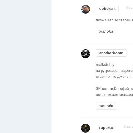
6 ав
deborant
позже залью старень
жалоба
anotherboom
realkotofey
на рутрекере я зарег
странно,что Джона я
ЗЫ.кстати,Котофей,н
встал..может монахо
жалоба
6 авг
гаражо