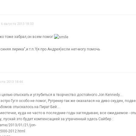
6 августа 2013 18:33
ажо тоже забрал,он всем помог
 "синяя лирика",и т.п.?(я про Андрея)если нет-могу помочь
уста 2013 18:44
 целью отыскать и углубиться в творчество достойного Jon Kennedy...
аэстро Гугл особо не помог, Рутрекер так же оказалася на диво скуден, подв
бомов отыскалось на Пират Бей...
 местечке, куда не часто в последние годы заглядываю, все ожидаемое - от
у, пускай это будет компенсацией за утраченный здесь Сайбер :
name/2013/01/21/jon-
2000-2012.html