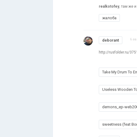
realkotofey
, там же и
жалоба
6 ав
deborant
http://rusfolder.ru/37
Take My Drum To E
Useless Wooden T
demons_ep-web20
sweetness (feat B