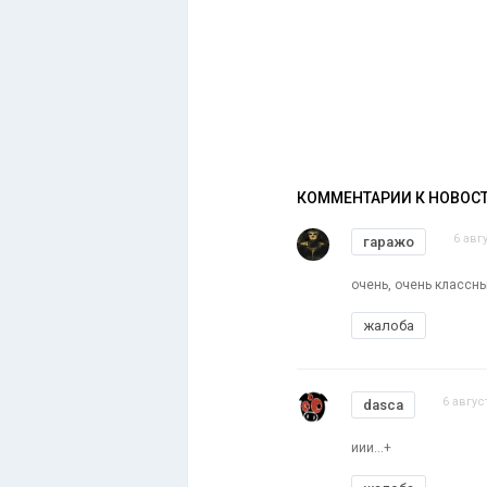
КОММЕНТАРИИ К НОВОС
6 авг
гаражо
очень, очень классны
жалоба
6 авгус
dasca
иии...+