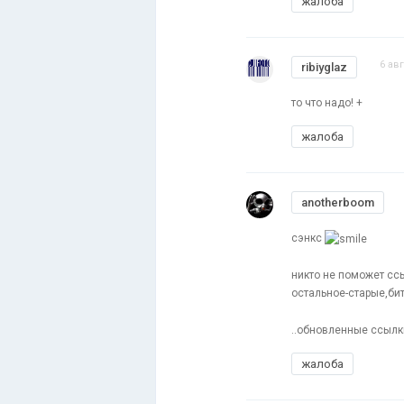
жалоба
6 авг
ribiyglaz
то что надо! +
жалоба
anotherboom
сэнкс
никто не поможет ссы
остальное-старые,би
..обновленные ссылк
жалоба