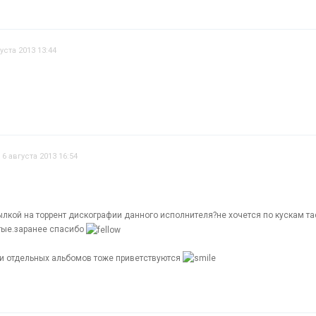
уста 2013 13:44
6 августа 2013 16:54
лкой на торрент дискографии данного исполнителя?не хочется по кускам тас
тые.заранее спасибо
и отдельных альбомов тоже приветствуются