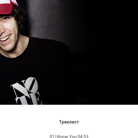
Треклист
01 I Know You 04:53