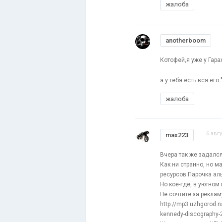
жалоба
anotherboom
Котофей,я уже у Гар
а у тебя есть вся его
жалоба
6 авг
max223
Вчера так же задался
Как ни странно, но м
ресурсов.Парочка аль
Но кое-где, в уютном
Не сочтите за реклам
http://mp3.uzhgorod.
kennedy-discography-