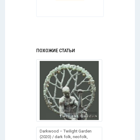
ПОХОЖИЕ СТАТЬИ
Dаrkwооd – Тwilіght Gаrdеn
(2020) / dark folk, neofolk,