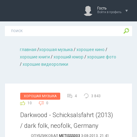
Гость
Войти в профиль
главная
/
хорошая музыкa
/
хорошее кино
/
хорошие книги
/
хороший юмор
/
хорошие фото
/
хорошие видеоролики
4
3 843
ХОРОШАЯ МУЗЫКА
10
0
Darkwood - Schicksalsfahrt (2013)
/ dark folk, neofolk, Germany
ОПУБЛИКОВАЛ
METISSS003
3-08-2013, 21:41