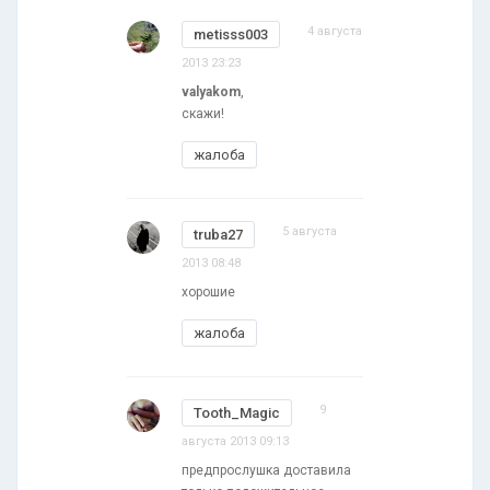
4 августа
metisss003
2013 23:23
valyakom
,
скажи!
жалоба
5 августа
truba27
2013 08:48
хорошие
жалоба
9
Tooth_Magic
августа 2013 09:13
предпрослушка доставила