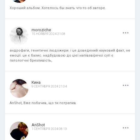
Хороший альбом. Хотелось бы знать что-то об авторе.
.
.
.
moroziche
15 НОЯБРЯ 2024 21:08
андрофаги, генетичні людожери. і це доведений науковий факт, не
емоції. це є базис. надбудовою до цієї напівзвірячої суті є
патологчні брехливість,
.
.
.
Кина
9 СЕНТЯБРЯ 2024 21:04
AnShot, Вже побачив, що ти потрапив
.
.
.
AnShot
1 СЕНТЯБРЯ 2024 08:13