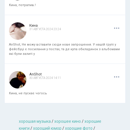
Кина, потрапив.!
.
.
.
Кина
31 АВГУСТА 2024 23:24
AnShot, Не можу вставити сюди нове запрошення. У нашій групі у
фейсбуці є посилання у постах, та де купа обкладинок з альбомами
які були залиті у
.
.
.
AnShot
30 АВГУСТА 2024 14:11
Кина, не пускає чогось
хорошая музыкa
/
хорошее кино
/
хорошие
книги
/
хороший юмор
/
хорошие фото
/