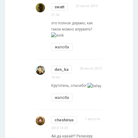
22 июля 2013
swatt
21:36
это полное дерьмо, как
такое можно апрувить?
жалоба
28 июля 2013
den_ka
18:43
Крутотень, спасибо!
жалоба
1 августа
cheshirius
2013 14:25
Ай-да кавай!!! Релизёру