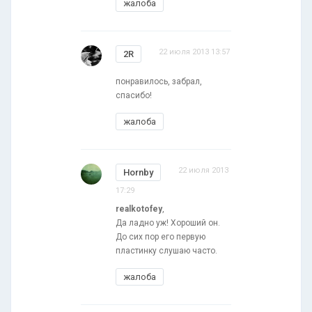
жалоба
22 июля 2013 13:57
2R
понравилось, забрал,
спасибо!
жалоба
22 июля 2013
Hornby
17:29
realkotofey
,
Да ладно уж! Хороший он.
До сих пор его первую
пластинку слушаю часто.
жалоба