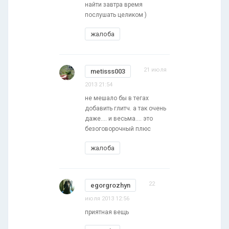
найти завтра время
послушать целиком )
жалоба
21 июля
metisss003
2013 21:54
не мешало бы в тегах
добавить глитч. а так очень
даже.... и весьма.... это
безоговорочный плюс
жалоба
22
egorgrozhyn
июля 2013 12:56
приятная вещь