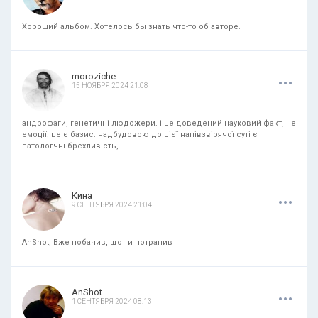
Хороший альбом. Хотелось бы знать что-то об авторе.
.
.
.
moroziche
15 НОЯБРЯ 2024 21:08
андрофаги, генетичні людожери. і це доведений науковий факт, не
емоції. це є базис. надбудовою до цієї напівзвірячої суті є
патологчні брехливість,
.
.
.
Кина
9 СЕНТЯБРЯ 2024 21:04
AnShot, Вже побачив, що ти потрапив
.
.
.
AnShot
1 СЕНТЯБРЯ 2024 08:13