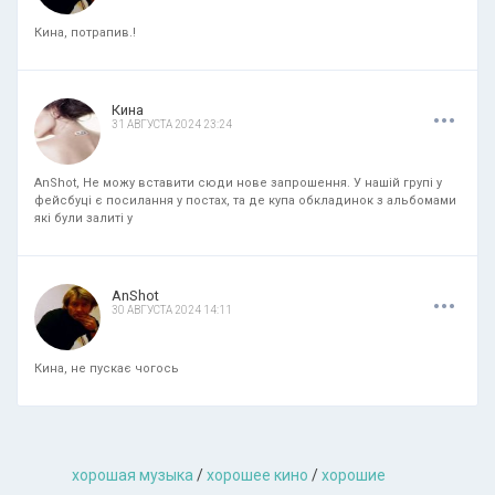
Кина, потрапив.!
.
.
.
Кина
31 АВГУСТА 2024 23:24
AnShot, Не можу вставити сюди нове запрошення. У нашій групі у
фейсбуці є посилання у постах, та де купа обкладинок з альбомами
які були залиті у
.
.
.
AnShot
30 АВГУСТА 2024 14:11
Кина, не пускає чогось
хорошая музыкa
/
хорошее кино
/
хорошие