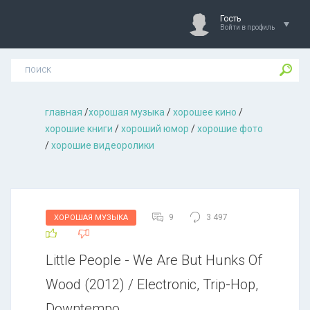
Гость
Войти в профиль
главная
/
хорошая музыкa
/
хорошее кино
/
хорошие книги
/
хороший юмор
/
хорошие фото
/
хорошие видеоролики
9
3 497
ХОРОШАЯ МУЗЫКА
Little People - We Are But Hunks Of
Wood (2012) / Electronic, Trip-Hop,
Downtempo