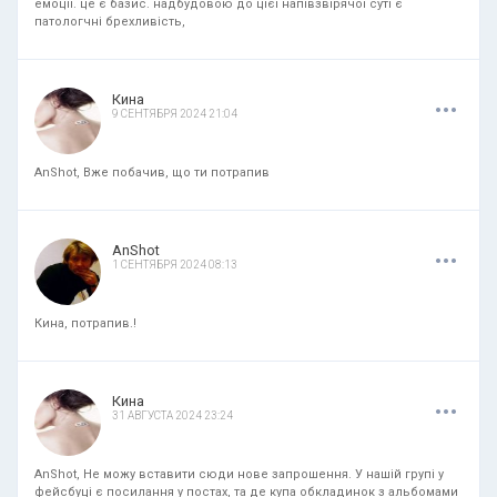
емоції. це є базис. надбудовою до цієї напівзвірячої суті є
патологчні брехливість,
.
.
.
Кина
9 СЕНТЯБРЯ 2024 21:04
AnShot, Вже побачив, що ти потрапив
.
.
.
AnShot
1 СЕНТЯБРЯ 2024 08:13
Кина, потрапив.!
.
.
.
Кина
31 АВГУСТА 2024 23:24
AnShot, Не можу вставити сюди нове запрошення. У нашій групі у
фейсбуці є посилання у постах, та де купа обкладинок з альбомами