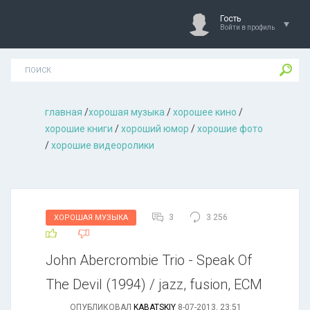
Гость
Войти в профиль
главная
/
хорошая музыкa
/
хорошее кино
/
хорошие книги
/
хороший юмор
/
хорошие фото
/
хорошие видеоролики
3
3 256
ХОРОШАЯ МУЗЫКА
John Abercrombie Trio - Speak Of
The Devil (1994) / jazz, fusion, ECM
ОПУБЛИКОВАЛ
KABATSKIY
8-07-2013, 23:51