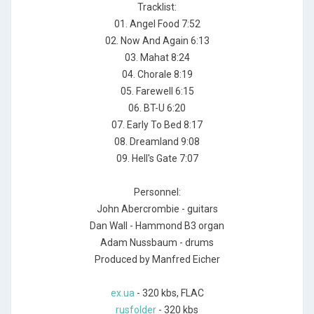
Tracklist:
01. Angel Food 7:52
02. Now And Again 6:13
03. Mahat 8:24
04. Chorale 8:19
05. Farewell 6:15
06. BT-U 6:20
07. Early To Bed 8:17
08. Dreamland 9:08
09. Hell's Gate 7:07
Personnel:
John Abercrombie - guitars
Dan Wall - Hammond B3 organ
Adam Nussbaum - drums
Produced by Manfred Eicher
ex.ua
- 320 kbs, FLAC
rusfolder
- 320 kbs