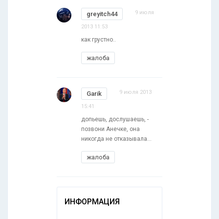
9 июля
greyitch44
2013 11:53
как грустно..
жалоба
9 июля 2013
Garik
15:41
допьешь, дослушаешь, -
позвони Анечке, она
никогда не отказывала...
жалоба
ИНФОРМАЦИЯ