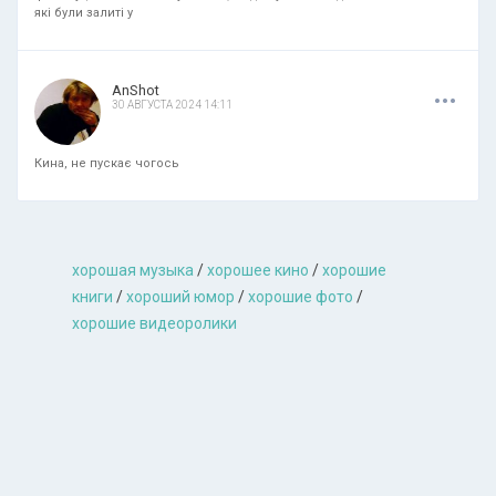
які були залиті у
.
.
.
AnShot
30 АВГУСТА 2024 14:11
Кина, не пускає чогось
хорошая музыкa
/
хорошее кино
/
хорошие
книги
/
хороший юмор
/
хорошие фото
/
хорошие видеоролики