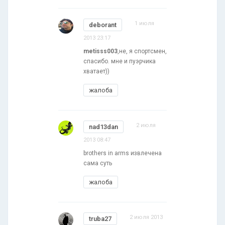
1 июля
deborant
2013 23:17
metisss003
,не, я спортсмен,
спасибо. мне и пуэрчика
хватает))
жалоба
2 июля
nad13dan
2013 08:47
brothers in arms извлечена
сама суть
жалоба
2 июля 2013
truba27