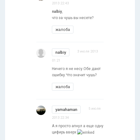
2013 22:43
nalbiy
,
что за чушь вы несете?
жалоба
3 июля 2013
nalbiy
01:21
Ничего я не несу.Обе дают
ошибку.Что значит чушь?
жалоба
5 июля
yamahaman
2013 22:34
А я просто апнул а еще одну
цифирь вверх