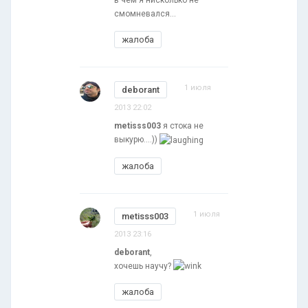
смомневался...
жалоба
1 июля
deborant
2013 22:02
metisss003
я стока не
выкурю....))
жалоба
1 июля
metisss003
2013 23:16
deborant
,
хочешь научу?
жалоба