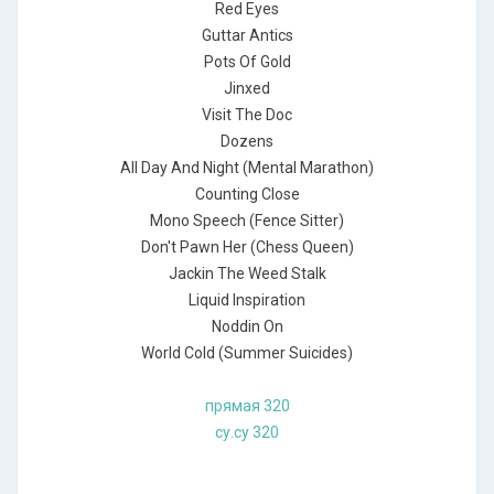
Red Eyes
Guttar Antics
Pots Of Gold
Jinxed
Visit The Doc
Dozens
All Day And Night (Mental Marathon)
Counting Close
Mono Speech (Fence Sitter)
Don't Pawn Her (Chess Queen)
Jackin The Weed Stalk
Liquid Inspiration
Noddin On
World Cold (Summer Suicides)
прямая 320
су.су 320