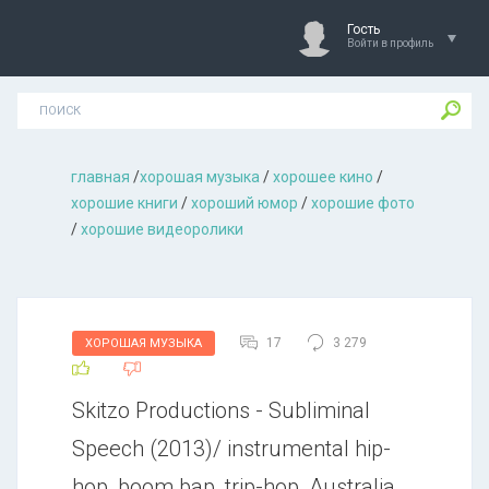
Гость
Войти в профиль
главная
/
хорошая музыкa
/
хорошее кино
/
хорошие книги
/
хороший юмор
/
хорошие фото
/
хорошие видеоролики
17
3 279
ХОРОШАЯ МУЗЫКА
Skitzo Productions - Subliminal
Speech (2013)/ instrumental hip-
hop, boom bap, trip-hop, Australia