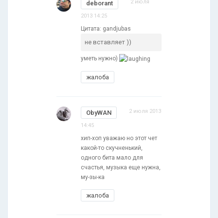
2 июля
deborant
2013 14:25
Цитата: gandjubas
не вставляет ))
уметь нужно)
жалоба
2 июля 2013
ObyWAN
14:45
хип-хоп уважаю но этот чет
какой-то скучненький,
одного бита мало для
счастья, музыка еще нужна,
му-зы-ка
жалоба