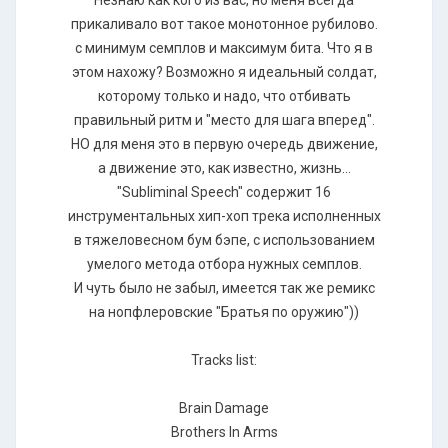
Незнаю как кого из вас, но меня всегда
прикаливало вот такое монотонное рубилово.
с минимум семплов и максимум бита. Что я в
этом нахожу? Возможно я идеальный солдат,
которому только и надо, что отбивать
правильный ритм и "место для шага вперед".
НО для меня это в первую очередь движение,
а движение это, как известно, жизнь...
"Subliminal Speech" содержит 16
инструментальных хип-хоп трека исполненных
в тяжеловесном бум бэпе, с использованием
умелого метода отбора нужных семплов.
И чуть было не забыл, имеется так же ремикс
на нопфлеровские "Братья по оружию"))
Tracks list:
Brain Damage
Brothers In Arms