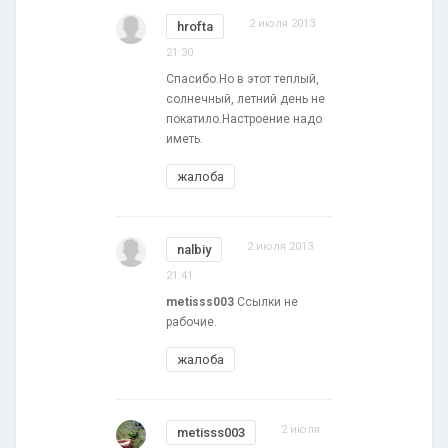
2 июля 2013
hrofta
21:30
Спасибо.Но в этот теплый,
солнечный, летний день не
покатило.Настроение надо
иметь.
жалоба
2 июля 2013
nalbiy
21:41
metisss003
Ссылки не
рабочие.
жалоба
2 июля
metisss003