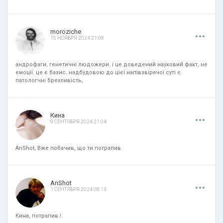
.
.
.
moroziche
15 НОЯБРЯ 2024 21:08
андрофаги, генетичні людожери. і це доведений науковий факт, не
емоції. це є базис. надбудовою до цієї напівзвірячої суті є
патологчні брехливість,
.
.
.
Кина
9 СЕНТЯБРЯ 2024 21:04
AnShot, Вже побачив, що ти потрапив
.
.
.
AnShot
1 СЕНТЯБРЯ 2024 08:13
Кина, потрапив.!