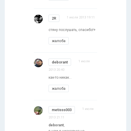
1 июля 2013 19:11
2R
стяну послушать, спасибо!+
жалоба
1 июля
deborant
2013 20:40
как-то никак...
жалоба
1 июля
metisss003
2013 21:11
deborant
,
в чем я нисколько не