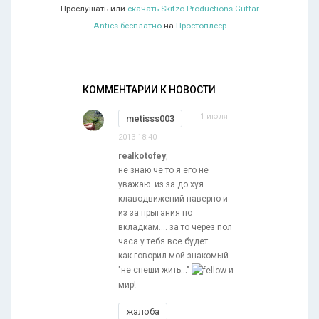
Прослушать или
скачать Skitzo Productions Guttar
Antics бесплатно
на
Простоплеер
КОММЕНТАРИИ К НОВОСТИ
1 июля
metisss003
2013 18:40
realkotofey
,
не знаю че то я его не
уважаю. из за до хуя
клаводвижений наверно и
из за прыгания по
вкладкам.... за то через пол
часа у тебя все будет
как говорил мой знакомый
"не спеши жить..."
и
мир!
жалоба