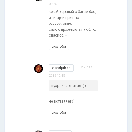
09:45
кокой хороший с битом бас,
и гитарки приятно
развесистые.
сало с прорезью, ай люблю.
спасибо, +
жалоба
2 июля
gandjubas
2013 13:45
пуэрчика хватает))
не вставляет ))
жалоба