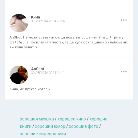
.
.
.
Кина
31 АВГУСТА 2024 23:24
AnShot, Не можу вставити сюди нове запрошення. У нашій групі у
фейсбуці є посилання у постах, та де купа обкладинок з альбомами
які були залиті у
.
.
.
AnShot
30 АВГУСТА 2024 14:11
Кина, не пускає чогось
хорошая музыкa
/
хорошее кино
/
хорошие
книги
/
хороший юмор
/
хорошие фото
/
хорошие видеоролики