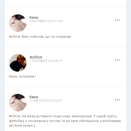
.
.
.
Кина
9 СЕНТЯБРЯ 2024 21:04
AnShot, Вже побачив, що ти потрапив
.
.
.
AnShot
1 СЕНТЯБРЯ 2024 08:13
Кина, потрапив.!
.
.
.
Кина
31 АВГУСТА 2024 23:24
AnShot, Не можу вставити сюди нове запрошення. У нашій групі у
фейсбуці є посилання у постах, та де купа обкладинок з альбомами
які були залиті у