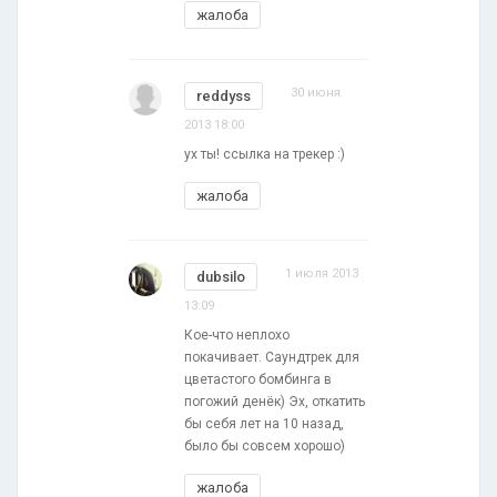
жалоба
30 июня
reddyss
2013 18:00
ух ты! ссылка на трекер :)
жалоба
1 июля 2013
dubsilo
13:09
Кое-что неплохо
покачивает. Саундтрек для
цветастого бомбинга в
погожий денёк) Эх, откатить
бы себя лет на 10 назад,
было бы совсем хорошо)
жалоба