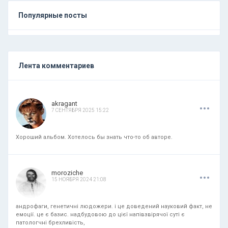
Популярные посты
Лента комментариев
.
.
.
akragant
7 СЕНТЯБРЯ 2025 15:22
Хороший альбом. Хотелось бы знать что-то об авторе.
.
.
.
moroziche
15 НОЯБРЯ 2024 21:08
андрофаги, генетичні людожери. і це доведений науковий факт, не
емоції. це є базис. надбудовою до цієї напівзвірячої суті є
патологчні брехливість,