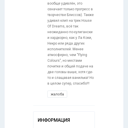
вообще удивлён, это
означает только прогресс в
творчестве Блиссов). Также
удивил клип на трек House
Of Dreams, всё так
неожиданно по-хулигански
и хардкорно, как у Ла Коки,
Некро или ряда других
исполнителей. Менее
атмосферно, чем "Flying
Colours", но местами
почитке и общей подаче на
две головы выше, хотя где-
то и слащавая ванилька! Но
в целом супер, спасибо!!!
жалоба
ИНФОРМАЦИЯ