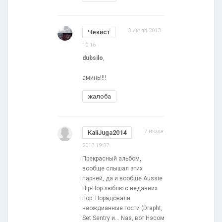
3 июля 2013
Чекист
10:16
dubsilo
,
аминь!!!!
жалоба
7 июля
KaliJuga2014
2013 19:37
Прекрасный альбом,
вообще слышал этих
парней, да и вообще Aussie
Hip-Hop люблю с недавних
пор. Порадовали
неождианные гости (Drapht,
Set Sentry и... Nas, вот Нэсом