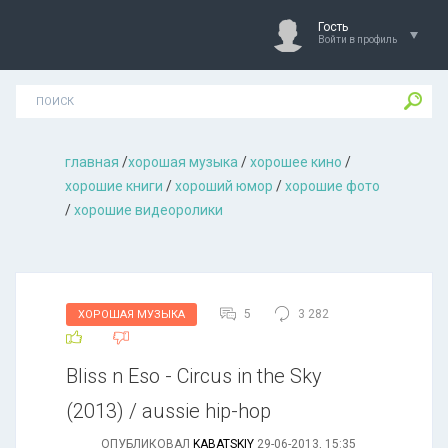
Гость
Войти в профиль
главная
/
хорошая музыкa
/
хорошее кино
/
хорошие книги
/
хороший юмор
/
хорошие фото
/
хорошие видеоролики
5
3 282
ХОРОШАЯ МУЗЫКА
Bliss n Eso - Circus in the Sky
(2013) / aussie hip-hop
ОПУБЛИКОВАЛ
KABATSKIY
29-06-2013, 15:35