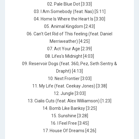
02. Pale Blue Dot [3:33]
03. I Am Somebody (feat. Nas) [5:11]
04. Home Is Where the Heart Is [3:30]
05. Animal Kingdom [2:43]
06. Can't Get Rid of This feeling (feat. Daniel
Merriweather) [4:25]
07. Act Your Age [2:39]
08. Lifes's Midnight [4:03]
09. Reservoir Dogs (feat. 360, Pez, Seth Sentry &
Drapht) [4:13]
10. Next Frontier [3:03]
11. My Life (feat. Ceekay Jones) [3:38]
12. Jungle [3:03]
13. Cialis Cuts (feat. Alex Williamson) [1:23]
14. Bomb Like Banksy [3:25]
15. Sunshine [3:28]
16. I Feel Free [3:45]
17. House Of Dreams [4:26]