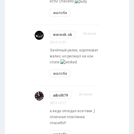
есть! Спасибо
жалоба
26 июня
weresk.ok
2013 12:07
Зачётный релиз, коротковат
жалко, но рискнул на нон
стопе
жалоба
26 июня
aibolit79
2013 13:17
а ведь опоздал все-таки ,)
отличная пластинка.
спасибо!!