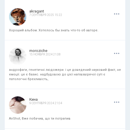
.
.
.
akragant
7 СЕНТЯБРЯ 2025 15:22
Хороший альбом. Хотелось бы знать что-то об авторе.
.
.
.
moroziche
15 НОЯБРЯ 2024 21:08
андрофаги, генетичні людожери. і це доведений науковий факт, не
емоції. це є базис. надбудовою до цієї напівзвірячої суті є
патологчні брехливість,
.
.
.
Кина
9 СЕНТЯБРЯ 2024 21:04
AnShot, Вже побачив, що ти потрапив