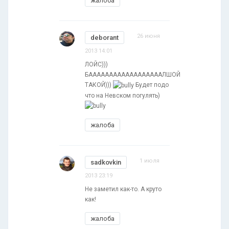
жалоба
26 июня
deborant
2013 14:01
ЛОЙС)))
БААААААААААААААААААЛШОЙ
ТАКОЙ)))
Будет подо
что на Невском погулять)
жалоба
1 июля
sadkovkin
2013 23:19
Не заметил как-то. А круто
как!
жалоба