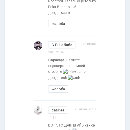
Rochford. Теперь ещё только
Polar Bear новый
дождаться!))
жалоба
25 июня
С.В.Небаба
2013 21:16
CopacapaII
, Хотите
опровержения с моей
стороны
, а не
дождётесЬ
жалоба
26 июня 2013
dascaa
11:31
ВОТ ЭТО ДА!!! ДРАЙВ как он