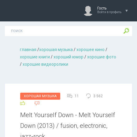
Гость
Войти в профиль
главная
/
хорошая музыкa
/
хорошее кино
/
хорошие книги
/
хороший юмор
/
хорошие фото
/
хорошие видеоролики
11
3 562
ХОРОШАЯ МУЗЫКА
Melt Yourself Down - Melt Yourself
Down (2013) / fusion, electronic,
jazz-rock