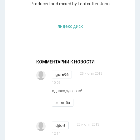
Produced and mixed by Leafcutter John
яндекс диск
КОММЕНТАРИИ К НОВОСТИ
25 июня 2013
gorn96
10:06
однако,здорово!
жалоба
25 июня 2013
djtort
12:14