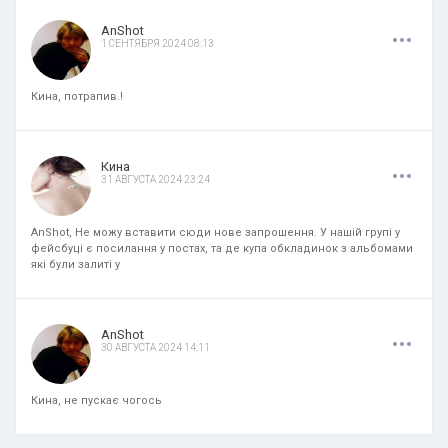
.
.
.
AnShot
1 СЕНТЯБРЯ 2024 08:13
Кина, потрапив.!
.
.
.
Кина
31 АВГУСТА 2024 23:24
AnShot, Не можу вставити сюди нове запрошення. У нашій групі у
фейсбуці є посилання у постах, та де купа обкладинок з альбомами
які були залиті у
.
.
.
AnShot
30 АВГУСТА 2024 14:11
Кина, не пускає чогось