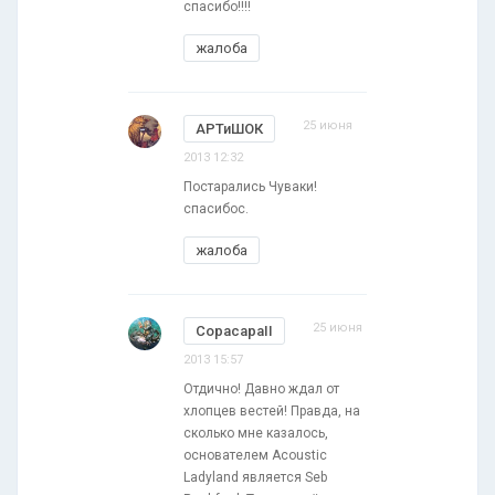
спасибо!!!!
жалоба
25 июня
АРТиШОК
2013 12:32
Постарались Чуваки!
спасибос.
жалоба
25 июня
CopacapaII
2013 15:57
Отдично! Давно ждал от
хлопцев вестей! Правда, на
сколько мне казалось,
основателем Acoustic
Ladyland является Seb