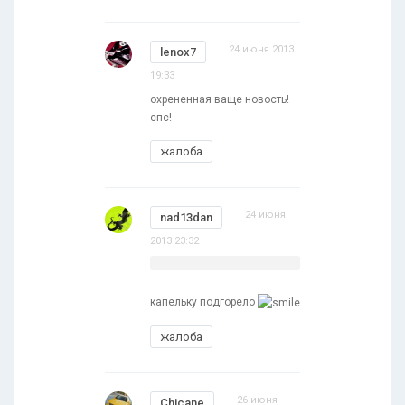
24 июня 2013
lenox7
19:33
охрененная ваще новость!
спс!
жалоба
24 июня
nad13dan
2013 23:32
капельку подгорело
жалоба
26 июня
Chicane