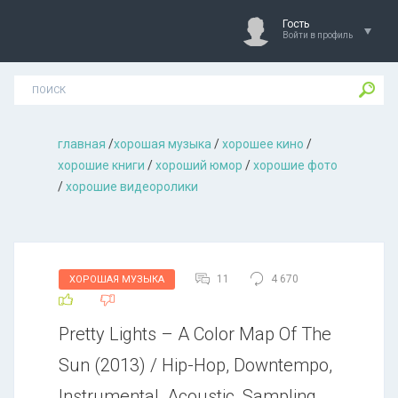
Гость
Войти в профиль
главная
/
хорошая музыкa
/
хорошее кино
/
хорошие книги
/
хороший юмор
/
хорошие фото
/
хорошие видеоролики
11
4 670
ХОРОШАЯ МУЗЫКА
Pretty Lights – A Color Map Of The
Sun (2013) / Hip-Hop, Downtempo,
Instrumental, Acoustic, Sampling,