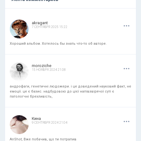
.
.
.
akragant
7 СЕНТЯБРЯ 2025 15:22
Хороший альбом. Хотелось бы знать что-то об авторе.
.
.
.
moroziche
15 НОЯБРЯ 2024 21:08
андрофаги, генетичні людожери. і це доведений науковий факт, не
емоції. це є базис. надбудовою до цієї напівзвірячої суті є
патологчні брехливість,
.
.
.
Кина
9 СЕНТЯБРЯ 2024 21:04
AnShot, Вже побачив, що ти потрапив