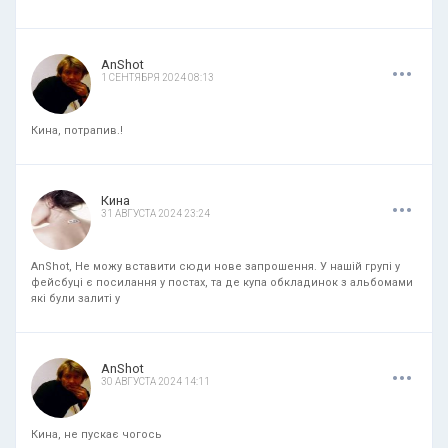
.
.
.
AnShot
1 СЕНТЯБРЯ 2024 08:13
Кина, потрапив.!
.
.
.
Кина
31 АВГУСТА 2024 23:24
AnShot, Не можу вставити сюди нове запрошення. У нашій групі у
фейсбуці є посилання у постах, та де купа обкладинок з альбомами
які були залиті у
.
.
.
AnShot
30 АВГУСТА 2024 14:11
Кина, не пускає чогось