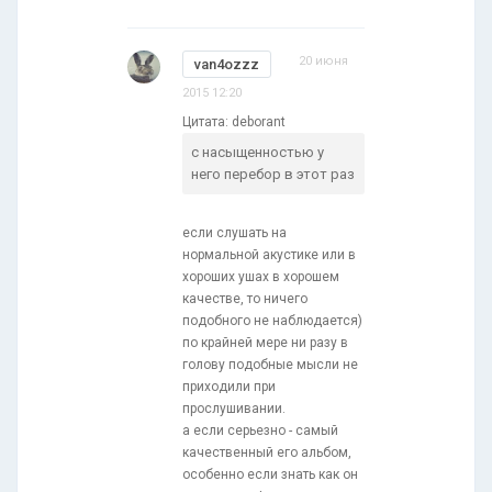
20 июня
van4ozzz
2015 12:20
Цитата: deborant
с насыщенностью у
него перебор в этот раз
если слушать на
нормальной акустике или в
хороших ушах в хорошем
качестве, то ничего
подобного не наблюдается)
по крайней мере ни разу в
голову подобные мысли не
приходили при
прослушивании.
а если серьезно - самый
качественный его альбом,
особенно если знать как он