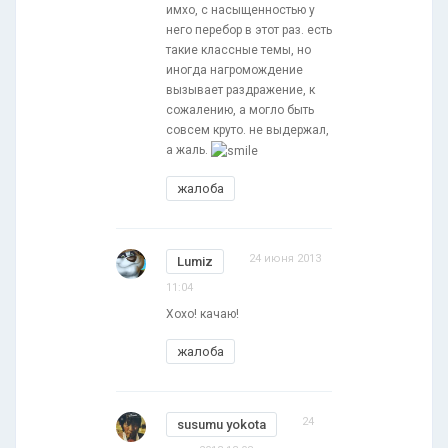
имхо, с насыщенностью у
него перебор в этот раз. есть
такие классные темы, но
иногда нагромождение
вызывает раздражение, к
сожалению, а могло быть
совсем круто. не выдержал,
а жаль.
жалоба
24 июня 2013
Lumiz
11:04
Хохо! качаю!
жалоба
24
susumu yokota