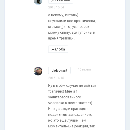
2013 15:04
а некому, Виталь;)
поуходили все практически,
кто мог(( и ты, уж поверь
моему опыту, зря тут силы и
время тратишь...
жалоба
13 июня
deborant
2013 16:15
Ну в моём случае не всё так
трагично) Мне и 1
заинтересованного
человека в посте хватает)
Иногда люди приходят с
недельным запозданием,
но это ещё лучше, чем
моментальные реакции, так