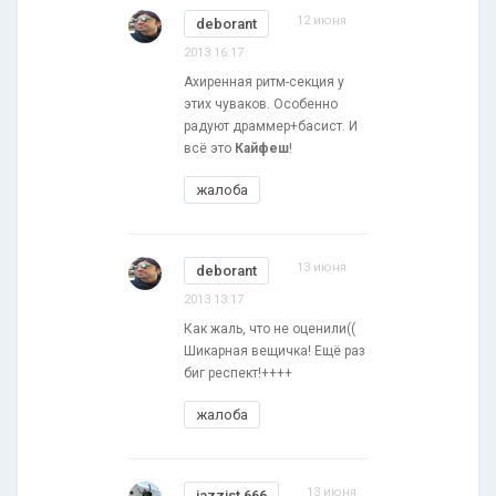
12 июня
deborant
2013 16:17
Ахиренная ритм-секция у
этих чуваков. Особенно
радуют драммер+басист. И
всё это
Кайфеш
!
жалоба
13 июня
deborant
2013 13:17
Как жаль, что не оценили((
Шикарная вещичка! Ещё раз
биг респект!++++
жалоба
13 июня
jazzist 666