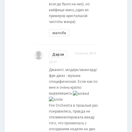
всегда было на них), но
кайфище имхо_один из
примеров кристальной
чистоты жанра)
жалоба
13 июня 2013
Дарзи
22:21
Джазист, модерн/авангард/
фри джаз - музыка
специфическая. Если как по
мне и очень кратко
выразившись
Fire Orchestra в прошлый раз
понравились, правда не
откоммеентировала ввиду
того, что прониклась
с
опозданием
недели на две.