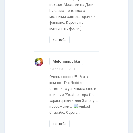
похоже. Местами на Дети
Пикассо, но только с
модными синтезаторами и
фанково. Короче не
конченные фрики )
жалоба
3
Melomanochka
июля 2013 17:51
Очень хорошо !!!!! А я в
композ. The Nodder
отчетливо услышала еще и
влияние "Weather report" c
характерными для Завенула
пассажами ...
Спасибо, Серега !
жалоба