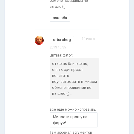
обмене позициями не
вышло (( ..
жалоба
14 июня
orturcheg
2013 10:35
Цитата: zatoiti
отжешь блинжешь,
опять срч прсрл
почитать-
поучаствовать в живом
обмене позициями не
вышло (( ..
всё ещё можно исправить.
Милости прошу на
форум!
Там арсенал аргументов