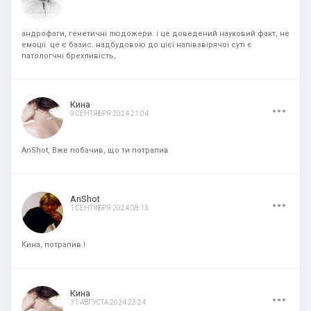
андрофаги, генетичні людожери. і це доведений науковий факт, не
емоції. це є базис. надбудовою до цієї напівзвірячої суті є
патологчні брехливість,
.
.
.
Кина
9 СЕНТЯБРЯ 2024 21:04
AnShot, Вже побачив, що ти потрапив
.
.
.
AnShot
1 СЕНТЯБРЯ 2024 08:13
Кина, потрапив.!
.
.
.
Кина
31 АВГУСТА 2024 23:24