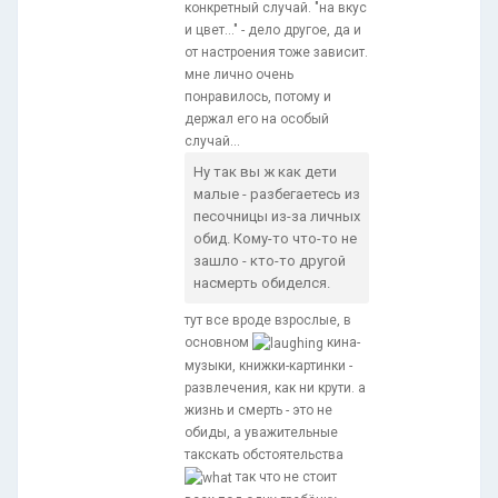
конкретный случай. "на вкус
и цвет..." - дело другое, да и
от настроения тоже зависит.
мне лично очень
понравилось, потому и
держал его на особый
случай...
Ну так вы ж как дети
малые - разбегаетесь из
песочницы из-за личных
обид. Кому-то что-то не
зашло - кто-то другой
насмерть обиделся.
тут все вроде взрослые, в
основном
кина-
музыки, книжки-картинки -
развлечения, как ни крути. а
жизнь и смерть - это не
обиды, а уважительные
такскать обстоятельства
так что не стоит