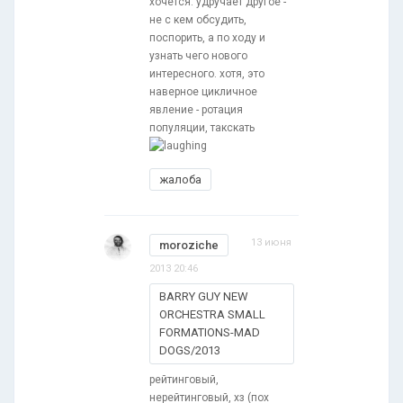
хочется. удручает другое -
не с кем обсудить,
поспорить, а по ходу и
узнать чего нового
интересного. хотя, это
наверное цикличное
явление - ротация
популяции, такскать
жалоба
13 июня
moroziche
2013 20:46
BARRY GUY NEW
ORCHESTRA SMALL
FORMATIONS-MAD
DOGS/2013
рейтинговый,
нерейтинговый, хз (пох