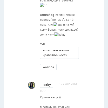
всех под одну гребёнку
orturcheg
, извини что не
совсем "по теме", да чёт
накатило
и на кой
кому форум, коли до людей
дела нету
2all
:
золотое правило
нравственности
жалоба
17 июня 2013
ibirby
05:01
Крутые ваще ))
Местами на АукцЫон