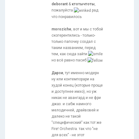
deborant
&
ктотычтоты
,
пожалуйста
рад
что понравилось
moroziche
, вот и мы с тобой
скогерентились - только-
только папочку создал с
таким названием, перед
тем, как сюда зайти
но всё равно пасиб
Дарзи
, тут именно модерн
ну или контемпорари на
худой конец (которые проще
и доступнее имхо), но уж
никак не авангард и не фри
джаз. и сабж намного
мелодичней, драйвовей и
далеко не такой
"специфический" как тот же
Fire! Orchestra. так что "не
для всех" - не этот