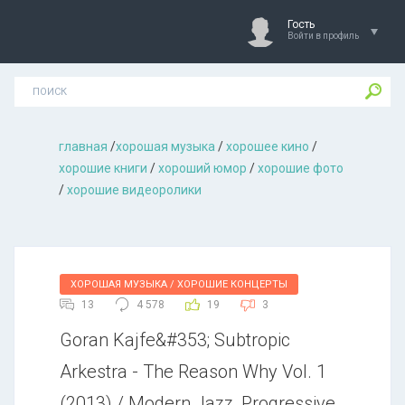
Гость
Войти в профиль
главная
/
хорошая музыкa
/
хорошее кино
/
хорошие книги
/
хороший юмор
/
хорошие фото
/
хорошие видеоролики
ХОРОШАЯ МУЗЫКА / ХОРОШИЕ КОНЦЕРТЫ
13
4 578
19
3
Goran Kajfe&#353; Subtropic
Arkestra - The Reason Why Vol. 1
(2013) / Modern Jazz, Progressive,