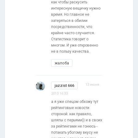
как чтобы раскусить
интересную вещичку нужно
время. Но главное не
затеряться в обилии
посредственности, что
крайне часто случается.
Статистика говорит о
многом. И уже откровенно
не в пользу качества.
жалоба
13 июня
jazzist 666
2013 16:33
а я уже спецом обхожу тут
рейтинговые новости
стороной. как правило,
шляпы с перьями)) и в своих
за рейтингами не гонюсь -
потакать убогому вкусу не