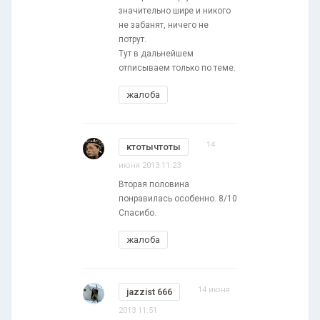
значительно шире и никого
не забанят, ничего не
потрут.
Тут в дальнейшем
отписываем только по теме.
жалоба
14
ктотычтоты
июня 2013 11:23
Вторая половина
понравилась особенно. 8/10
Спасибо.
жалоба
14 июня
jazzist 666
2013 11:51