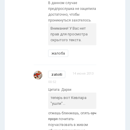
В данном случае
предпрослушка не зацепила
достаточно, чтобы
проникнуться захотелось.
Внимание! У Вас нет
прав для просмотра
скрытого текста.
жалоба
14 июня 2013
zatoiti
00:52
Цитата: Дарзи
теперь вот Кевлара
"ушли"...
отжешь блинжешь, опять
срч
прсрл
почитать-
поучаствовать в живом