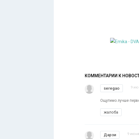
КОММЕНТАРИИ К НОВОС
9 ию
seregao
Ощутимо лучше первог
жалоба
9 июня
Дарзи