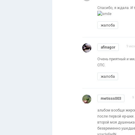
Спасибо, я ждала. И
жалоба
9 июн
afinagor
Очень приятный и ми
СПС.
жалоба
9
metisss003
альбом вообще жирок 
после первой ер-шки.
второй моя душенька
безвременно ушедшей
v=xcIvIladN