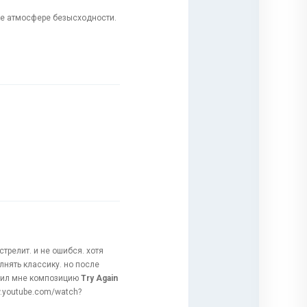
ке атмосфере безысходности.
трелит. и не ошибся. хотя
лнять классику. но после
нил мне композицию
Try Again
ww.youtube.com/watch?