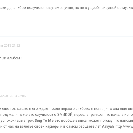
 таки-да, альбом получился ощутимо лучше, но не в ущерб присущей ее музы
я 2013 21:22
лый альбом !
 июня 2013 23:06
еще тот. как же я его ждал. после первого альбома я понял, что она еще выс
 подумал что же это случилось с ЭМИКОЙ, переела транков, что начала испо
 успокоилась а трек
Sing To Me
это вообще вышка, может потому что напом
 от нас на взлетье своей карьеры и в самом расцвете лет
Aaliyah
. http://w