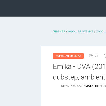
главная
/
хорошая музыкa
/
хорош
22
ХОРОШАЯ МУЗЫКА
Emika - DVA (2013
dubstep, ambient,
ОПУБЛИКОВАЛ
DIMA121181
9-06