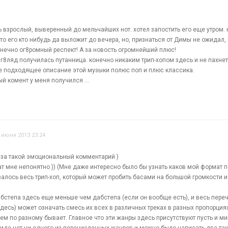
 взрослый, выверенный до мельчайших нот. хотел запостить его еще утром. 
 что его кто нибудь да выложит до вечера, но, признаться от Димы не ожидал
онечно ог8ромный респект! А за новость огромнейший плюс!
 взг8ляд получилась путанница. конечно никаким трип-хопом здесь и не пахнет
е подходящее описание этой музыки полюс поп и плюс классика.
й комент у меня получился ...
 июня 2013 23:24
 за такой эмоциональный комментарий )
т мне непонятно )) (Мне даже интересно было бы узнать каков мой формат п
залось весь трип-хоп, который может пробить басами на большой громкости 
абстепа здесь еще меньше чем дабстепа (если он вообще есть), и весь пере
здесь) может означать смесь их всех в различных треках в разных пропорциях
ем по разному бывает. Главное что эти жанры здесь присутствуют пусть и ми