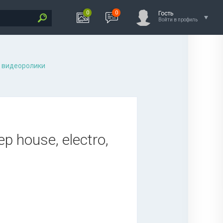
0
0
Гость
Войти в профиль
 видеоролики
p house, electro,