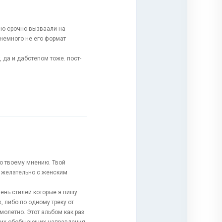
но срочно вызваали на
, немного не его формат
, да и дабстепом тоже. пост-
о твоему мнению. Твой
и желательно с женским
чень стилей которые я пишу
, либо по одному треку от
молетно. Этот альбом как раз