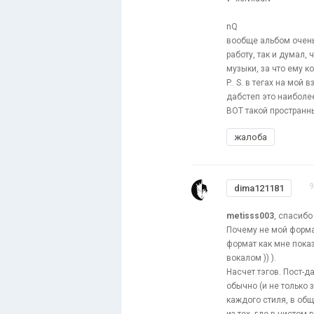
nQ
вообще альбом очень
работу, так и думал,
музыки, за что ему к
P.. S. в тегах на мой
дабстеп это наиболе
ВОТ такой пространны
жалоба
9
dima121181
metisss003
, спасибо
Почему не мой форма
формат как мне пока
вокалом )) ).
Насчет тэгов. Пост-д
обычно (и не только 
каждого стиля, в общ