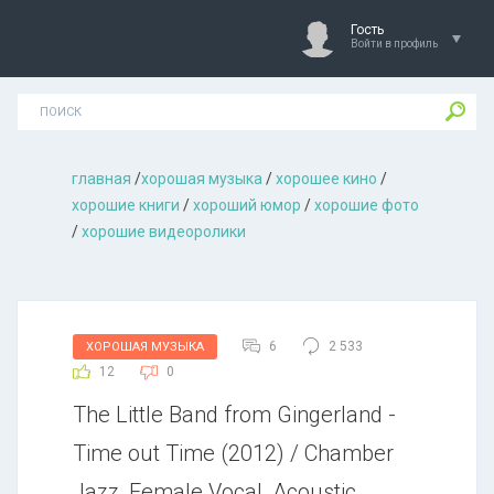
Гость
Войти в профиль
главная
/
хорошая музыкa
/
хорошее кино
/
хорошие книги
/
хороший юмор
/
хорошие фото
/
хорошие видеоролики
6
2 533
ХОРОШАЯ МУЗЫКА
12
0
The Little Band from Gingerland -
Time out Time (2012) / Chamber
Jazz, Female Vocal, Acoustic,