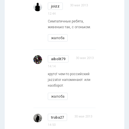
30 мая 2013
joizz
12:44
Симпатичные ребята,
живенько так, с огоньком.
жалоба
30 мая 2013
aibolit79
14:14
круто! чем-то российский
jazzator напоминают. или
наоборот.
жалоба
30 мая 2013
truba27
14:50