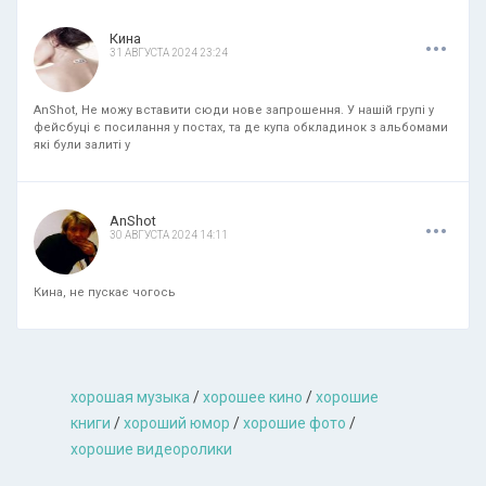
.
.
.
Кина
31 АВГУСТА 2024 23:24
AnShot, Не можу вставити сюди нове запрошення. У нашій групі у
фейсбуці є посилання у постах, та де купа обкладинок з альбомами
які були залиті у
.
.
.
AnShot
30 АВГУСТА 2024 14:11
Кина, не пускає чогось
хорошая музыкa
/
хорошее кино
/
хорошие
книги
/
хороший юмор
/
хорошие фото
/
хорошие видеоролики