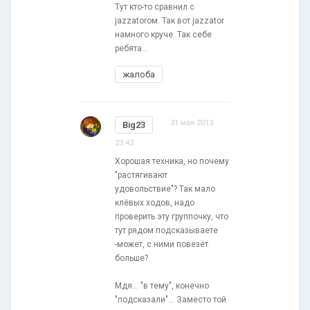
Тут кто-то сравнил с
jazzatorом. Так вот jazzator
намного круче. Так себе
ребята...
жалоба
31 мая 2013
Big23
23:43
Хорошая техника, но почему
"растягивают
удовольствие"? Так мало
клёвых ходов, надо
проверить эту группочку, что
тут рядом подсказываете
-может, с ними повезёт
больше?
Мдя... "в тему", конечно
"подсказали"... Заместо той