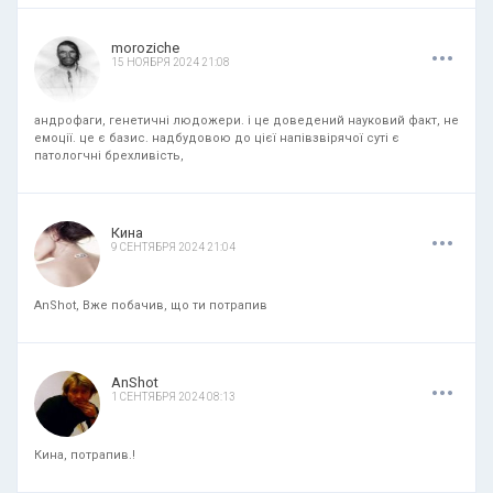
.
.
.
moroziche
15 НОЯБРЯ 2024 21:08
андрофаги, генетичні людожери. і це доведений науковий факт, не
емоції. це є базис. надбудовою до цієї напівзвірячої суті є
патологчні брехливість,
.
.
.
Кина
9 СЕНТЯБРЯ 2024 21:04
AnShot, Вже побачив, що ти потрапив
.
.
.
AnShot
1 СЕНТЯБРЯ 2024 08:13
Кина, потрапив.!