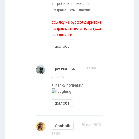
загребись. в смысле,
понравилось. плюсик
ссылку на русфолдырь тока
поправь, ты шото не то туда
скопипастил
жалоба
30 мая
jazzist 666
2013 15:58
я_папку поправил
жалоба
30 мая 2013
Snobbik
18:59